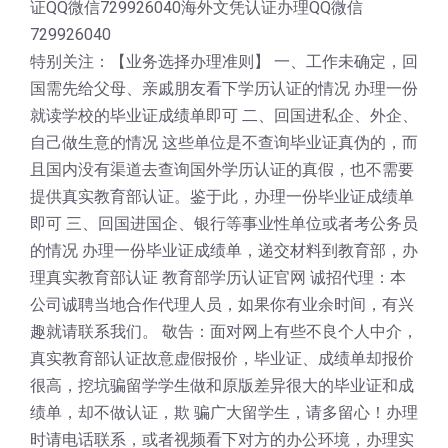
证QQ微信729926040海外文凭认证办理QQ微信
729926040
特别关注：【业务选择办理准则】 一、工作未确定，回
国需先给父母、亲戚朋友看下学历认证的情况 办理一份
就读学校的毕业证成绩单即可 二、回国进私企、外企、
自己做生意的情况 这些单位是不查询毕业证真伪的，而
且国内没有渠道去查询国外学历认证的真假，也不需要
提供真实教育部认证。鉴于此，办理一份毕业证成绩单
即可 三、回国进国企、银行等事业性单位或者考公务员
的情况 办理一份毕业证成绩单，递交材料到教育部，办
理真实教育部认证 教育部学历认证官网 诚招代理：本
公司诚聘当地合作代理人员，如果你有业余时间，有兴
趣就请联系我们。 敬告：面对网上有些不良个人中介，
真实教育部认证故意虚假报价，毕业证、成绩单却报价
很高，挖坑骗留学学生做和原版差异很大的毕业证和成
绩单，却不做认证，欺 骗广大留学生，请多留心！办理
时请电话联系，或者视频看下对方的办公环境，办理实