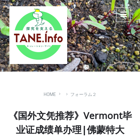
Skip
Skip
Skip
to
to
to
content
main
footer
navigation
HOME
フォーラム２
《国外文凭推荐》Vermont毕
业证成绩单办理|佛蒙特大