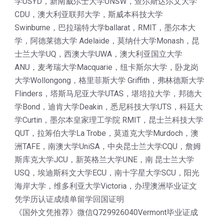
学USYD，新南威尔士大学UNSW，查尔斯达尔文大学
CDU，澳大利亚联邦大学，斯威本科技大学
Swinburne，巴拉瑞特大学ballarat，RMIT，墨尔本大
学，阿德莱德大学 Adelaide，莫纳什大学Monash，昆
士兰大学UQ，西澳大学UWA，澳大利亚国立大学
ANU，麦考瑞大学Macquarie，纽卡斯尔大学，卧龙岗
大学Wollongong，格里菲斯大学 Griffith，弗林德斯大学
Flinders，塔斯马尼亚大学UTAS，堪培拉大学，邦德大
学Bond，迪肯大学Deakin，悉尼科技大学UTS，科廷大
学Curtin，墨尔本皇家理工学院 RMIT，昆士兰科技大学
QUT，拉筹伯大学La Trobe，莫道克大学Murdoch，澳
洲TAFE，南澳大学UniSA，中央昆士兰大学CQU，詹姆
斯库克大学JCU，新英格兰大学UNE，南 昆士兰大学
USQ，埃迪斯科文大学ECU，南十字星大学SCU，阳光
海岸大学，维多利亚大学Victoria，办理澳洲毕业证文
凭学历认证成绩单留学回国证明
《国外文凭推荐》微信Q729926040Vermont毕业证成