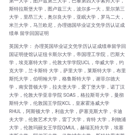
第一大学，图卢兹第三大学，巴黎第四大学索邦大学，
斯特拉斯堡大学，图卢兹三大，波尔多一大，里尔第三
大学，里昂三大，奥尔良大学，亚眠大学，罗马二大，
米兰大学，马兰欧尼，办理德国毕业证文凭学历认证成
绩单 留学回国证明
英国大学： 办理英国毕业证文凭学历认证成绩单留学回
国证明使馆认证纽卡斯尔大学，帝国理工学院，巴斯大
学，埃克塞特大学，伦敦大学学院UCL，华威大学，约
克大学，兰卡斯特 大学，萨里大学，莱斯特大学，布里
斯托大学，伯明翰大学，格鲁斯特大学，谢菲尔德大
学，南安普顿大学，拉夫堡大学，爱丁堡大学，诺丁汉
大学，伦敦大学亚非学院 SOAS，格拉斯哥大学，曼彻
斯特大学，伦敦国王学院KCL，皇家霍洛威大学
RHUL，阿斯顿大学，利兹大学，萨塞克斯大学，卡迪
夫大学，伦敦艺术大学，雷丁大学，肯特 大学，利物浦
大学，伦敦玛丽女王学院QMUL，赫瑞瓦特大学，埃塞