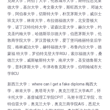
克斯大学，阿伯丁大学，伦敦城市大学，斯特拉思克莱
德大学，基尔大学，考文垂大学，斯旺西大学， 邓迪大
学，阿伯泰大学，切斯特大学，朴茨茅斯大学，威尔士
班戈大学，林肯大学，布拉德福德大学，北安普顿大
学，诺丁汉特伦特大学，诺森比亚大学，赫尔大学，约
克圣约翰大学，哈德斯菲尔德大学，伯恩茅斯大学，伦
敦商学院大学，罗汉普顿大学，爱丁堡玛格丽特皇后学
院，格林威治大学，赫特福德大学，布鲁内尔大学，德
蒙福 特大学，罗伯特戈登大学RGU，索尔福德大学，桑
德兰大学，威斯敏斯特大学，南岸大学，圣安德鲁斯大
学，普利茅斯大学，牛津布鲁克斯大学，伯明翰城市大
学BCU
新西兰大学： where can I get a fake diploma 梅西大
学，林肯大学，奥塔哥大学，奥克兰理工大学AUT，怀
卡托大学，基督城理工学院CPIT，马努卡理工学院，坎
特伯雷大学，奥克兰大学，奥克兰商学院AIS，悉尼大