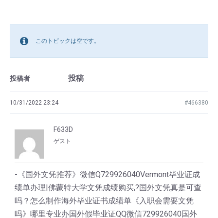
このトピックは空です。
投稿
投稿者
10/31/2022 23:24
#466380
F633D
ゲスト
-《国外文凭推荐》微信Q729926040Vermont毕业证成
绩单办理|佛蒙特大学文凭成绩购买,?国外文凭真是可查
吗？怎么制作海外毕业证书成绩单《入职会需要文凭
吗》哪里专业办国外假毕业证QQ微信729926040国外