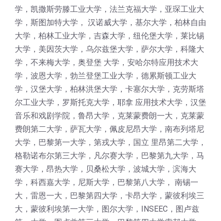
学，凯撒斯劳滕工业大学，法兰克福大学，亚琛工业大
学，斯图加特大学， 汉诺威大学，基尔大学，柏林自由
大学，柏林工业大学，吉森大学，纽伦堡大学，莱比锡
大学，美因茨大学，乌尔兹堡大学，萨尔大学，科隆大
学，不来梅大学，奥登堡 大学，安哈尔特应用技术大
学，波恩大学，勃兰登堡工业大学，德累斯顿工业大
学，汉堡大学，柏林洪堡大学，卡塞尔大学，克劳斯塔
尔工业大学，罗斯托克大学，耶拿 应用技术大学，汉堡
音乐和戏剧学院，鲁昂大学，克莱蒙费朗一大，克莱蒙
费朗第二大学，萨瓦大学，佩皮尼昂大学，南布列塔尼
大学，巴黎第一大学，第戎大学，国立 里昂第二大学，
格勒诺布尔第三大学，凡尔赛大学，巴黎第九大学，马
赛大学，昂热大学，贝桑松大学，波城大学，滨海大
学，科西嘉大学，尼斯大学，巴黎第八大学， 南锡一
大，雷恩一大，巴黎第四大学，卡昂大学，蒙彼利埃三
大，蒙彼利埃第一大学，图尔大学，INSEEC，图卢兹