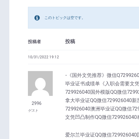
このトピックは空です。
投稿
投稿者
10/31/2022 19:12
-《国外文凭推荐》微信Q7299
毕业证书成绩单《入职会需要文凭吗》
729926040国外模版QQ微信729
拿大毕业证QQ微信729926040新
2996
729926040澳洲毕业证QQ微信72
ゲスト
文凭凹凸制作QQ微信729926040
爱尔兰毕业证QQ微信72992604