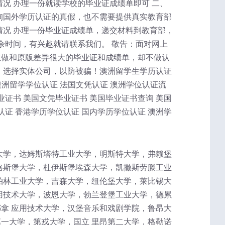
况 办理一份就读学校的毕业证成绩单即可 二、
询国外学历认证的真假，也不需要提供真实教育部
情况 办理一份毕业证成绩单，递交材料到教育部，
余时间，有兴趣就请联系我们。 敬告：面对网上
生做和原版差异很大的毕业证和成绩单，却不做认
，选择实体公司，以防被骗！澳洲留学生学历认证
澳洲留学学位认证 法国文凭认证 澳洲学位认证流
业证书 美国文凭毕业证书 美国毕业证书查询 美国
认证 香港学历学位认证 国内学历学位认证 澳洲学
大学，达姆斯塔特工业大学，明斯特大学，弗赖堡
格斯堡大学，杜伊斯堡埃森大学，凯撒斯劳滕工业
柏林工业大学，吉森大学，纽伦堡大学，莱比锡大
用技术大学，波恩大学，勃兰登堡工业大学，德累
拿 应用技术大学，汉堡音乐和戏剧学院，鲁昂大
一大学，第戎大学，国立 里昂第二大学，格勒诺