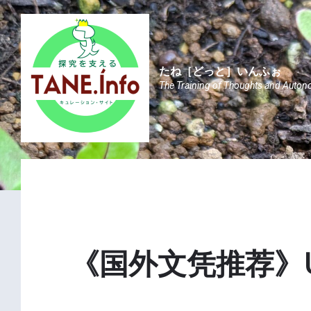
Skip
Skip
Skip
to
to
to
content
main
footer
navigation
たね［どっと］いんふぉ
The Training of Thoughts and Auton
《国外文凭推荐》