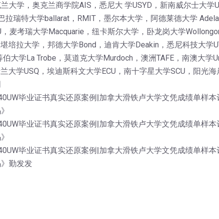
大学，奥克兰商学院AIS，悉尼大 学USYD，新南威尔士大学
巴拉瑞特大学ballarat，RMIT，墨尔本大学，阿德莱德大学 Ade
考瑞大学Macquarie，纽卡斯尔大学，卧龙岗大学Wollongon
AS，堪培拉大学，邦德大学Bond，迪肯大学Deakin，悉尼科技大学
伯大学La Trobe，莫道克大学Murdoch，澳洲TAFE，南澳大
士兰大学USQ，埃迪斯科文大学ECU，南十字星大学SCU，阳光海岸
明
6040UW毕业证书真实还原案例|加拿大滑铁卢大学文凭成绩单样
吗》
6040UW毕业证书真实还原案例|加拿大滑铁卢大学文凭成绩单样
吗》
6040UW毕业证书真实还原案例|加拿大滑铁卢大学文凭成绩单样
吗》勤发发