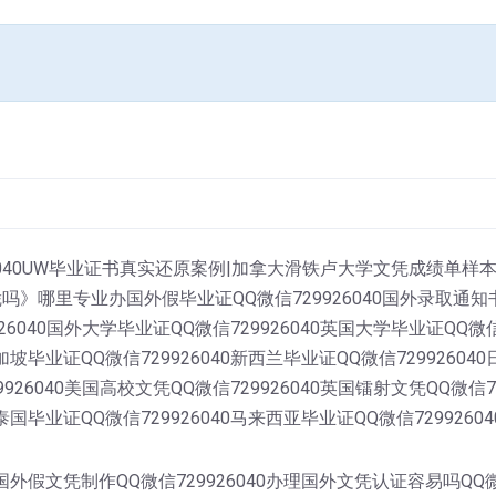
26040UW毕业证书真实还原案例|加拿大滑铁卢大学文凭成绩单
哪里专业办国外假毕业证QQ微信729926040国外录取通知书办
926040国外大学毕业证QQ微信729926040英国大学毕业证QQ微信
加坡毕业证QQ微信729926040新西兰毕业证QQ微信72992604
9926040美国高校文凭QQ微信729926040英国镭射文凭QQ微信7
泰国毕业证QQ微信729926040马来西亚毕业证QQ微信7299260
0国外假文凭制作QQ微信729926040办理国外文凭认证容易吗QQ