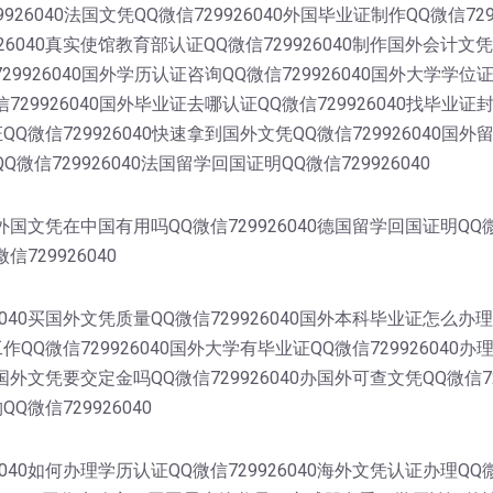
9926040法国文凭QQ微信729926040外国毕业证制作QQ微信72
6040真实使馆教育部认证QQ微信729926040制作国外会计文凭
729926040国外学历认证咨询QQ微信729926040国外大学学位
信729926040国外毕业证去哪认证QQ微信729926040找毕业证
证QQ微信729926040快速拿到国外文凭QQ微信729926040国
Q微信729926040法国留学回国证明QQ微信729926040
0外国文凭在中国有用吗QQ微信729926040德国留学回国证明QQ
信729926040
040买国外文凭质量QQ微信729926040国外本科毕业证怎么办理
工作QQ微信729926040国外大学有毕业证QQ微信729926040
理国外文凭要交定金吗QQ微信729926040办国外可查文凭QQ微信
Q微信729926040
40如何办理学历认证QQ微信729926040海外文凭认证办理QQ微信