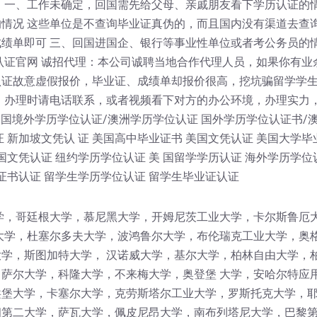
 一、工作未确定，回国需先给父母、亲戚朋友看下学历认证的情
情况 这些单位是不查询毕业证真伪的，而且国内没有渠道去查
绩单即可 三、回国进国企、银行等事业性单位或者考公务员的
认证官网 诚招代理：本公司诚聘当地合作代理人员，如果你有业
认证故意虚假报价，毕业证、成绩单却报价很高，挖坑骗留学学
！办理时请电话联系，或者视频看下对方的办公环境，办理实力
 国境外学历学位认证/澳洲学历学位认证 国外学历学位认证书/
 新加坡文凭认 证 美国高中毕业证书 美国文凭认证 美国大学毕
国文凭认证 纽约学历学位认证 美 国留学学历认证 海外学历学位
证书认证 留学生学历学位认证 留学生毕业证认证
学，哥廷根大学，慕尼黑大学，开姆尼茨工业大学，卡尔斯鲁厄
大学，杜塞尔多夫大学，波鸿鲁尔大学，布伦瑞克工业大学，奥
学，斯图加特大学， 汉诺威大学，基尔大学，柏林自由大学，
萨尔大学，科隆大学，不来梅大学，奥登堡 大学，安哈尔特应
堡大学，卡塞尔大学，克劳斯塔尔工业大学，罗斯托克大学，耶
第二大学，萨瓦大学，佩皮尼昂大学，南布列塔尼大学，巴黎第