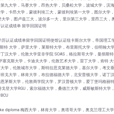
黎第九大学，马赛大学，昂热大学，贝桑松大学，波城大学，滨
学，卡昂大学，蒙彼利埃三大，蒙彼利埃第一大学，图尔大学，I
堡大学，图卢兹三大，波尔多一大，里尔第三大学，里昂三大，
认证成绩单 留学回国证明
学历认证成绩单留学回国证明使馆认证纽卡斯尔大学，帝国理工
卡斯特 大学，萨里大学，莱斯特大学，布里斯托大学，伯明翰大
丁汉大学，伦敦大学亚非学院 SOAS，格拉斯哥大学，曼彻斯特
，萨塞克斯大学，卡迪夫大学，伦敦艺术大学，雷丁大学，肯特 大
大学，伦敦城市大学，斯特拉思克莱德大学，基尔大学，考文垂
班戈大学，林肯大学，布拉德福德大学，北安普顿大学，诺丁汉
伯恩茅斯大学，伦敦商学院大学，罗汉普顿大学，爱丁堡玛格丽
特戈登大学RGU，索尔福德大学，桑德兰大学，威斯敏斯特大学
BCU
get a fake diploma 梅西大学，林肯大学，奥塔哥大学，奥克兰