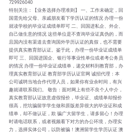
729926040
特别关注：【业务选择办理准则】 一、工作未确定，回
国需先给父母、亲戚朋友看下学历认证的情况 办理一份
就读学校的毕业证成绩单即可 二、回国进私企、外企、
自己做生意的情况 这些单位是不查询毕业证真伪的，而
且国内没有渠道去查询国外学历认证的真假，也不需要
提供真实教育部认证。鉴于此，办理一份毕业证成绩单
即可 三、回国进国企、银行等事业性单位或者考公务员
的情况 办理一份毕业证成绩单，递交材料到教育部，办
理真实教育部认证 教育部学历认证官网 诚招代理：本
公司诚聘当地合作代理人员，如果你有业余时间，有兴
趣就请联系我们。 敬告：面对网上有些不良个人中介，
真实教育部认证故意虚假报价，毕业证、成绩单却报价
很高，挖坑骗留学学生做和原版差异很大的毕业证和成
绩单，却不做认证，欺 骗广大留学生，请多留心！办理
时请电话联系，或者视频看下对方的办公环境，办理实
力，选择实体公司，以防被骗！澳洲留学生学历认证 澳