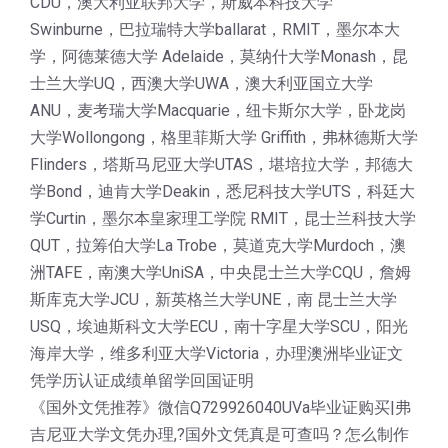
CDU，澳大利亚联邦大学，斯威本科技大学
Swinburne，巴拉瑞特大学ballarat，RMIT，墨尔本大
学，阿德莱德大学 Adelaide，莫纳什大学Monash，昆
士兰大学UQ，西澳大学UWA，澳大利亚国立大学
ANU，麦考瑞大学Macquarie，纽卡斯尔大学，卧龙岗
大学Wollongong，格里菲斯大学 Griffith，弗林德斯大学
Flinders，塔斯马尼亚大学UTAS，堪培拉大学，邦德大
学Bond，迪肯大学Deakin，悉尼科技大学UTS，科廷大
学Curtin，墨尔本皇家理工学院 RMIT，昆士兰科技大学
QUT，拉筹伯大学La Trobe，莫道克大学Murdoch，澳
洲TAFE，南澳大学UniSA，中央昆士兰大学CQU，詹姆
斯库克大学JCU，新英格兰大学UNE，南 昆士兰大学
USQ，埃迪斯科文大学ECU，南十字星大学SCU，阳光
海岸大学，维多利亚大学Victoria，办理澳洲毕业证文
凭学历认证成绩单留学回国证明
《国外文凭推荐》微信Q729926040UVa毕业证购买|弗
吉尼亚大学文凭办理,?国外文凭真是可查吗？怎么制作