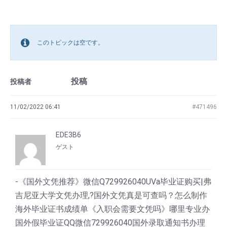
このトピックは空です。
投稿
投稿者
11/02/2022 06:41
#471496
EDE3B6
ゲスト
-《国外文凭推荐》微信Q729926040UVa毕业证购买|弗
吉尼亚大学文凭办理,?国外文凭真是可查吗？怎么制作
海外毕业证书成绩单《入职会需要文凭吗》哪里专业办
国外假毕业证QQ微信729926040国外录取通知书办理