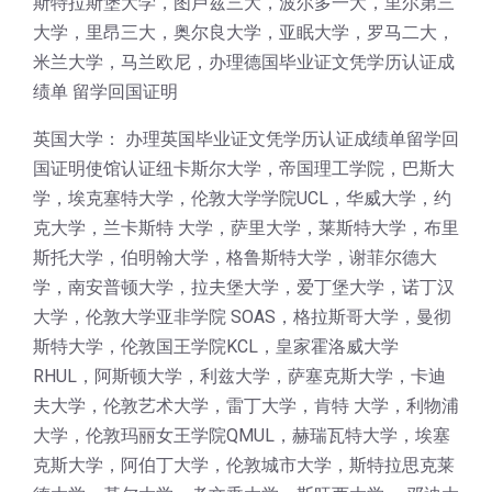
斯特拉斯堡大学，图卢兹三大，波尔多一大，里尔第三
大学，里昂三大，奥尔良大学，亚眠大学，罗马二大，
米兰大学，马兰欧尼，办理德国毕业证文凭学历认证成
绩单 留学回国证明
英国大学： 办理英国毕业证文凭学历认证成绩单留学回
国证明使馆认证纽卡斯尔大学，帝国理工学院，巴斯大
学，埃克塞特大学，伦敦大学学院UCL，华威大学，约
克大学，兰卡斯特 大学，萨里大学，莱斯特大学，布里
斯托大学，伯明翰大学，格鲁斯特大学，谢菲尔德大
学，南安普顿大学，拉夫堡大学，爱丁堡大学，诺丁汉
大学，伦敦大学亚非学院 SOAS，格拉斯哥大学，曼彻
斯特大学，伦敦国王学院KCL，皇家霍洛威大学
RHUL，阿斯顿大学，利兹大学，萨塞克斯大学，卡迪
夫大学，伦敦艺术大学，雷丁大学，肯特 大学，利物浦
大学，伦敦玛丽女王学院QMUL，赫瑞瓦特大学，埃塞
克斯大学，阿伯丁大学，伦敦城市大学，斯特拉思克莱