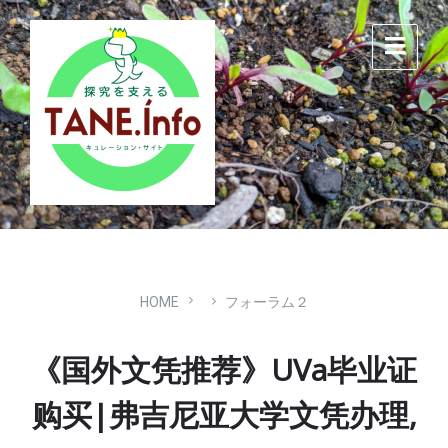
Skip
Skip
Skip
to
to
to
content
main
footer
navigation
HOME
フォーラム２
《国外文凭推荐》UVa毕业证
购买|弗吉尼亚大学文凭办理,