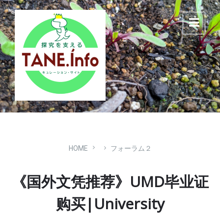
Skip
Skip
Skip
to
to
to
content
main
footer
navigation
HOME
フォーラム２
《国外文凭推荐》UMD毕业证
购买|University