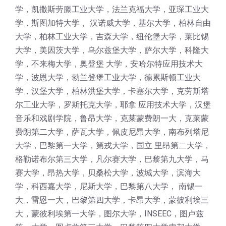
学，凯撒斯劳滕工业大学，法兰克福大学，亚琛工业大
学，斯图加特大学， 汉诺威大学，基尔大学，柏林自由
大学，柏林工业大学，吉森大学，纽伦堡大学，莱比锡
大学，美因茨大学，乌尔兹堡大学，萨尔大学，科隆大
学，不来梅大学，奥登堡 大学，安哈尔特应用技术大
学，波恩大学，勃兰登堡工业大学，德累斯顿工业大
学，汉堡大学，柏林洪堡大学，卡塞尔大学，克劳斯塔
尔工业大学，罗斯托克大学，耶拿 应用技术大学，汉堡
音乐和戏剧学院，鲁昂大学，克莱蒙费朗一大，克莱蒙
费朗第二大学，萨瓦大学，佩皮尼昂大学，南布列塔尼
大学，巴黎第一大学，第戎大学，国立 里昂第二大学，
格勒诺布尔第三大学，凡尔赛大学，巴黎第九大学，马
赛大学，昂热大学，贝桑松大学，波城大学，滨海大
学，科西嘉大学，尼斯大学，巴黎第八大学， 南锡一
大，雷恩一大，巴黎第四大学，卡昂大学，蒙彼利埃三
大，蒙彼利埃第一大学，图尔大学，INSEEC，图卢兹