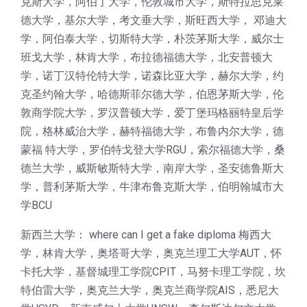
克斯大学，阿伯丁大学，伦敦城市大学，斯特拉思克莱
德大学，基尔大学，考文垂大学，斯旺西大学， 邓迪大
学，阿伯泰大学，切斯特大学，朴茨茅斯大学，威尔士
班戈大学，林肯大学，布拉德福德大学，北安普顿大
学，诺丁汉特伦特大学，诺森比亚大学，赫尔大学，约
克圣约翰大学，哈德斯菲尔德大学，伯恩茅斯大学，伦
敦商学院大学，罗汉普顿大学，爱丁堡玛格丽特皇后学
院，格林威治大学，赫特福德大学，布鲁内尔大学，德
蒙福 特大学，罗伯特戈登大学RGU，索尔福德大学，桑
德兰大学，威斯敏斯特大学，南岸大学，圣安德鲁斯大
学，普利茅斯大学，牛津布鲁克斯大学，伯明翰城市大
学BCU
新西兰大学： where can I get a fake diploma 梅西大
学，林肯大学，奥塔哥大学，奥克兰理工大学AUT，怀
卡托大学，基督城理工学院CPIT，马努卡理工学院，坎
特伯雷大学，奥克兰大学，奥克兰商学院AIS，悉尼大