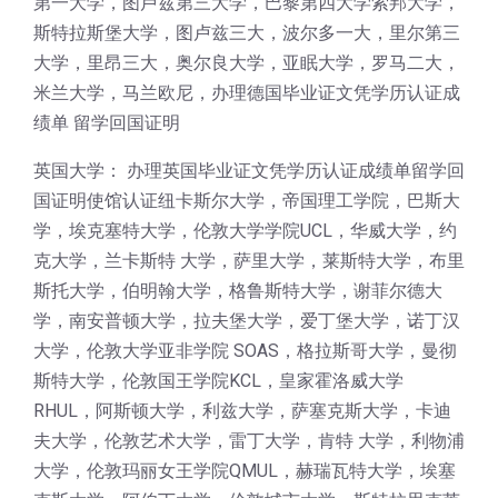
第一大学，图卢兹第三大学，巴黎第四大学索邦大学，
斯特拉斯堡大学，图卢兹三大，波尔多一大，里尔第三
大学，里昂三大，奥尔良大学，亚眠大学，罗马二大，
米兰大学，马兰欧尼，办理德国毕业证文凭学历认证成
绩单 留学回国证明
英国大学： 办理英国毕业证文凭学历认证成绩单留学回
国证明使馆认证纽卡斯尔大学，帝国理工学院，巴斯大
学，埃克塞特大学，伦敦大学学院UCL，华威大学，约
克大学，兰卡斯特 大学，萨里大学，莱斯特大学，布里
斯托大学，伯明翰大学，格鲁斯特大学，谢菲尔德大
学，南安普顿大学，拉夫堡大学，爱丁堡大学，诺丁汉
大学，伦敦大学亚非学院 SOAS，格拉斯哥大学，曼彻
斯特大学，伦敦国王学院KCL，皇家霍洛威大学
RHUL，阿斯顿大学，利兹大学，萨塞克斯大学，卡迪
夫大学，伦敦艺术大学，雷丁大学，肯特 大学，利物浦
大学，伦敦玛丽女王学院QMUL，赫瑞瓦特大学，埃塞