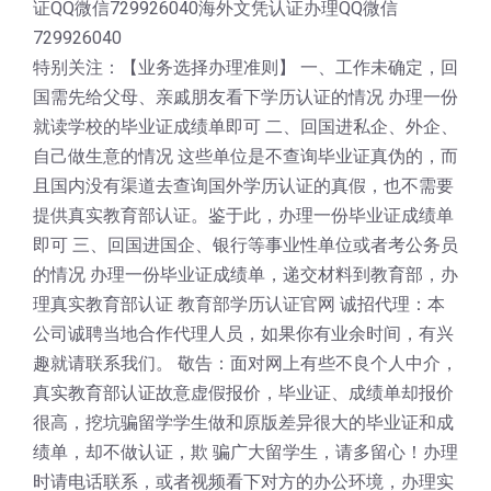
证QQ微信729926040海外文凭认证办理QQ微信
729926040
特别关注：【业务选择办理准则】 一、工作未确定，回
国需先给父母、亲戚朋友看下学历认证的情况 办理一份
就读学校的毕业证成绩单即可 二、回国进私企、外企、
自己做生意的情况 这些单位是不查询毕业证真伪的，而
且国内没有渠道去查询国外学历认证的真假，也不需要
提供真实教育部认证。鉴于此，办理一份毕业证成绩单
即可 三、回国进国企、银行等事业性单位或者考公务员
的情况 办理一份毕业证成绩单，递交材料到教育部，办
理真实教育部认证 教育部学历认证官网 诚招代理：本
公司诚聘当地合作代理人员，如果你有业余时间，有兴
趣就请联系我们。 敬告：面对网上有些不良个人中介，
真实教育部认证故意虚假报价，毕业证、成绩单却报价
很高，挖坑骗留学学生做和原版差异很大的毕业证和成
绩单，却不做认证，欺 骗广大留学生，请多留心！办理
时请电话联系，或者视频看下对方的办公环境，办理实