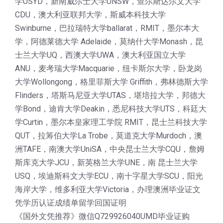
学USYD，新南威尔士大学UNSW，查尔斯达尔文大学
CDU，澳大利亚联邦大学，斯威本科技大学
Swinburne，巴拉瑞特大学ballarat，RMIT，墨尔本大
学，阿德莱德大学 Adelaide，莫纳什大学Monash，昆
士兰大学UQ，西澳大学UWA，澳大利亚国立大学
ANU，麦考瑞大学Macquarie，纽卡斯尔大学，卧龙岗
大学Wollongong，格里菲斯大学 Griffith，弗林德斯大学
Flinders，塔斯马尼亚大学UTAS，堪培拉大学，邦德大
学Bond，迪肯大学Deakin，悉尼科技大学UTS，科廷大
学Curtin，墨尔本皇家理工学院 RMIT，昆士兰科技大学
QUT，拉筹伯大学La Trobe，莫道克大学Murdoch，澳
洲TAFE，南澳大学UniSA，中央昆士兰大学CQU，詹姆
斯库克大学JCU，新英格兰大学UNE，南 昆士兰大学
USQ，埃迪斯科文大学ECU，南十字星大学SCU，阳光
海岸大学，维多利亚大学Victoria，办理澳洲毕业证文
凭学历认证成绩单留学回国证明
《国外文凭推荐》微信Q729926040UMD毕业证购