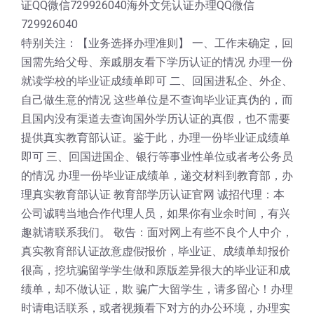
证QQ微信729926040海外文凭认证办理QQ微信
729926040
特别关注：【业务选择办理准则】 一、工作未确定，回
国需先给父母、亲戚朋友看下学历认证的情况 办理一份
就读学校的毕业证成绩单即可 二、回国进私企、外企、
自己做生意的情况 这些单位是不查询毕业证真伪的，而
且国内没有渠道去查询国外学历认证的真假，也不需要
提供真实教育部认证。鉴于此，办理一份毕业证成绩单
即可 三、回国进国企、银行等事业性单位或者考公务员
的情况 办理一份毕业证成绩单，递交材料到教育部，办
理真实教育部认证 教育部学历认证官网 诚招代理：本
公司诚聘当地合作代理人员，如果你有业余时间，有兴
趣就请联系我们。 敬告：面对网上有些不良个人中介，
真实教育部认证故意虚假报价，毕业证、成绩单却报价
很高，挖坑骗留学学生做和原版差异很大的毕业证和成
绩单，却不做认证，欺 骗广大留学生，请多留心！办理
时请电话联系，或者视频看下对方的办公环境，办理实