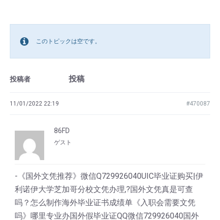
このトピックは空です。
投稿
投稿者
11/01/2022 22:19
#470087
86FD
ゲスト
-《国外文凭推荐》微信Q729926040UIC毕业证购买|伊
利诺伊大学芝加哥分校文凭办理,?国外文凭真是可查
吗？怎么制作海外毕业证书成绩单《入职会需要文凭
吗》哪里专业办国外假毕业证QQ微信729926040国外