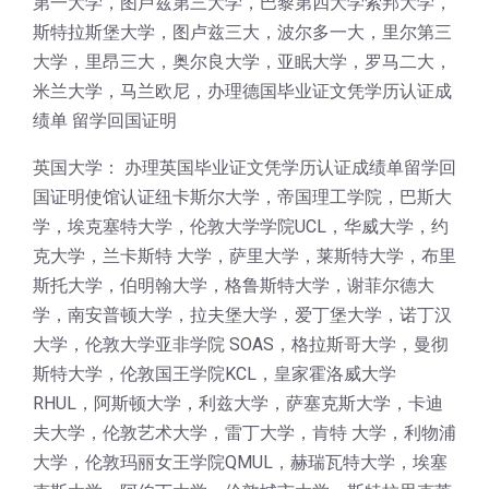
第一大学，图卢兹第三大学，巴黎第四大学索邦大学，
斯特拉斯堡大学，图卢兹三大，波尔多一大，里尔第三
大学，里昂三大，奥尔良大学，亚眠大学，罗马二大，
米兰大学，马兰欧尼，办理德国毕业证文凭学历认证成
绩单 留学回国证明
英国大学： 办理英国毕业证文凭学历认证成绩单留学回
国证明使馆认证纽卡斯尔大学，帝国理工学院，巴斯大
学，埃克塞特大学，伦敦大学学院UCL，华威大学，约
克大学，兰卡斯特 大学，萨里大学，莱斯特大学，布里
斯托大学，伯明翰大学，格鲁斯特大学，谢菲尔德大
学，南安普顿大学，拉夫堡大学，爱丁堡大学，诺丁汉
大学，伦敦大学亚非学院 SOAS，格拉斯哥大学，曼彻
斯特大学，伦敦国王学院KCL，皇家霍洛威大学
RHUL，阿斯顿大学，利兹大学，萨塞克斯大学，卡迪
夫大学，伦敦艺术大学，雷丁大学，肯特 大学，利物浦
大学，伦敦玛丽女王学院QMUL，赫瑞瓦特大学，埃塞