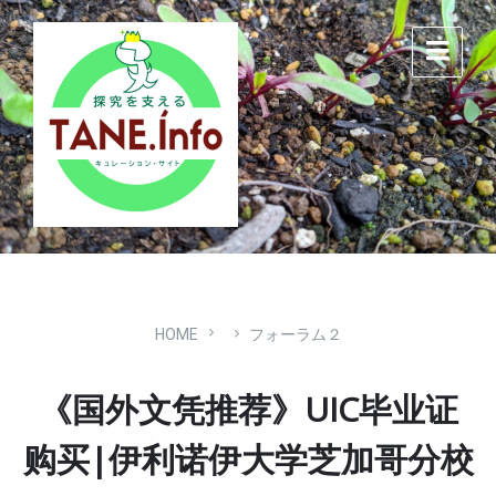
Skip
Skip
Skip
to
to
to
content
main
footer
navigation
HOME
フォーラム２
《国外文凭推荐》UIC毕业证
购买|伊利诺伊大学芝加哥分校