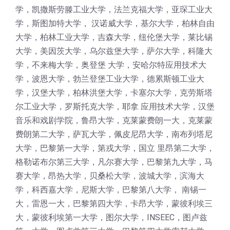
学，凯撒斯劳滕工业大学，法兰克福大学，亚琛工业大
学，斯图加特大学， 汉诺威大学，基尔大学，柏林自由
大学，柏林工业大学，吉森大学，纽伦堡大学，莱比锡
大学，美因茨大学，乌尔兹堡大学，萨尔大学，科隆大
学，不来梅大学，奥登堡 大学，安哈尔特应用技术大
学，波恩大学，勃兰登堡工业大学，德累斯顿工业大
学，汉堡大学，柏林洪堡大学，卡塞尔大学，克劳斯塔
尔工业大学，罗斯托克大学，耶拿 应用技术大学，汉堡
音乐和戏剧学院，鲁昂大学，克莱蒙费朗一大，克莱蒙
费朗第二大学，萨瓦大学，佩皮尼昂大学，南布列塔尼
大学，巴黎第一大学，第戎大学，国立 里昂第二大学，
格勒诺布尔第三大学，凡尔赛大学，巴黎第九大学，马
赛大学，昂热大学，贝桑松大学，波城大学，滨海大
学，科西嘉大学，尼斯大学，巴黎第八大学， 南锡一
大，雷恩一大，巴黎第四大学，卡昂大学，蒙彼利埃三
大，蒙彼利埃第一大学，图尔大学，INSEEC，图卢兹