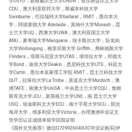
学USYD，新南威尔士大学UNSW，查尔斯达尔文大学
CDU，澳大利亚联邦大学，斯威本科技大学
Swinburne，巴拉瑞特大学ballarat，RMIT，墨尔本大
学，阿德莱德大学 Adelaide，莫纳什大学Monash，昆
士兰大学UQ，西澳大学UWA，澳大利亚国立大学
ANU，麦考瑞大学Macquarie，纽卡斯尔大学，卧龙岗
大学Wollongong，格里菲斯大学 Griffith，弗林德斯大学
Flinders，塔斯马尼亚大学UTAS，堪培拉大学，邦德大
学Bond，迪肯大学Deakin，悉尼科技大学UTS，科廷大
学Curtin，墨尔本皇家理工学院 RMIT，昆士兰科技大学
QUT，拉筹伯大学La Trobe，莫道克大学Murdoch，澳
洲TAFE，南澳大学UniSA，中央昆士兰大学CQU，詹姆
斯库克大学JCU，新英格兰大学UNE，南 昆士兰大学
USQ，埃迪斯科文大学ECU，南十字星大学SCU，阳光
海岸大学，维多利亚大学Victoria，办理澳洲毕业证文
凭学历认证成绩单留学回国证明
《国外文凭推荐》微信Q729926040UIC毕业证购买|伊