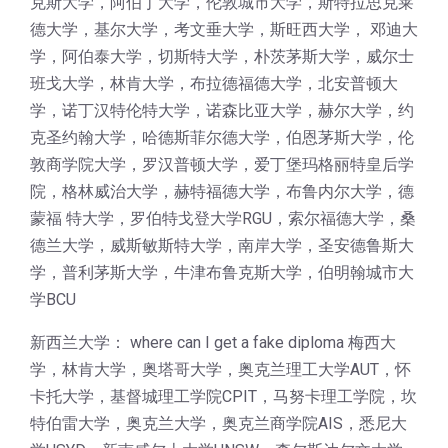
克斯大学，阿伯丁大学，伦敦城市大学，斯特拉思克莱
德大学，基尔大学，考文垂大学，斯旺西大学， 邓迪大
学，阿伯泰大学，切斯特大学，朴茨茅斯大学，威尔士
班戈大学，林肯大学，布拉德福德大学，北安普顿大
学，诺丁汉特伦特大学，诺森比亚大学，赫尔大学，约
克圣约翰大学，哈德斯菲尔德大学，伯恩茅斯大学，伦
敦商学院大学，罗汉普顿大学，爱丁堡玛格丽特皇后学
院，格林威治大学，赫特福德大学，布鲁内尔大学，德
蒙福 特大学，罗伯特戈登大学RGU，索尔福德大学，桑
德兰大学，威斯敏斯特大学，南岸大学，圣安德鲁斯大
学，普利茅斯大学，牛津布鲁克斯大学，伯明翰城市大
学BCU
新西兰大学： where can I get a fake diploma 梅西大
学，林肯大学，奥塔哥大学，奥克兰理工大学AUT，怀
卡托大学，基督城理工学院CPIT，马努卡理工学院，坎
特伯雷大学，奥克兰大学，奥克兰商学院AIS，悉尼大