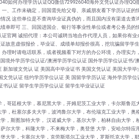
40如何办理学历认证QQ微信729926040海外文凭认证办理QQ微信
 一、工作未确定，回国需先给父母、亲戚朋友看下学历认证的情
情况 这些单位是不查询毕业证真伪的，而且国内没有渠道去查
绩单即可 三、回国进国企、银行等事业性单位或者考公务员的
认证官网 诚招代理：本公司诚聘当地合作代理人员，如果你有业
认证故意虚假报价，毕业证、成绩单却报价很高，挖坑骗留学学
！办理时请电话联系，或者视频看下对方的办公环境，办理实力
 国境外学历学位认证/澳洲学历学位认证 国外学历学位认证书/
 新加坡文凭认 证 美国高中毕业证书 美国文凭认证 美国大学毕
国文凭认证 纽约学历学位认证 美 国留学学历认证 海外学历学位
证书认证 留学生学历学位认证 留学生毕业证认证
学，哥廷根大学，慕尼黑大学，开姆尼茨工业大学，卡尔斯鲁厄
大学，杜塞尔多夫大学，波鸿鲁尔大学，布伦瑞克工业大学，奥
学，斯图加特大学， 汉诺威大学，基尔大学，柏林自由大学，
萨尔大学，科隆大学，不来梅大学，奥登堡 大学，安哈尔特应
堡大学，卡塞尔大学，克劳斯塔尔工业大学，罗斯托克大学，耶