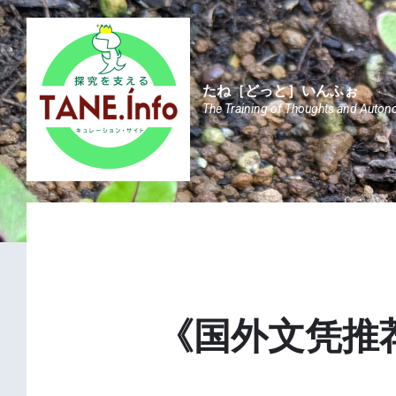
Skip
Skip
Skip
to
to
to
content
main
footer
navigation
たね［どっと］いんふぉ
The Training of Thoughts and Auton
《国外文凭推荐