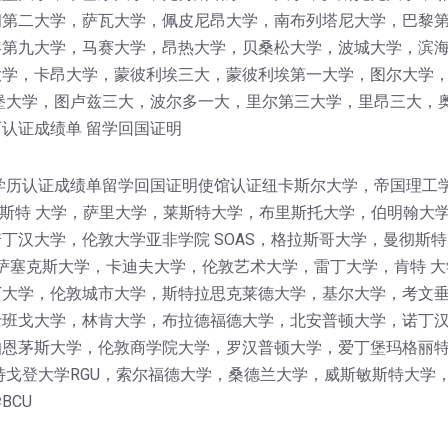
第二大学，萨瓦大学，佩皮尼昂大学，南布列塔尼大学，巴黎第
黎第九大学，马赛大学，昂热大学，贝桑松大学，波城大学，滨
学，卡昂大学，蒙彼利埃三大，蒙彼利埃第一大学，图尔大学，I
堡大学，图卢兹三大，波尔多一大，里尔第三大学，里昂三大，
认证成绩单 留学回国证明
学历认证成绩单留学回国证明使馆认证纽卡斯尔大学，帝国理工
卡斯特 大学，萨里大学，莱斯特大学，布里斯托大学，伯明翰大
丁汉大学，伦敦大学亚非学院 SOAS，格拉斯哥大学，曼彻斯特
，萨塞克斯大学，卡迪夫大学，伦敦艺术大学，雷丁大学，肯特 大
大学，伦敦城市大学，斯特拉思克莱德大学，基尔大学，考文垂
班戈大学，林肯大学，布拉德福德大学，北安普顿大学，诺丁汉
伯恩茅斯大学，伦敦商学院大学，罗汉普顿大学，爱丁堡玛格丽
特戈登大学RGU，索尔福德大学，桑德兰大学，威斯敏斯特大学
BCU