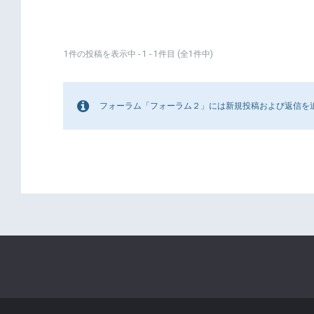
1件の投稿を表示中 - 1 - 1件目 (全1件中)
フォーラム「フォーラム２」には新規投稿および返信を