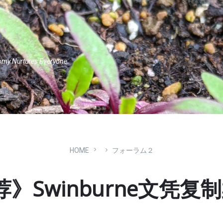
omy Nurtures Everyone.
HOME
フォーラム２
》Swinburne文凭复