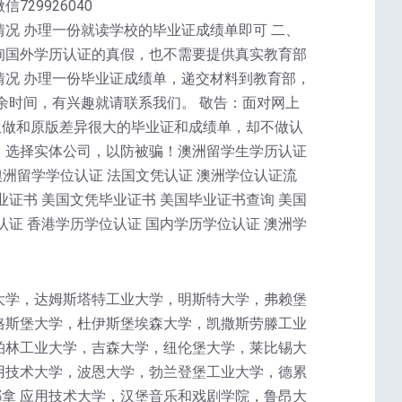
729926040
况 办理一份就读学校的毕业证成绩单即可 二、
询国外学历认证的真假，也不需要提供真实教育部
情况 办理一份毕业证成绩单，递交材料到教育部，
余时间，有兴趣就请联系我们。 敬告：面对网上
生做和原版差异很大的毕业证和成绩单，却不做认
，选择实体公司，以防被骗！澳洲留学生学历认证
澳洲留学学位认证 法国文凭认证 澳洲学位认证流
业证书 美国文凭毕业证书 美国毕业证书查询 美国
认证 香港学历学位认证 国内学历学位认证 澳洲学
大学，达姆斯塔特工业大学，明斯特大学，弗赖堡
格斯堡大学，杜伊斯堡埃森大学，凯撒斯劳滕工业
柏林工业大学，吉森大学，纽伦堡大学，莱比锡大
用技术大学，波恩大学，勃兰登堡工业大学，德累
拿 应用技术大学，汉堡音乐和戏剧学院，鲁昂大