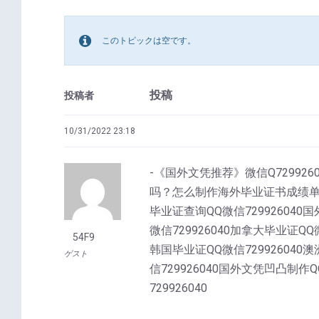
このトピックは空です。
投稿
投稿者
10/31/2022 23:18
-《国外文凭推荐》微信Q72992604
吗？怎么制作海外毕业证书成绩单《入
毕业证查询QQ微信729926040国
微信729926040加拿大毕业证QQ微
54F9
韩国毕业证QQ微信729926040澳
ゲスト
信729926040国外文凭凹凸制作Q
729926040