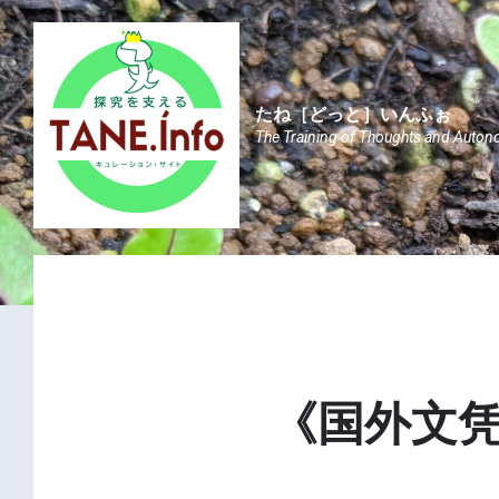
Skip
Skip
Skip
to
to
to
content
main
footer
navigation
たね［どっと］いんふぉ
The Training of Thoughts and Auton
《国外文凭推