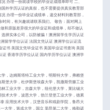
况 办理一份就读学校的毕业证成绩单即可 二、
询国外学历认证的真假，也不需要提供真实教育部
情况 办理一份毕业证成绩单，递交材料到教育部，
余时间，有兴趣就请联系我们。 敬告：面对网上
生做和原版差异很大的毕业证和成绩单，却不做认
，选择实体公司，以防被骗！澳洲留学生学历认证
澳洲留学学位认证 法国文凭认证 澳洲学位认证流
业证书 美国文凭毕业证书 美国毕业证书查询 美国
认证 香港学历学位认证 国内学历学位认证 澳洲学
大学，达姆斯塔特工业大学，明斯特大学，弗赖堡
格斯堡大学，杜伊斯堡埃森大学，凯撒斯劳滕工业
柏林工业大学，吉森大学，纽伦堡大学，莱比锡大
用技术大学，波恩大学，勃兰登堡工业大学，德累
拿 应用技术大学，汉堡音乐和戏剧学院，鲁昂大
一大学，第戎大学，国立 里昂第二大学，格勒诺