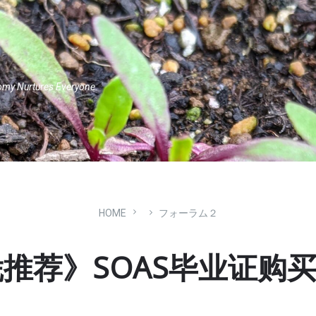
omy Nurtures Everyone.
HOME
フォーラム２
荐》SOAS毕业证购买|Sc