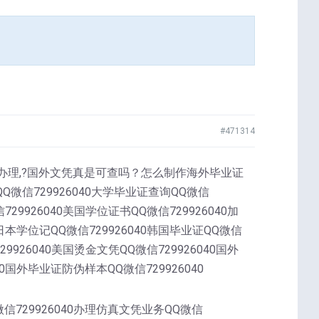
#471314
Studies文凭办理,?国外文凭真是可查吗？怎么制作海外毕业证
微信729926040大学毕业证查询QQ微信
729926040美国学位证书QQ微信729926040加
0日本学位记QQ微信729926040韩国毕业证QQ微信
29926040美国烫金文凭QQ微信729926040国外
40国外毕业证防伪样本QQ微信729926040
微信729926040办理仿真文凭业务QQ微信