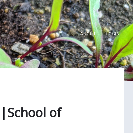
ABOUT
LOGIN
hool of