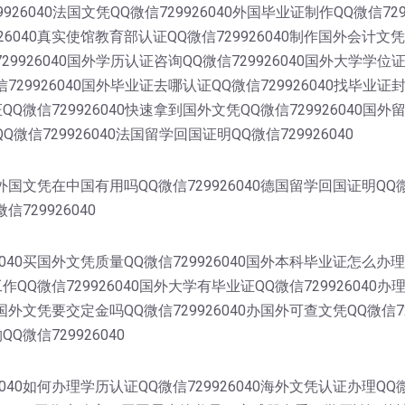
9926040法国文凭QQ微信729926040外国毕业证制作QQ微信72
6040真实使馆教育部认证QQ微信729926040制作国外会计文凭
729926040国外学历认证咨询QQ微信729926040国外大学学位
信729926040国外毕业证去哪认证QQ微信729926040找毕业证
证QQ微信729926040快速拿到国外文凭QQ微信729926040国
Q微信729926040法国留学回国证明QQ微信729926040
0外国文凭在中国有用吗QQ微信729926040德国留学回国证明QQ
信729926040
040买国外文凭质量QQ微信729926040国外本科毕业证怎么办理
工作QQ微信729926040国外大学有毕业证QQ微信729926040
理国外文凭要交定金吗QQ微信729926040办国外可查文凭QQ微信
Q微信729926040
40如何办理学历认证QQ微信729926040海外文凭认证办理QQ微信