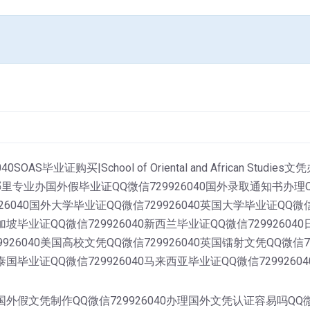
SOAS毕业证购买|School of Oriental and African 
业办国外假毕业证QQ微信729926040国外录取通知书办理QQ
926040国外大学毕业证QQ微信729926040英国大学毕业证QQ微信
加坡毕业证QQ微信729926040新西兰毕业证QQ微信72992604
9926040美国高校文凭QQ微信729926040英国镭射文凭QQ微信7
泰国毕业证QQ微信729926040马来西亚毕业证QQ微信7299260
0国外假文凭制作QQ微信729926040办理国外文凭认证容易吗QQ