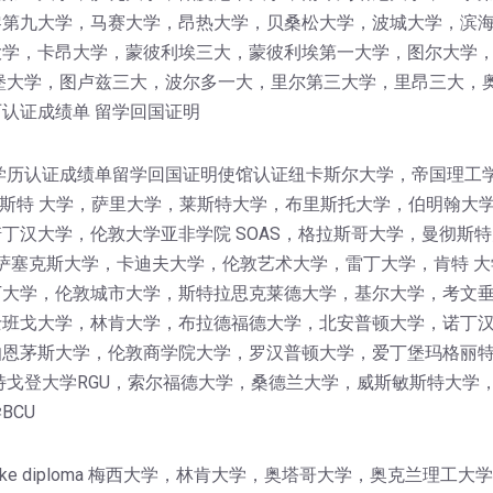
黎第九大学，马赛大学，昂热大学，贝桑松大学，波城大学，滨
学，卡昂大学，蒙彼利埃三大，蒙彼利埃第一大学，图尔大学，I
堡大学，图卢兹三大，波尔多一大，里尔第三大学，里昂三大，
认证成绩单 留学回国证明
学历认证成绩单留学回国证明使馆认证纽卡斯尔大学，帝国理工
卡斯特 大学，萨里大学，莱斯特大学，布里斯托大学，伯明翰大
丁汉大学，伦敦大学亚非学院 SOAS，格拉斯哥大学，曼彻斯特
，萨塞克斯大学，卡迪夫大学，伦敦艺术大学，雷丁大学，肯特 大
大学，伦敦城市大学，斯特拉思克莱德大学，基尔大学，考文垂
班戈大学，林肯大学，布拉德福德大学，北安普顿大学，诺丁汉
伯恩茅斯大学，伦敦商学院大学，罗汉普顿大学，爱丁堡玛格丽
特戈登大学RGU，索尔福德大学，桑德兰大学，威斯敏斯特大学
BCU
get a fake diploma 梅西大学，林肯大学，奥塔哥大学，奥克兰