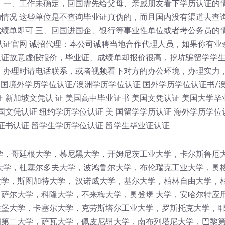
 一、工作未确定，回国需先给父母、亲戚朋友看下学历认证的情
情况 这些单位是不查询毕业证真伪的，而且国内没有渠道去查
绩单即可 三、回国进国企、银行等事业性单位或者考公务员的
认证官网 诚招代理：本公司诚聘当地合作代理人员，如果你有业
认证故意虚假报价，毕业证、成绩单却报价很高，挖坑骗留学学
！办理时请电话联系，或者视频看下对方的办公环境，办理实力
 国境外学历学位认证/澳洲学历学位认证 国外学历学位认证书/
 新加坡文凭认 证 美国高中毕业证书 美国文凭认证 美国大学毕
国文凭认证 纽约学历学位认证 美 国留学学历认证 海外学历学位
证书认证 留学生学历学位认证 留学生毕业证认证
学，哥廷根大学，慕尼黑大学，开姆尼茨工业大学，卡尔斯鲁厄
大学，杜塞尔多夫大学，波鸿鲁尔大学，布伦瑞克工业大学，奥
学，斯图加特大学， 汉诺威大学，基尔大学，柏林自由大学，
萨尔大学，科隆大学，不来梅大学，奥登堡 大学，安哈尔特应
堡大学，卡塞尔大学，克劳斯塔尔工业大学，罗斯托克大学，耶
第二大学，萨瓦大学，佩皮尼昂大学，南布列塔尼大学，巴黎第