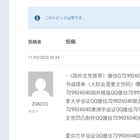
このトピックは空です。
投稿
投稿者
11/02/2022 05:34
-《国外文凭推荐》微信Q729926040
书成绩单《入职会需要文凭吗》哪里专
729926040国外模版QQ微信729
拿大毕业证QQ微信729926040新
20ACC5
729926040澳洲毕业证QQ微信72
ゲスト
文凭凹凸制作QQ微信729926040
爱尔兰毕业证QQ微信72992604