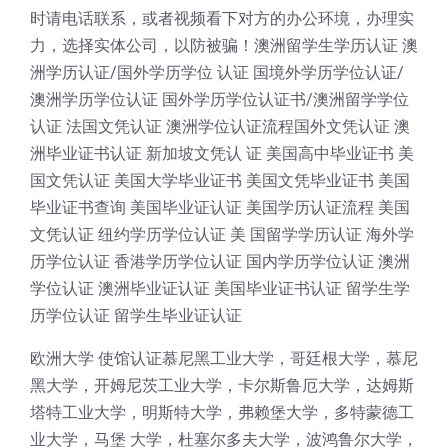
时请电话联系，或者视频看下对方的办公环境，办理实
力，选择实体公司，以防被骗！澳洲留学生学历认证 澳
洲学历认证/国外学历学位 认证 国境外学历学位认证/
澳洲学历学位认证 国外学历学位认证书/澳洲留学学位
认证 法国文凭认证 澳洲学位认证流程国外文凭认证 澳
洲毕业证书认证 新加坡文凭认 证 美国高中毕业证书 美
国文凭认证 美国大学毕业证书 美国文凭毕业证书 美国
毕业证书查询 美国毕业证认证 美国学历认证流程 美国
文凭认证 纽约学历学位认证 美 国留学学历认证 海外学
历学位认证 香港学历学位认证 国内学历学位认证 澳洲
学位认证 澳洲毕业证认证 美国毕业证书认证 留学生学
历学位认证 留学生毕业证认证
欧洲大学 使馆认证慕尼黑工业大学，哥廷根大学，慕尼
黑大学，开姆尼茨工业大学，卡尔斯鲁厄大学，达姆斯
塔特工业大学，明斯特大学，弗赖堡大学，多特蒙德工
业大学，马堡 大学，杜塞尔多夫大学，波鸿鲁尔大学，