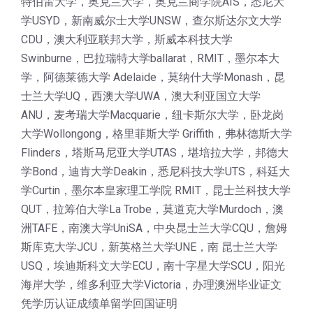
特伯雷大学，奥克兰大学，奥克兰商学院AIS，悉尼大
学USYD，新南威尔士大学UNSW，查尔斯达尔文大学
CDU，澳大利亚联邦大学，斯威本科技大学
Swinburne，巴拉瑞特大学ballarat，RMIT，墨尔本大
学，阿德莱德大学 Adelaide，莫纳什大学Monash，昆
士兰大学UQ，西澳大学UWA，澳大利亚国立大学
ANU，麦考瑞大学Macquarie，纽卡斯尔大学，卧龙岗
大学Wollongong，格里菲斯大学 Griffith，弗林德斯大学
Flinders，塔斯马尼亚大学UTAS，堪培拉大学，邦德大
学Bond，迪肯大学Deakin，悉尼科技大学UTS，科廷大
学Curtin，墨尔本皇家理工学院 RMIT，昆士兰科技大学
QUT，拉筹伯大学La Trobe，莫道克大学Murdoch，澳
洲TAFE，南澳大学UniSA，中央昆士兰大学CQU，詹姆
斯库克大学JCU，新英格兰大学UNE，南 昆士兰大学
USQ，埃迪斯科文大学ECU，南十字星大学SCU，阳光
海岸大学，维多利亚大学Victoria，办理澳洲毕业证文
凭学历认证成绩单留学回国证明