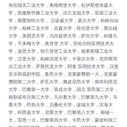
布伦瑞克工业大学，奥格斯堡大学，杜伊斯堡埃森大
学，凯撒斯劳滕工业大学，法兰克福大学，亚琛工业大
学，斯图加特大学， 汉诺威大学，基尔大学，柏林自由
大学，柏林工业大学，吉森大学，纽伦堡大学，莱比锡
大学，美因茨大学，乌尔兹堡大学，萨尔大学，科隆大
学，不来梅大学，奥登堡 大学，安哈尔特应用技术大
学，波恩大学，勃兰登堡工业大学，德累斯顿工业大
学，汉堡大学，柏林洪堡大学，卡塞尔大学，克劳斯塔
尔工业大学，罗斯托克大学，耶拿 应用技术大学，汉堡
音乐和戏剧学院，鲁昂大学，克莱蒙费朗一大，克莱蒙
费朗第二大学，萨瓦大学，佩皮尼昂大学，南布列塔尼
大学，巴黎第一大学，第戎大学，国立 里昂第二大学，
格勒诺布尔第三大学，凡尔赛大学，巴黎第九大学，马
赛大学，昂热大学，贝桑松大学，波城大学，滨海大
学，科西嘉大学，尼斯大学，巴黎第八大学， 南锡一
大，雷恩一大，巴黎第四大学，卡昂大学，蒙彼利埃三