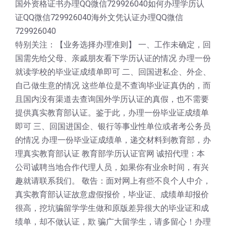
国外资格证书办理QQ微信729926040如何办理学历认
证QQ微信729926040海外文凭认证办理QQ微信
729926040
特别关注：【业务选择办理准则】 一、工作未确定，回
国需先给父母、亲戚朋友看下学历认证的情况 办理一份
就读学校的毕业证成绩单即可 二、回国进私企、外企、
自己做生意的情况 这些单位是不查询毕业证真伪的，而
且国内没有渠道去查询国外学历认证的真假，也不需要
提供真实教育部认证。鉴于此，办理一份毕业证成绩单
即可 三、回国进国企、银行等事业性单位或者考公务员
的情况 办理一份毕业证成绩单，递交材料到教育部，办
理真实教育部认证 教育部学历认证官网 诚招代理：本
公司诚聘当地合作代理人员，如果你有业余时间，有兴
趣就请联系我们。 敬告：面对网上有些不良个人中介，
真实教育部认证故意虚假报价，毕业证、成绩单却报价
很高，挖坑骗留学学生做和原版差异很大的毕业证和成
绩单，却不做认证，欺 骗广大留学生，请多留心！办理