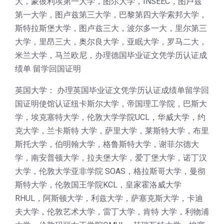
大，蒙彼利埃第一大学，图尔大学，INSEEC，图卢兹
第一大学，图卢兹第三大学，巴黎第四大学索邦大学，
斯特拉斯堡大学，图卢兹三大，波尔多一大，里尔第三
大学，里昂三大，奥尔良大学，亚眠大学，罗马二大，
米兰大学，马兰欧尼，办理德国毕业证文凭学历认证成
绩单 留学回国证明
英国大学： 办理英国毕业证文凭学历认证成绩单留学回
国证明使馆认证纽卡斯尔大学，帝国理工学院，巴斯大
学，埃克塞特大学，伦敦大学学院UCL，华威大学，约
克大学，兰卡斯特 大学，萨里大学，莱斯特大学，布里
斯托大学，伯明翰大学，格鲁斯特大学，谢菲尔德大
学，南安普顿大学，拉夫堡大学，爱丁堡大学，诺丁汉
大学，伦敦大学亚非学院 SOAS，格拉斯哥大学，曼彻
斯特大学，伦敦国王学院KCL，皇家霍洛威大学
RHUL，阿斯顿大学，利兹大学，萨塞克斯大学，卡迪
夫大学，伦敦艺术大学，雷丁大学，肯特 大学，利物浦