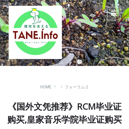
Skip
Skip
Skip
to
to
to
content
main
footer
navigation
HOME
フォーラム２
《国外文凭推荐》RCM毕业证
购买,皇家音乐学院毕业证购买