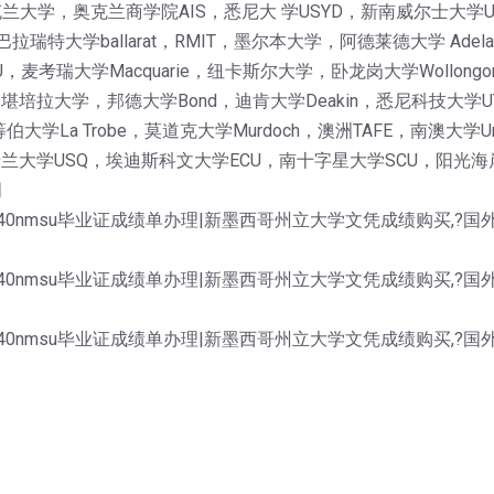
大学，奥克兰商学院AIS，悉尼大 学USYD，新南威尔士大学
巴拉瑞特大学ballarat，RMIT，墨尔本大学，阿德莱德大学 Ade
考瑞大学Macquarie，纽卡斯尔大学，卧龙岗大学Wollongon
AS，堪培拉大学，邦德大学Bond，迪肯大学Deakin，悉尼科技大学
伯大学La Trobe，莫道克大学Murdoch，澳洲TAFE，南澳大
士兰大学USQ，埃迪斯科文大学ECU，南十字星大学SCU，阳光海岸
明
6040nmsu毕业证成绩单办理|新墨西哥州立大学文凭成绩购买,
6040nmsu毕业证成绩单办理|新墨西哥州立大学文凭成绩购买,
6040nmsu毕业证成绩单办理|新墨西哥州立大学文凭成绩购买,