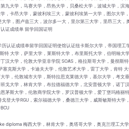
黎第九大学，马赛大学，昂热大学，贝桑松大学，波城大学，滨
学，卡昂大学，蒙彼利埃三大，蒙彼利埃第一大学，图尔大学，I
堡大学，图卢兹三大，波尔多一大，里尔第三大学，里昂三大，
认证成绩单 留学回国证明
学历认证成绩单留学回国证明使馆认证纽卡斯尔大学，帝国理工
卡斯特 大学，萨里大学，莱斯特大学，布里斯托大学，伯明翰大
丁汉大学，伦敦大学亚非学院 SOAS，格拉斯哥大学，曼彻斯特
，萨塞克斯大学，卡迪夫大学，伦敦艺术大学，雷丁大学，肯特 大
大学，伦敦城市大学，斯特拉思克莱德大学，基尔大学，考文垂
班戈大学，林肯大学，布拉德福德大学，北安普顿大学，诺丁汉
伯恩茅斯大学，伦敦商学院大学，罗汉普顿大学，爱丁堡玛格丽
特戈登大学RGU，索尔福德大学，桑德兰大学，威斯敏斯特大学
BCU
get a fake diploma 梅西大学，林肯大学，奥塔哥大学，奥克兰