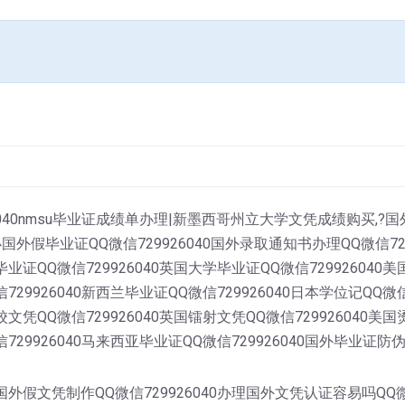
26040nmsu毕业证成绩单办理|新墨西哥州立大学文凭成绩购买
毕业证QQ微信729926040国外录取通知书办理QQ微信72992
毕业证QQ微信729926040英国大学毕业证QQ微信729926040
729926040新西兰毕业证QQ微信729926040日本学位记QQ微信
校文凭QQ微信729926040英国镭射文凭QQ微信729926040美
信729926040马来西亚毕业证QQ微信729926040国外毕业证防伪样
0国外假文凭制作QQ微信729926040办理国外文凭认证容易吗QQ