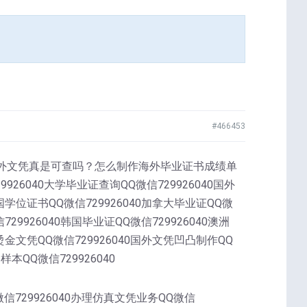
#466453
,?国外文凭真是可查吗？怎么制作海外毕业证书成绩单
6040大学毕业证查询QQ微信729926040国外
美国学位证书QQ微信729926040加拿大毕业证QQ微
729926040韩国毕业证QQ微信729926040澳洲
国烫金文凭QQ微信729926040国外文凭凹凸制作QQ
本QQ微信729926040
微信729926040办理仿真文凭业务QQ微信