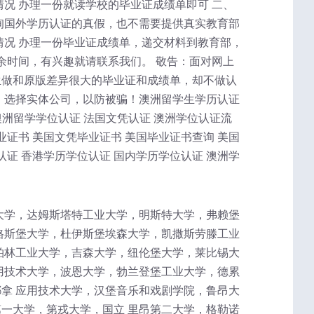
况 办理一份就读学校的毕业证成绩单即可 二、
询国外学历认证的真假，也不需要提供真实教育部
情况 办理一份毕业证成绩单，递交材料到教育部，
余时间，有兴趣就请联系我们。 敬告：面对网上
生做和原版差异很大的毕业证和成绩单，却不做认
，选择实体公司，以防被骗！澳洲留学生学历认证
澳洲留学学位认证 法国文凭认证 澳洲学位认证流
业证书 美国文凭毕业证书 美国毕业证书查询 美国
认证 香港学历学位认证 国内学历学位认证 澳洲学
大学，达姆斯塔特工业大学，明斯特大学，弗赖堡
格斯堡大学，杜伊斯堡埃森大学，凯撒斯劳滕工业
柏林工业大学，吉森大学，纽伦堡大学，莱比锡大
用技术大学，波恩大学，勃兰登堡工业大学，德累
拿 应用技术大学，汉堡音乐和戏剧学院，鲁昂大
一大学，第戎大学，国立 里昂第二大学，格勒诺