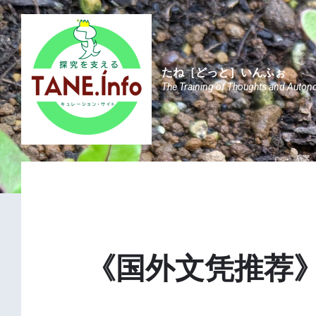
Skip
Skip
Skip
to
to
to
content
main
footer
navigation
たね［どっと］いんふぉ
The Training of Thoughts and Auton
《国外文凭推荐》