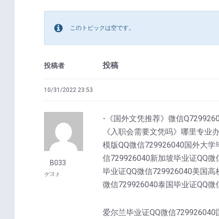
このトピックは空です。
投稿
投稿者
10/31/2022 23:53
-《国外文凭推荐》微信Q7299
《入职会需要文凭吗》哪里专业办国外假
模版QQ微信729926040国外大学
信729926040新加坡毕业证QQ微信
B033
毕业证QQ微信729926040美国高
ゲスト
微信729926040泰国毕业证QQ微
爱尔兰毕业证QQ微信72992604