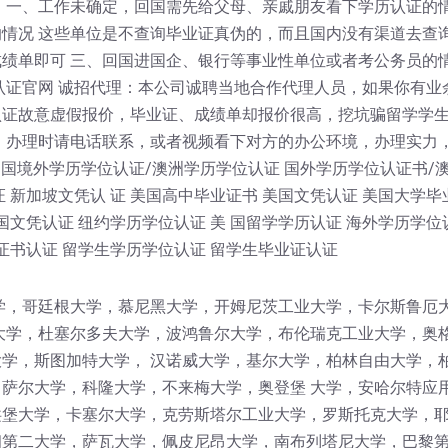
 一、工作未确定，回国需先给父母、亲戚朋友看下学历认证的情
情况 这些单位是不查询毕业证真伪的，而且国内没有渠道去查
绩单即可 三、回国进国企、银行等事业性单位或者考公务员的
认证官网 诚招代理：本公司诚聘当地合作代理人员，如果你有业
认证故意虚假报价，毕业证、成绩单却报价很高，挖坑骗留学学
！办理时请电话联系，或者视频看下对方的办公环境，办理实力
 国境外学历学位认证/澳洲学历学位认证 国外学历学位认证书/
 新加坡文凭认 证 美国高中毕业证书 美国文凭认证 美国大学毕
国文凭认证 纽约学历学位认证 美 国留学学历认证 海外学历学位
证书认证 留学生学历学位认证 留学生毕业证认证
学，哥廷根大学，慕尼黑大学，开姆尼茨工业大学，卡尔斯鲁厄
大学，杜塞尔多夫大学，波鸿鲁尔大学，布伦瑞克工业大学，奥
学，斯图加特大学， 汉诺威大学，基尔大学，柏林自由大学，
萨尔大学，科隆大学，不来梅大学，奥登堡 大学，安哈尔特应
堡大学，卡塞尔大学，克劳斯塔尔工业大学，罗斯托克大学，耶
第二大学，萨瓦大学，佩皮尼昂大学，南布列塔尼大学，巴黎第