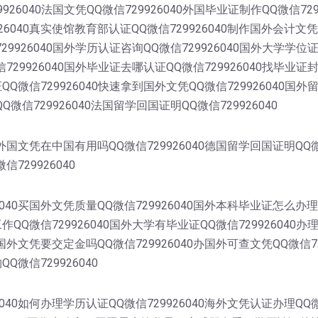
9926040法国文凭QQ微信729926040外国毕业证制作QQ微信72
6040真实使馆教育部认证QQ微信729926040制作国外会计文凭
729926040国外学历认证咨询QQ微信729926040国外大学学位
信729926040国外毕业证去哪认证QQ微信729926040找毕业证
证QQ微信729926040快速拿到国外文凭QQ微信729926040国
Q微信729926040法国留学回国证明QQ微信729926040
0外国文凭在中国有用吗QQ微信729926040德国留学回国证明QQ
信729926040
040买国外文凭质量QQ微信729926040国外本科毕业证怎么办理
工作QQ微信729926040国外大学有毕业证QQ微信729926040
理国外文凭要交定金吗QQ微信729926040办国外可查文凭QQ微信
Q微信729926040
40如何办理学历认证QQ微信729926040海外文凭认证办理QQ微信