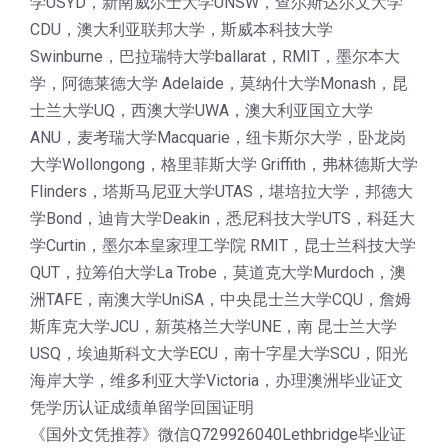
学USYD，新南威尔士大学UNSW，查尔斯达尔文大学
CDU，澳大利亚联邦大学，斯威本科技大学
Swinburne，巴拉瑞特大学ballarat，RMIT，墨尔本大
学，阿德莱德大学 Adelaide，莫纳什大学Monash，昆
士兰大学UQ，西澳大学UWA，澳大利亚国立大学
ANU，麦考瑞大学Macquarie，纽卡斯尔大学，卧龙岗
大学Wollongong，格里菲斯大学 Griffith，弗林德斯大学
Flinders，塔斯马尼亚大学UTAS，堪培拉大学，邦德大
学Bond，迪肯大学Deakin，悉尼科技大学UTS，科廷大
学Curtin，墨尔本皇家理工学院 RMIT，昆士兰科技大学
QUT，拉筹伯大学La Trobe，莫道克大学Murdoch，澳
洲TAFE，南澳大学UniSA，中央昆士兰大学CQU，詹姆
斯库克大学JCU，新英格兰大学UNE，南 昆士兰大学
USQ，埃迪斯科文大学ECU，南十字星大学SCU，阳光
海岸大学，维多利亚大学Victoria，办理澳洲毕业证文
凭学历认证成绩单留学回国证明
《国外文凭推荐》微信Q729926040Lethbridge毕业证