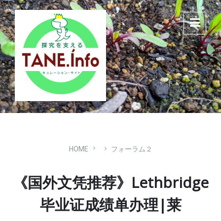
Skip
Skip
Skip
to
to
to
content
main
footer
navigation
HOME
フォーラム２
《国外文凭推荐》Lethbridge
毕业证成绩单办理|莱