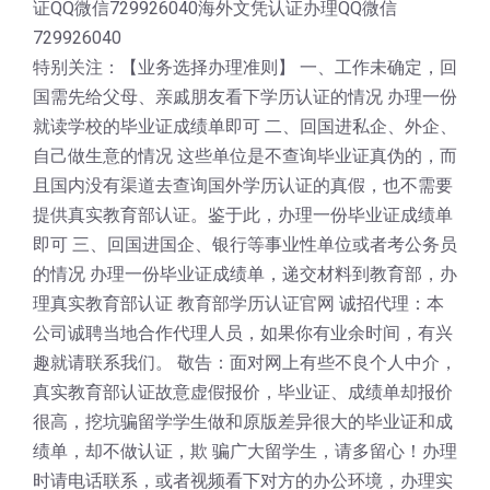
证QQ微信729926040海外文凭认证办理QQ微信
729926040
特别关注：【业务选择办理准则】 一、工作未确定，回
国需先给父母、亲戚朋友看下学历认证的情况 办理一份
就读学校的毕业证成绩单即可 二、回国进私企、外企、
自己做生意的情况 这些单位是不查询毕业证真伪的，而
且国内没有渠道去查询国外学历认证的真假，也不需要
提供真实教育部认证。鉴于此，办理一份毕业证成绩单
即可 三、回国进国企、银行等事业性单位或者考公务员
的情况 办理一份毕业证成绩单，递交材料到教育部，办
理真实教育部认证 教育部学历认证官网 诚招代理：本
公司诚聘当地合作代理人员，如果你有业余时间，有兴
趣就请联系我们。 敬告：面对网上有些不良个人中介，
真实教育部认证故意虚假报价，毕业证、成绩单却报价
很高，挖坑骗留学学生做和原版差异很大的毕业证和成
绩单，却不做认证，欺 骗广大留学生，请多留心！办理
时请电话联系，或者视频看下对方的办公环境，办理实