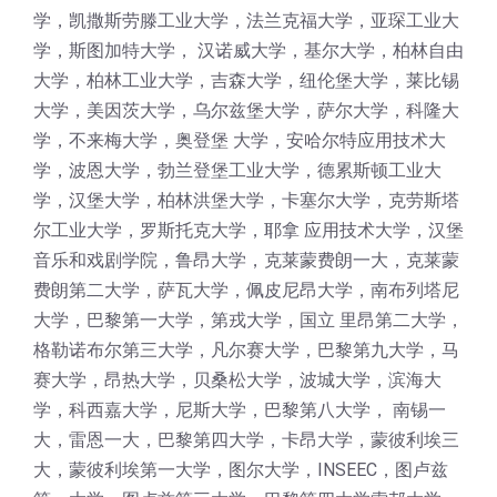
学，凯撒斯劳滕工业大学，法兰克福大学，亚琛工业大
学，斯图加特大学， 汉诺威大学，基尔大学，柏林自由
大学，柏林工业大学，吉森大学，纽伦堡大学，莱比锡
大学，美因茨大学，乌尔兹堡大学，萨尔大学，科隆大
学，不来梅大学，奥登堡 大学，安哈尔特应用技术大
学，波恩大学，勃兰登堡工业大学，德累斯顿工业大
学，汉堡大学，柏林洪堡大学，卡塞尔大学，克劳斯塔
尔工业大学，罗斯托克大学，耶拿 应用技术大学，汉堡
音乐和戏剧学院，鲁昂大学，克莱蒙费朗一大，克莱蒙
费朗第二大学，萨瓦大学，佩皮尼昂大学，南布列塔尼
大学，巴黎第一大学，第戎大学，国立 里昂第二大学，
格勒诺布尔第三大学，凡尔赛大学，巴黎第九大学，马
赛大学，昂热大学，贝桑松大学，波城大学，滨海大
学，科西嘉大学，尼斯大学，巴黎第八大学， 南锡一
大，雷恩一大，巴黎第四大学，卡昂大学，蒙彼利埃三
大，蒙彼利埃第一大学，图尔大学，INSEEC，图卢兹