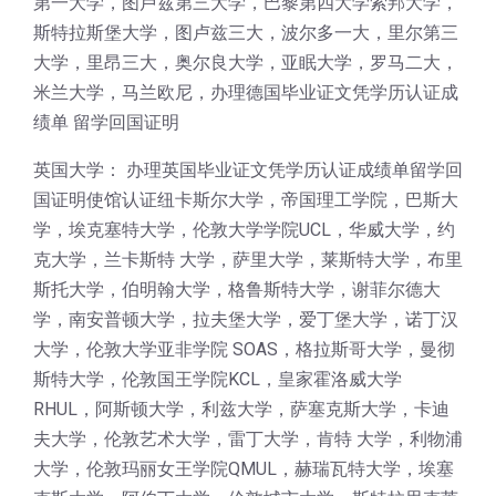
第一大学，图卢兹第三大学，巴黎第四大学索邦大学，
斯特拉斯堡大学，图卢兹三大，波尔多一大，里尔第三
大学，里昂三大，奥尔良大学，亚眠大学，罗马二大，
米兰大学，马兰欧尼，办理德国毕业证文凭学历认证成
绩单 留学回国证明
英国大学： 办理英国毕业证文凭学历认证成绩单留学回
国证明使馆认证纽卡斯尔大学，帝国理工学院，巴斯大
学，埃克塞特大学，伦敦大学学院UCL，华威大学，约
克大学，兰卡斯特 大学，萨里大学，莱斯特大学，布里
斯托大学，伯明翰大学，格鲁斯特大学，谢菲尔德大
学，南安普顿大学，拉夫堡大学，爱丁堡大学，诺丁汉
大学，伦敦大学亚非学院 SOAS，格拉斯哥大学，曼彻
斯特大学，伦敦国王学院KCL，皇家霍洛威大学
RHUL，阿斯顿大学，利兹大学，萨塞克斯大学，卡迪
夫大学，伦敦艺术大学，雷丁大学，肯特 大学，利物浦
大学，伦敦玛丽女王学院QMUL，赫瑞瓦特大学，埃塞