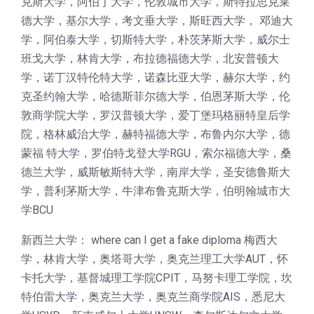
克斯大学，阿伯丁大学，伦敦城市大学，斯特拉思克莱
德大学，基尔大学，考文垂大学，斯旺西大学， 邓迪大
学，阿伯泰大学，切斯特大学，朴茨茅斯大学，威尔士
班戈大学，林肯大学，布拉德福德大学，北安普顿大
学，诺丁汉特伦特大学，诺森比亚大学，赫尔大学，约
克圣约翰大学，哈德斯菲尔德大学，伯恩茅斯大学，伦
敦商学院大学，罗汉普顿大学，爱丁堡玛格丽特皇后学
院，格林威治大学，赫特福德大学，布鲁内尔大学，德
蒙福 特大学，罗伯特戈登大学RGU，索尔福德大学，桑
德兰大学，威斯敏斯特大学，南岸大学，圣安德鲁斯大
学，普利茅斯大学，牛津布鲁克斯大学，伯明翰城市大
学BCU
新西兰大学： where can I get a fake diploma 梅西大
学，林肯大学，奥塔哥大学，奥克兰理工大学AUT，怀
卡托大学，基督城理工学院CPIT，马努卡理工学院，坎
特伯雷大学，奥克兰大学，奥克兰商学院AIS，悉尼大