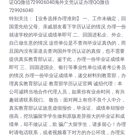
证QQ微信729926040海外文凭认证办理QQ微信
729926040
特别关注：【业务选择办理准则】 一、工作未确定，回
国需先给父母、亲戚朋友看下学历认证的情况 办理一份
就读学校的毕业证成绩单即可 二、回国进私企、外企、
自己做生意的情况 这些单位是不查询毕业证真伪的，而
且国内没有渠道去查询国外学历认证的真假，也不需要
提供真实教育部认证。鉴于此，办理一份毕业证成绩单
即可 三、回国进国企、银行等事业性单位或者考公务员
的情况 办理一份毕业证成绩单，递交材料到教育部，办
理真实教育部认证 教育部学历认证官网 诚招代理：本
公司诚聘当地合作代理人员，如果你有业余时间，有兴
趣就请联系我们。 敬告：面对网上有些不良个人中介，
真实教育部认证故意虚假报价，毕业证、成绩单却报价
很高，挖坑骗留学学生做和原版差异很大的毕业证和成
绩单，却不做认证，欺 骗广大留学生，请多留心！办理
时请电话联系，或者视频看下对方的办公环境，办理实