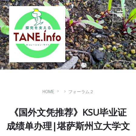
Skip
Skip
Skip
to
to
to
content
main
footer
navigation
HOME
フォーラム２
《国外文凭推荐》KSU毕业证
成绩单办理|堪萨斯州立大学文