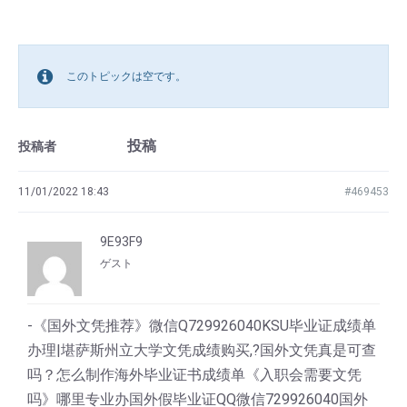
このトピックは空です。
投稿
投稿者
11/01/2022 18:43
#469453
9E93F9
ゲスト
-《国外文凭推荐》微信Q729926040KSU毕业证成绩单
办理|堪萨斯州立大学文凭成绩购买,?国外文凭真是可查
吗？怎么制作海外毕业证书成绩单《入职会需要文凭
吗》哪里专业办国外假毕业证QQ微信729926040国外