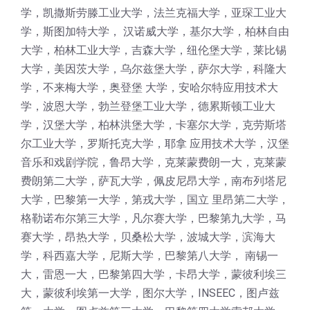
学，凯撒斯劳滕工业大学，法兰克福大学，亚琛工业大
学，斯图加特大学， 汉诺威大学，基尔大学，柏林自由
大学，柏林工业大学，吉森大学，纽伦堡大学，莱比锡
大学，美因茨大学，乌尔兹堡大学，萨尔大学，科隆大
学，不来梅大学，奥登堡 大学，安哈尔特应用技术大
学，波恩大学，勃兰登堡工业大学，德累斯顿工业大
学，汉堡大学，柏林洪堡大学，卡塞尔大学，克劳斯塔
尔工业大学，罗斯托克大学，耶拿 应用技术大学，汉堡
音乐和戏剧学院，鲁昂大学，克莱蒙费朗一大，克莱蒙
费朗第二大学，萨瓦大学，佩皮尼昂大学，南布列塔尼
大学，巴黎第一大学，第戎大学，国立 里昂第二大学，
格勒诺布尔第三大学，凡尔赛大学，巴黎第九大学，马
赛大学，昂热大学，贝桑松大学，波城大学，滨海大
学，科西嘉大学，尼斯大学，巴黎第八大学， 南锡一
大，雷恩一大，巴黎第四大学，卡昂大学，蒙彼利埃三
大，蒙彼利埃第一大学，图尔大学，INSEEC，图卢兹