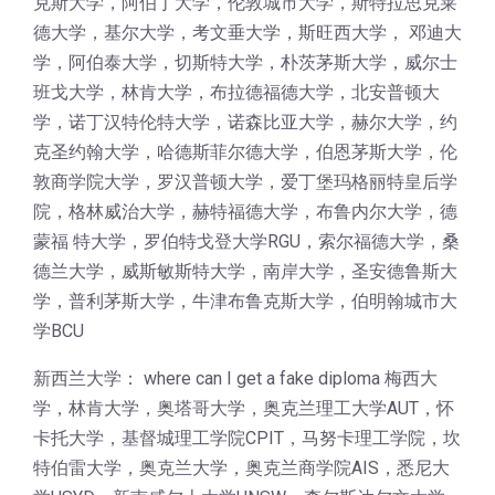
克斯大学，阿伯丁大学，伦敦城市大学，斯特拉思克莱
德大学，基尔大学，考文垂大学，斯旺西大学， 邓迪大
学，阿伯泰大学，切斯特大学，朴茨茅斯大学，威尔士
班戈大学，林肯大学，布拉德福德大学，北安普顿大
学，诺丁汉特伦特大学，诺森比亚大学，赫尔大学，约
克圣约翰大学，哈德斯菲尔德大学，伯恩茅斯大学，伦
敦商学院大学，罗汉普顿大学，爱丁堡玛格丽特皇后学
院，格林威治大学，赫特福德大学，布鲁内尔大学，德
蒙福 特大学，罗伯特戈登大学RGU，索尔福德大学，桑
德兰大学，威斯敏斯特大学，南岸大学，圣安德鲁斯大
学，普利茅斯大学，牛津布鲁克斯大学，伯明翰城市大
学BCU
新西兰大学： where can I get a fake diploma 梅西大
学，林肯大学，奥塔哥大学，奥克兰理工大学AUT，怀
卡托大学，基督城理工学院CPIT，马努卡理工学院，坎
特伯雷大学，奥克兰大学，奥克兰商学院AIS，悉尼大