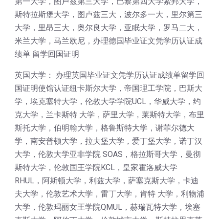
第一大学，图卢兹第三大学，巴黎第四大学索邦大学，
斯特拉斯堡大学，图卢兹三大，波尔多一大，里尔第三
大学，里昂三大，奥尔良大学，亚眠大学，罗马二大，
米兰大学，马兰欧尼，办理德国毕业证文凭学历认证成
绩单 留学回国证明
英国大学： 办理英国毕业证文凭学历认证成绩单留学回
国证明使馆认证纽卡斯尔大学，帝国理工学院，巴斯大
学，埃克塞特大学，伦敦大学学院UCL，华威大学，约
克大学，兰卡斯特 大学，萨里大学，莱斯特大学，布里
斯托大学，伯明翰大学，格鲁斯特大学，谢菲尔德大
学，南安普顿大学，拉夫堡大学，爱丁堡大学，诺丁汉
大学，伦敦大学亚非学院 SOAS，格拉斯哥大学，曼彻
斯特大学，伦敦国王学院KCL，皇家霍洛威大学
RHUL，阿斯顿大学，利兹大学，萨塞克斯大学，卡迪
夫大学，伦敦艺术大学，雷丁大学，肯特 大学，利物浦
大学，伦敦玛丽女王学院QMUL，赫瑞瓦特大学，埃塞