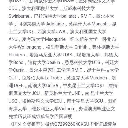
学USYD，新南威尔士大学UNSW，查尔斯达尔文大学
CDU，澳大利亚联邦大学，斯威本科技大学
Swinburne，巴拉瑞特大学ballarat，RMIT，墨尔本大
学，阿德莱德大学 Adelaide，莫纳什大学Monash，昆
士兰大学UQ，西澳大学UWA，澳大利亚国立大学
ANU，麦考瑞大学Macquarie，纽卡斯尔大学，卧龙岗
大学Wollongong，格里菲斯大学 Griffith，弗林德斯大学
Flinders，塔斯马尼亚大学UTAS，堪培拉大学，邦德大
学Bond，迪肯大学Deakin，悉尼科技大学UTS，科廷大
学Curtin，墨尔本皇家理工学院 RMIT，昆士兰科技大学
QUT，拉筹伯大学La Trobe，莫道克大学Murdoch，澳
洲TAFE，南澳大学UniSA，中央昆士兰大学CQU，詹姆
斯库克大学JCU，新英格兰大学UNE，南 昆士兰大学
USQ，埃迪斯科文大学ECU，南十字星大学SCU，阳光
海岸大学，维多利亚大学Victoria，办理澳洲毕业证文
凭学历认证成绩单留学回国证明
《国外文凭推荐》微信Q729926040KSU毕业证成绩单