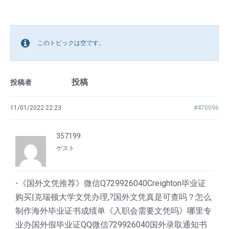
このトピックは空です。
投稿
投稿者
11/01/2022 22:23
#470096
357199
ゲスト
-《国外文凭推荐》微信Q729926040Creighton毕业证
购买|克瑞顿大学文凭办理,?国外文凭真是可查吗？怎么
制作海外毕业证书成绩单《入职会需要文凭吗》哪里专
业办国外假毕业证QQ微信729926040国外录取通知书