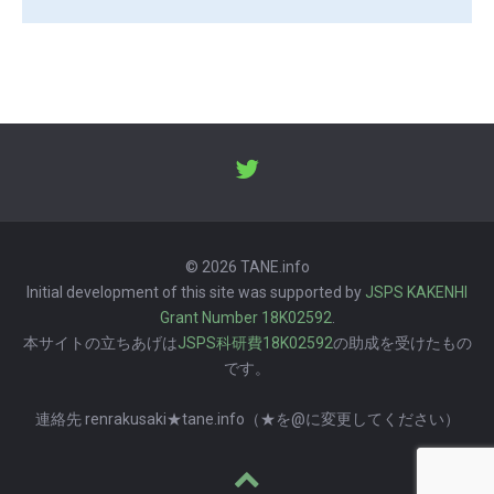
© 2026 TANE.info
Initial development of this site was supported by
JSPS KAKENHI
Grant Number 18K02592
.
本サイトの立ちあげは
JSPS科研費18K02592
の助成を受けたもの
です。
連絡先 renrakusaki★tane.info（★を@に変更してください）