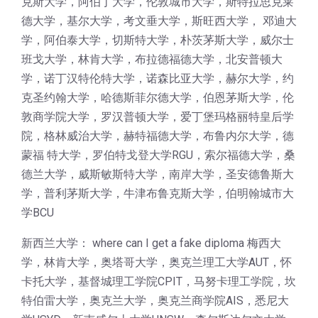
克斯大学，阿伯丁大学，伦敦城市大学，斯特拉思克莱
德大学，基尔大学，考文垂大学，斯旺西大学， 邓迪大
学，阿伯泰大学，切斯特大学，朴茨茅斯大学，威尔士
班戈大学，林肯大学，布拉德福德大学，北安普顿大
学，诺丁汉特伦特大学，诺森比亚大学，赫尔大学，约
克圣约翰大学，哈德斯菲尔德大学，伯恩茅斯大学，伦
敦商学院大学，罗汉普顿大学，爱丁堡玛格丽特皇后学
院，格林威治大学，赫特福德大学，布鲁内尔大学，德
蒙福 特大学，罗伯特戈登大学RGU，索尔福德大学，桑
德兰大学，威斯敏斯特大学，南岸大学，圣安德鲁斯大
学，普利茅斯大学，牛津布鲁克斯大学，伯明翰城市大
学BCU
新西兰大学： where can I get a fake diploma 梅西大
学，林肯大学，奥塔哥大学，奥克兰理工大学AUT，怀
卡托大学，基督城理工学院CPIT，马努卡理工学院，坎
特伯雷大学，奥克兰大学，奥克兰商学院AIS，悉尼大