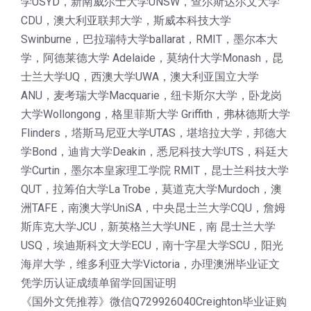
学USYD，新南威尔士大学UNSW，查尔斯达尔文大学
CDU，澳大利亚联邦大学，斯威本科技大学
Swinburne，巴拉瑞特大学ballarat，RMIT，墨尔本大
学，阿德莱德大学 Adelaide，莫纳什大学Monash，昆
士兰大学UQ，西澳大学UWA，澳大利亚国立大学
ANU，麦考瑞大学Macquarie，纽卡斯尔大学，卧龙岗
大学Wollongong，格里菲斯大学 Griffith，弗林德斯大学
Flinders，塔斯马尼亚大学UTAS，堪培拉大学，邦德大
学Bond，迪肯大学Deakin，悉尼科技大学UTS，科廷大
学Curtin，墨尔本皇家理工学院 RMIT，昆士兰科技大学
QUT，拉筹伯大学La Trobe，莫道克大学Murdoch，澳
洲TAFE，南澳大学UniSA，中央昆士兰大学CQU，詹姆
斯库克大学JCU，新英格兰大学UNE，南 昆士兰大学
USQ，埃迪斯科文大学ECU，南十字星大学SCU，阳光
海岸大学，维多利亚大学Victoria，办理澳洲毕业证文
凭学历认证成绩单留学回国证明
《国外文凭推荐》微信Q729926040Creighton毕业证购