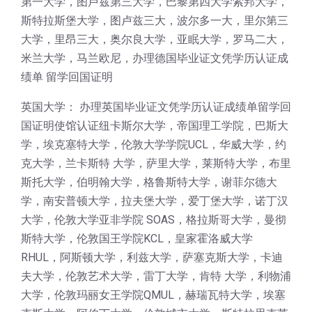
第一大学，图卢兹第三大学，巴黎第四大学索邦大学，
斯特拉斯堡大学，图卢兹三大，波尔多一大，里尔第三
大学，里昂三大，奥尔良大学，亚眠大学，罗马二大，
米兰大学，马兰欧尼，办理德国毕业证文凭学历认证成
绩单 留学回国证明
英国大学： 办理英国毕业证文凭学历认证成绩单留学回
国证明使馆认证纽卡斯尔大学，帝国理工学院，巴斯大
学，埃克塞特大学，伦敦大学学院UCL，华威大学，约
克大学，兰卡斯特 大学，萨里大学，莱斯特大学，布里
斯托大学，伯明翰大学，格鲁斯特大学，谢菲尔德大
学，南安普顿大学，拉夫堡大学，爱丁堡大学，诺丁汉
大学，伦敦大学亚非学院 SOAS，格拉斯哥大学，曼彻
斯特大学，伦敦国王学院KCL，皇家霍洛威大学
RHUL，阿斯顿大学，利兹大学，萨塞克斯大学，卡迪
夫大学，伦敦艺术大学，雷丁大学，肯特 大学，利物浦
大学，伦敦玛丽女王学院QMUL，赫瑞瓦特大学，埃塞