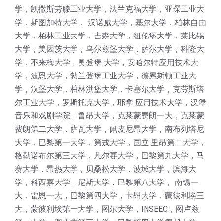
学，凯撒斯劳滕工业大学，法兰克福大学，亚琛工业大
学，斯图加特大学， 汉诺威大学，基尔大学，柏林自由
大学，柏林工业大学，吉森大学，纽伦堡大学，莱比锡
大学，美因茨大学，乌尔兹堡大学，萨尔大学，科隆大
学，不来梅大学，奥登堡 大学，安哈尔特应用技术大
学，波恩大学，勃兰登堡工业大学，德累斯顿工业大
学，汉堡大学，柏林洪堡大学，卡塞尔大学，克劳斯塔
尔工业大学，罗斯托克大学，耶拿 应用技术大学，汉堡
音乐和戏剧学院，鲁昂大学，克莱蒙费朗一大，克莱蒙
费朗第二大学，萨瓦大学，佩皮尼昂大学，南布列塔尼
大学，巴黎第一大学，第戎大学，国立 里昂第二大学，
格勒诺布尔第三大学，凡尔赛大学，巴黎第九大学，马
赛大学，昂热大学，贝桑松大学，波城大学，滨海大
学，科西嘉大学，尼斯大学，巴黎第八大学， 南锡一
大，雷恩一大，巴黎第四大学，卡昂大学，蒙彼利埃三
大，蒙彼利埃第一大学，图尔大学，INSEEC，图卢兹