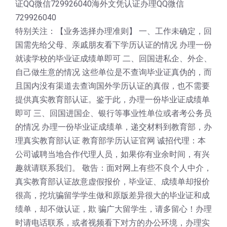
证QQ微信729926040海外文凭认证办理QQ微信
729926040
特别关注：【业务选择办理准则】 一、工作未确定，回
国需先给父母、亲戚朋友看下学历认证的情况 办理一份
就读学校的毕业证成绩单即可 二、回国进私企、外企、
自己做生意的情况 这些单位是不查询毕业证真伪的，而
且国内没有渠道去查询国外学历认证的真假，也不需要
提供真实教育部认证。鉴于此，办理一份毕业证成绩单
即可 三、回国进国企、银行等事业性单位或者考公务员
的情况 办理一份毕业证成绩单，递交材料到教育部，办
理真实教育部认证 教育部学历认证官网 诚招代理：本
公司诚聘当地合作代理人员，如果你有业余时间，有兴
趣就请联系我们。 敬告：面对网上有些不良个人中介，
真实教育部认证故意虚假报价，毕业证、成绩单却报价
很高，挖坑骗留学学生做和原版差异很大的毕业证和成
绩单，却不做认证，欺 骗广大留学生，请多留心！办理
时请电话联系，或者视频看下对方的办公环境，办理实