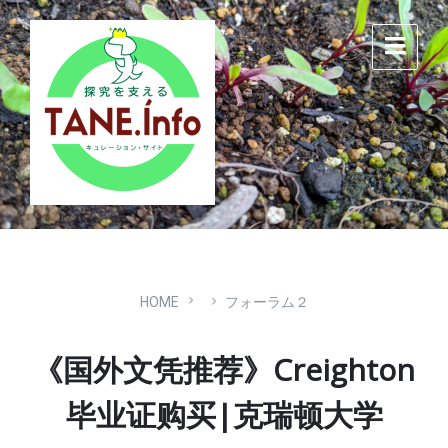
Skip
Skip
Skip
to
to
to
content
main
footer
navigation
HOME
フォーラム２
《国外文凭推荐》Creighton
毕业证购买|克瑞顿大学