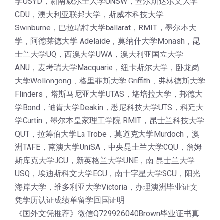
学USYD，新南威尔士大学UNSW，查尔斯达尔文大学
CDU，澳大利亚联邦大学，斯威本科技大学
Swinburne，巴拉瑞特大学ballarat，RMIT，墨尔本大
学，阿德莱德大学 Adelaide，莫纳什大学Monash，昆
士兰大学UQ，西澳大学UWA，澳大利亚国立大学
ANU，麦考瑞大学Macquarie，纽卡斯尔大学，卧龙岗
大学Wollongong，格里菲斯大学 Griffith，弗林德斯大学
Flinders，塔斯马尼亚大学UTAS，堪培拉大学，邦德大
学Bond，迪肯大学Deakin，悉尼科技大学UTS，科廷大
学Curtin，墨尔本皇家理工学院 RMIT，昆士兰科技大学
QUT，拉筹伯大学La Trobe，莫道克大学Murdoch，澳
洲TAFE，南澳大学UniSA，中央昆士兰大学CQU，詹姆
斯库克大学JCU，新英格兰大学UNE，南 昆士兰大学
USQ，埃迪斯科文大学ECU，南十字星大学SCU，阳光
海岸大学，维多利亚大学Victoria，办理澳洲毕业证文
凭学历认证成绩单留学回国证明
《国外文凭推荐》微信Q729926040Brown毕业证书真