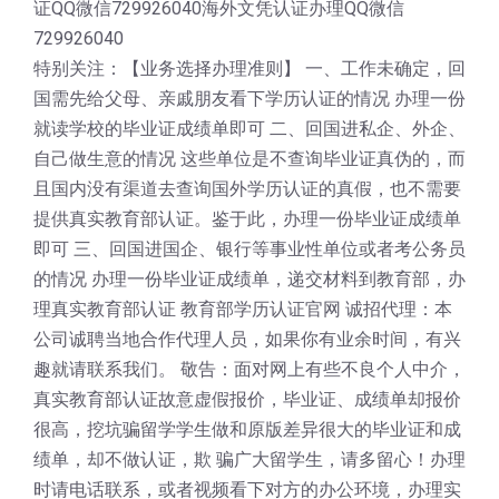
证QQ微信729926040海外文凭认证办理QQ微信
729926040
特别关注：【业务选择办理准则】 一、工作未确定，回
国需先给父母、亲戚朋友看下学历认证的情况 办理一份
就读学校的毕业证成绩单即可 二、回国进私企、外企、
自己做生意的情况 这些单位是不查询毕业证真伪的，而
且国内没有渠道去查询国外学历认证的真假，也不需要
提供真实教育部认证。鉴于此，办理一份毕业证成绩单
即可 三、回国进国企、银行等事业性单位或者考公务员
的情况 办理一份毕业证成绩单，递交材料到教育部，办
理真实教育部认证 教育部学历认证官网 诚招代理：本
公司诚聘当地合作代理人员，如果你有业余时间，有兴
趣就请联系我们。 敬告：面对网上有些不良个人中介，
真实教育部认证故意虚假报价，毕业证、成绩单却报价
很高，挖坑骗留学学生做和原版差异很大的毕业证和成
绩单，却不做认证，欺 骗广大留学生，请多留心！办理
时请电话联系，或者视频看下对方的办公环境，办理实