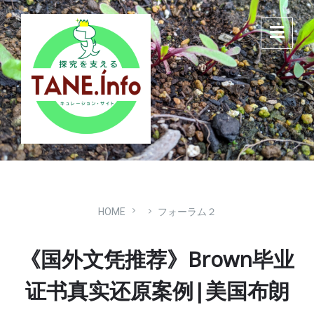
Skip
Skip
Skip
to
to
to
content
main
footer
navigation
HOME
フォーラム２
《国外文凭推荐》Brown毕业
证书真实还原案例|美国布朗