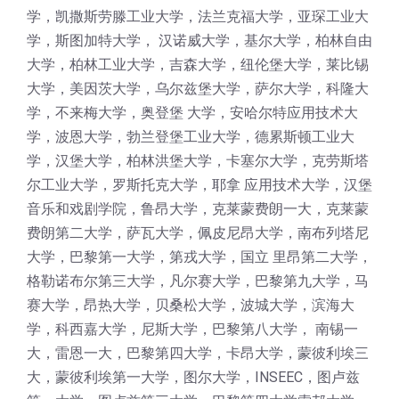
学，凯撒斯劳滕工业大学，法兰克福大学，亚琛工业大
学，斯图加特大学， 汉诺威大学，基尔大学，柏林自由
大学，柏林工业大学，吉森大学，纽伦堡大学，莱比锡
大学，美因茨大学，乌尔兹堡大学，萨尔大学，科隆大
学，不来梅大学，奥登堡 大学，安哈尔特应用技术大
学，波恩大学，勃兰登堡工业大学，德累斯顿工业大
学，汉堡大学，柏林洪堡大学，卡塞尔大学，克劳斯塔
尔工业大学，罗斯托克大学，耶拿 应用技术大学，汉堡
音乐和戏剧学院，鲁昂大学，克莱蒙费朗一大，克莱蒙
费朗第二大学，萨瓦大学，佩皮尼昂大学，南布列塔尼
大学，巴黎第一大学，第戎大学，国立 里昂第二大学，
格勒诺布尔第三大学，凡尔赛大学，巴黎第九大学，马
赛大学，昂热大学，贝桑松大学，波城大学，滨海大
学，科西嘉大学，尼斯大学，巴黎第八大学， 南锡一
大，雷恩一大，巴黎第四大学，卡昂大学，蒙彼利埃三
大，蒙彼利埃第一大学，图尔大学，INSEEC，图卢兹