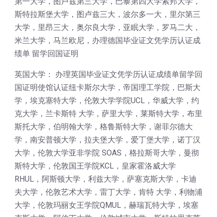
第一大学，图卢兹第三大学，巴黎第四大学索邦大学，
斯特拉斯堡大学，图卢兹三大，波尔多一大，里尔第三
大学，里昂三大，奥尔良大学，亚眠大学，罗马二大，
米兰大学，马兰欧尼，办理德国毕业证文凭学历认证成
绩单 留学回国证明
英国大学： 办理英国毕业证文凭学历认证成绩单留学回
国证明使馆认证纽卡斯尔大学，帝国理工学院，巴斯大
学，埃克塞特大学，伦敦大学学院UCL，华威大学，约
克大学，兰卡斯特 大学，萨里大学，莱斯特大学，布里
斯托大学，伯明翰大学，格鲁斯特大学，谢菲尔德大
学，南安普顿大学，拉夫堡大学，爱丁堡大学，诺丁汉
大学，伦敦大学亚非学院 SOAS，格拉斯哥大学，曼彻
斯特大学，伦敦国王学院KCL，皇家霍洛威大学
RHUL，阿斯顿大学，利兹大学，萨塞克斯大学，卡迪
夫大学，伦敦艺术大学，雷丁大学，肯特 大学，利物浦
大学，伦敦玛丽女王学院QMUL，赫瑞瓦特大学，埃塞