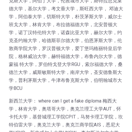
克斯大学，阿伯丁大学，伦敦城市大学，斯特拉思克莱
德大学，基尔大学，考文垂大学，斯旺西大学， 邓迪大
学，阿伯泰大学，切斯特大学，朴茨茅斯大学，威尔士
班戈大学，林肯大学，布拉德福德大学，北安普顿大
学，诺丁汉特伦特大学，诺森比亚大学，赫尔大学，约
克圣约翰大学，哈德斯菲尔德大学，伯恩茅斯大学，伦
敦商学院大学，罗汉普顿大学，爱丁堡玛格丽特皇后学
院，格林威治大学，赫特福德大学，布鲁内尔大学，德
蒙福 特大学，罗伯特戈登大学RGU，索尔福德大学，桑
德兰大学，威斯敏斯特大学，南岸大学，圣安德鲁斯大
学，普利茅斯大学，牛津布鲁克斯大学，伯明翰城市大
学BCU
新西兰大学： where can I get a fake diploma 梅西大
学，林肯大学，奥塔哥大学，奥克兰理工大学AUT，怀
卡托大学，基督城理工学院CPIT，马努卡理工学院，坎
特伯雷大学，奥克兰大学，奥克兰商学院AIS，悉尼大