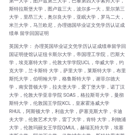
第一大学，图卢兹第三大学，巴黎第四大学索邦大学，
斯特拉斯堡大学，图卢兹三大，波尔多一大，里尔第三
大学，里昂三大，奥尔良大学，亚眠大学，罗马二大，
米兰大学，马兰欧尼，办理德国毕业证文凭学历认证成
绩单 留学回国证明
英国大学： 办理英国毕业证文凭学历认证成绩单留学回
国证明使馆认证纽卡斯尔大学，帝国理工学院，巴斯大
学，埃克塞特大学，伦敦大学学院UCL，华威大学，约
克大学，兰卡斯特 大学，萨里大学，莱斯特大学，布里
斯托大学，伯明翰大学，格鲁斯特大学，谢菲尔德大
学，南安普顿大学，拉夫堡大学，爱丁堡大学，诺丁汉
大学，伦敦大学亚非学院 SOAS，格拉斯哥大学，曼彻
斯特大学，伦敦国王学院KCL，皇家霍洛威大学
RHUL，阿斯顿大学，利兹大学，萨塞克斯大学，卡迪
夫大学，伦敦艺术大学，雷丁大学，肯特 大学，利物浦
大学，伦敦玛丽女王学院QMUL，赫瑞瓦特大学，埃塞