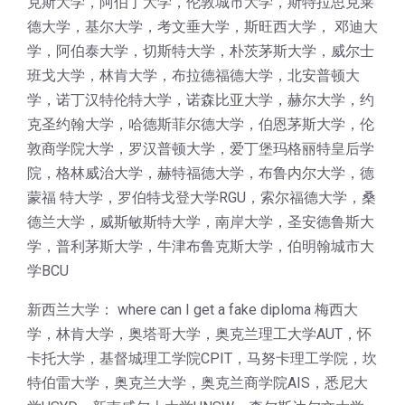
克斯大学，阿伯丁大学，伦敦城市大学，斯特拉思克莱
德大学，基尔大学，考文垂大学，斯旺西大学， 邓迪大
学，阿伯泰大学，切斯特大学，朴茨茅斯大学，威尔士
班戈大学，林肯大学，布拉德福德大学，北安普顿大
学，诺丁汉特伦特大学，诺森比亚大学，赫尔大学，约
克圣约翰大学，哈德斯菲尔德大学，伯恩茅斯大学，伦
敦商学院大学，罗汉普顿大学，爱丁堡玛格丽特皇后学
院，格林威治大学，赫特福德大学，布鲁内尔大学，德
蒙福 特大学，罗伯特戈登大学RGU，索尔福德大学，桑
德兰大学，威斯敏斯特大学，南岸大学，圣安德鲁斯大
学，普利茅斯大学，牛津布鲁克斯大学，伯明翰城市大
学BCU
新西兰大学： where can I get a fake diploma 梅西大
学，林肯大学，奥塔哥大学，奥克兰理工大学AUT，怀
卡托大学，基督城理工学院CPIT，马努卡理工学院，坎
特伯雷大学，奥克兰大学，奥克兰商学院AIS，悉尼大