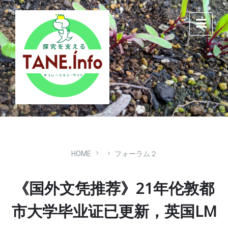
Skip
Skip
Skip
to
to
to
content
main
footer
navigation
HOME
フォーラム２
《国外文凭推荐》21年伦敦都
市大学毕业证已更新，英国LM