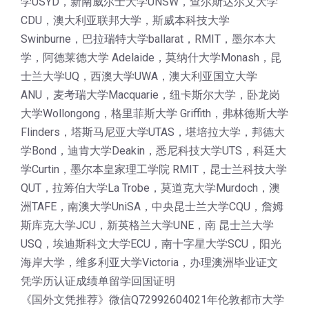
学USYD，新南威尔士大学UNSW，查尔斯达尔文大学
CDU，澳大利亚联邦大学，斯威本科技大学
Swinburne，巴拉瑞特大学ballarat，RMIT，墨尔本大
学，阿德莱德大学 Adelaide，莫纳什大学Monash，昆
士兰大学UQ，西澳大学UWA，澳大利亚国立大学
ANU，麦考瑞大学Macquarie，纽卡斯尔大学，卧龙岗
大学Wollongong，格里菲斯大学 Griffith，弗林德斯大学
Flinders，塔斯马尼亚大学UTAS，堪培拉大学，邦德大
学Bond，迪肯大学Deakin，悉尼科技大学UTS，科廷大
学Curtin，墨尔本皇家理工学院 RMIT，昆士兰科技大学
QUT，拉筹伯大学La Trobe，莫道克大学Murdoch，澳
洲TAFE，南澳大学UniSA，中央昆士兰大学CQU，詹姆
斯库克大学JCU，新英格兰大学UNE，南 昆士兰大学
USQ，埃迪斯科文大学ECU，南十字星大学SCU，阳光
海岸大学，维多利亚大学Victoria，办理澳洲毕业证文
凭学历认证成绩单留学回国证明
《国外文凭推荐》微信Q72992604021年伦敦都市大学