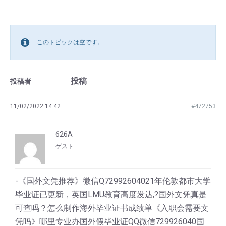
このトピックは空です。
投稿
投稿者
11/02/2022 14:42
#472753
626A
ゲスト
-《国外文凭推荐》微信Q72992604021年伦敦都市大学
毕业证已更新，英国LMU教育高度发达,?国外文凭真是
可查吗？怎么制作海外毕业证书成绩单《入职会需要文
凭吗》哪里专业办国外假毕业证QQ微信729926040国