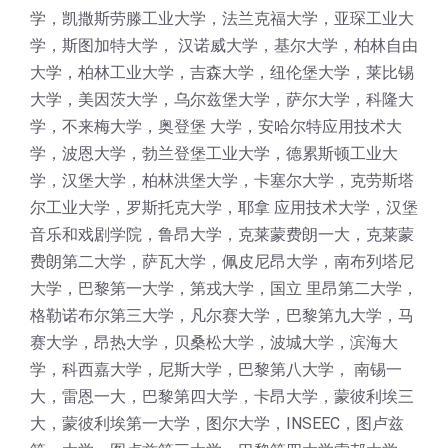
学，凯撒斯劳滕工业大学，法兰克福大学，亚琛工业大
学，斯图加特大学， 汉诺威大学，基尔大学，柏林自由
大学，柏林工业大学，吉森大学，纽伦堡大学，莱比锡
大学，美因茨大学，乌尔兹堡大学，萨尔大学，科隆大
学，不来梅大学，奥登堡 大学，安哈尔特应用技术大
学，波恩大学，勃兰登堡工业大学，德累斯顿工业大
学，汉堡大学，柏林洪堡大学，卡塞尔大学，克劳斯塔
尔工业大学，罗斯托克大学，耶拿 应用技术大学，汉堡
音乐和戏剧学院，鲁昂大学，克莱蒙费朗一大，克莱蒙
费朗第二大学，萨瓦大学，佩皮尼昂大学，南布列塔尼
大学，巴黎第一大学，第戎大学，国立 里昂第二大学，
格勒诺布尔第三大学，凡尔赛大学，巴黎第九大学，马
赛大学，昂热大学，贝桑松大学，波城大学，滨海大
学，科西嘉大学，尼斯大学，巴黎第八大学， 南锡一
大，雷恩一大，巴黎第四大学，卡昂大学，蒙彼利埃三
大，蒙彼利埃第一大学，图尔大学，INSEEC，图卢兹