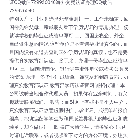
证QQ微信729926040海外文凭认证办理QQ微信
729926040
特别关注：【业务选择办理准则】 一、工作未确定，回
国需先给父母、亲戚朋友看下学历认证的情况 办理一份
就读学校的毕业证成绩单即可 二、回国进私企、外企、
自己做生意的情况 这些单位是不查询毕业证真伪的，而
且国内没有渠道去查询国外学历认证的真假，也不需要
提供真实教育部认证。鉴于此，办理一份毕业证成绩单
即可 三、回国进国企、银行等事业性单位或者考公务员
的情况 办理一份毕业证成绩单，递交材料到教育部，办
理真实教育部认证 教育部学历认证官网 诚招代理：本
公司诚聘当地合作代理人员，如果你有业余时间，有兴
趣就请联系我们。 敬告：面对网上有些不良个人中介，
真实教育部认证故意虚假报价，毕业证、成绩单却报价
很高，挖坑骗留学学生做和原版差异很大的毕业证和成
绩单，却不做认证，欺 骗广大留学生，请多留心！办理
时请电话联系，或者视频看下对方的办公环境，办理实