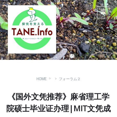
Skip
Skip
Skip
to
to
to
content
main
footer
navigation
HOME
フォーラム２
《国外文凭推荐》麻省理工学
院硕士毕业证办理|MIT文凭成