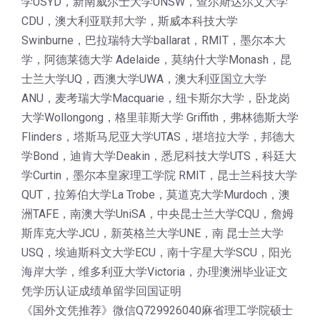
学USYD，新南威尔士大学UNSW，查尔斯达尔文大学
CDU，澳大利亚联邦大学，斯威本科技大学
Swinburne，巴拉瑞特大学ballarat，RMIT，墨尔本大
学，阿德莱德大学 Adelaide，莫纳什大学Monash，昆
士兰大学UQ，西澳大学UWA，澳大利亚国立大学
ANU，麦考瑞大学Macquarie，纽卡斯尔大学，卧龙岗
大学Wollongong，格里菲斯大学 Griffith，弗林德斯大学
Flinders，塔斯马尼亚大学UTAS，堪培拉大学，邦德大
学Bond，迪肯大学Deakin，悉尼科技大学UTS，科廷大
学Curtin，墨尔本皇家理工学院 RMIT，昆士兰科技大学
QUT，拉筹伯大学La Trobe，莫道克大学Murdoch，澳
洲TAFE，南澳大学UniSA，中央昆士兰大学CQU，詹姆
斯库克大学JCU，新英格兰大学UNE，南 昆士兰大学
USQ，埃迪斯科文大学ECU，南十字星大学SCU，阳光
海岸大学，维多利亚大学Victoria，办理澳洲毕业证文
凭学历认证成绩单留学回国证明
《国外文凭推荐》微信Q729926040麻省理工学院硕士