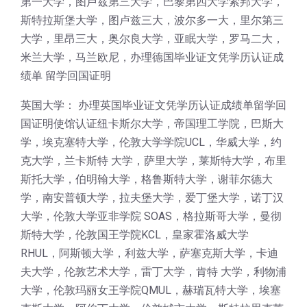
第一大学，图卢兹第三大学，巴黎第四大学索邦大学，
斯特拉斯堡大学，图卢兹三大，波尔多一大，里尔第三
大学，里昂三大，奥尔良大学，亚眠大学，罗马二大，
米兰大学，马兰欧尼，办理德国毕业证文凭学历认证成
绩单 留学回国证明
英国大学： 办理英国毕业证文凭学历认证成绩单留学回
国证明使馆认证纽卡斯尔大学，帝国理工学院，巴斯大
学，埃克塞特大学，伦敦大学学院UCL，华威大学，约
克大学，兰卡斯特 大学，萨里大学，莱斯特大学，布里
斯托大学，伯明翰大学，格鲁斯特大学，谢菲尔德大
学，南安普顿大学，拉夫堡大学，爱丁堡大学，诺丁汉
大学，伦敦大学亚非学院 SOAS，格拉斯哥大学，曼彻
斯特大学，伦敦国王学院KCL，皇家霍洛威大学
RHUL，阿斯顿大学，利兹大学，萨塞克斯大学，卡迪
夫大学，伦敦艺术大学，雷丁大学，肯特 大学，利物浦
大学，伦敦玛丽女王学院QMUL，赫瑞瓦特大学，埃塞