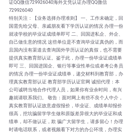
证QQ微信729926040海外文凭认证办理QQ微信
729926040
特别关注：【业务选择办理准则】 一、工作未确定，回
国需先给父母、亲戚朋友看下学历认证的情况 办理一份
就读学校的毕业证成绩单即可 二、回国进私企、外企、
自己做生意的情况 这些单位是不查询毕业证真伪的，而
且国内没有渠道去查询国外学历认证的真假，也不需要
提供真实教育部认证。鉴于此，办理一份毕业证成绩单
即可 三、回国进国企、银行等事业性单位或者考公务员
的情况 办理一份毕业证成绩单，递交材料到教育部，办
理真实教育部认证 教育部学历认证官网 诚招代理：本
公司诚聘当地合作代理人员，如果你有业余时间，有兴
趣就请联系我们。 敬告：面对网上有些不良个人中介，
真实教育部认证故意虚假报价，毕业证、成绩单却报价
很高，挖坑骗留学学生做和原版差异很大的毕业证和成
绩单，却不做认证，欺 骗广大留学生，请多留心！办理
时请电话联系，或者视频看下对方的办公环境，办理实