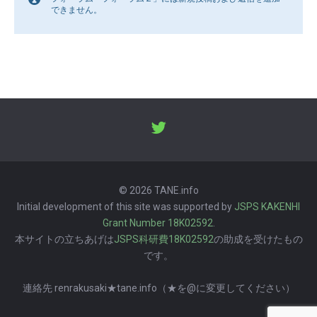
できません。
© 2026 TANE.info
Initial development of this site was supported by
JSPS KAKENHI
Grant Number 18K02592
.
本サイトの立ちあげは
JSPS科研費18K02592
の助成を受けたもの
です。
連絡先 renrakusaki★tane.info（★を@に変更してください）