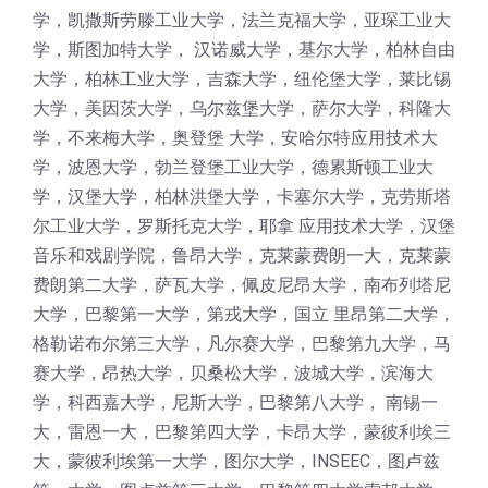
学，凯撒斯劳滕工业大学，法兰克福大学，亚琛工业大
学，斯图加特大学， 汉诺威大学，基尔大学，柏林自由
大学，柏林工业大学，吉森大学，纽伦堡大学，莱比锡
大学，美因茨大学，乌尔兹堡大学，萨尔大学，科隆大
学，不来梅大学，奥登堡 大学，安哈尔特应用技术大
学，波恩大学，勃兰登堡工业大学，德累斯顿工业大
学，汉堡大学，柏林洪堡大学，卡塞尔大学，克劳斯塔
尔工业大学，罗斯托克大学，耶拿 应用技术大学，汉堡
音乐和戏剧学院，鲁昂大学，克莱蒙费朗一大，克莱蒙
费朗第二大学，萨瓦大学，佩皮尼昂大学，南布列塔尼
大学，巴黎第一大学，第戎大学，国立 里昂第二大学，
格勒诺布尔第三大学，凡尔赛大学，巴黎第九大学，马
赛大学，昂热大学，贝桑松大学，波城大学，滨海大
学，科西嘉大学，尼斯大学，巴黎第八大学， 南锡一
大，雷恩一大，巴黎第四大学，卡昂大学，蒙彼利埃三
大，蒙彼利埃第一大学，图尔大学，INSEEC，图卢兹