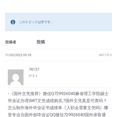
このトピックは空です。
投稿
投稿者
11/02/2022 05:33
#471313
74137
ゲスト
-《国外文凭推荐》微信Q729926040麻省理工学院硕士
毕业证办理|MIT文凭成绩购买,?国外文凭真是可查吗？
怎么制作海外毕业证书成绩单《入职会需要文凭吗》哪
里专业办国外假毕业证QQ微信729926040国外录取通