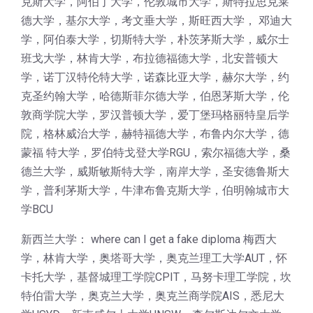
克斯大学，阿伯丁大学，伦敦城市大学，斯特拉思克莱
德大学，基尔大学，考文垂大学，斯旺西大学， 邓迪大
学，阿伯泰大学，切斯特大学，朴茨茅斯大学，威尔士
班戈大学，林肯大学，布拉德福德大学，北安普顿大
学，诺丁汉特伦特大学，诺森比亚大学，赫尔大学，约
克圣约翰大学，哈德斯菲尔德大学，伯恩茅斯大学，伦
敦商学院大学，罗汉普顿大学，爱丁堡玛格丽特皇后学
院，格林威治大学，赫特福德大学，布鲁内尔大学，德
蒙福 特大学，罗伯特戈登大学RGU，索尔福德大学，桑
德兰大学，威斯敏斯特大学，南岸大学，圣安德鲁斯大
学，普利茅斯大学，牛津布鲁克斯大学，伯明翰城市大
学BCU
新西兰大学： where can I get a fake diploma 梅西大
学，林肯大学，奥塔哥大学，奥克兰理工大学AUT，怀
卡托大学，基督城理工学院CPIT，马努卡理工学院，坎
特伯雷大学，奥克兰大学，奥克兰商学院AIS，悉尼大