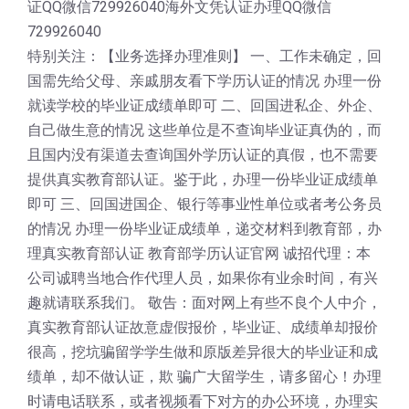
证QQ微信729926040海外文凭认证办理QQ微信
729926040
特别关注：【业务选择办理准则】 一、工作未确定，回
国需先给父母、亲戚朋友看下学历认证的情况 办理一份
就读学校的毕业证成绩单即可 二、回国进私企、外企、
自己做生意的情况 这些单位是不查询毕业证真伪的，而
且国内没有渠道去查询国外学历认证的真假，也不需要
提供真实教育部认证。鉴于此，办理一份毕业证成绩单
即可 三、回国进国企、银行等事业性单位或者考公务员
的情况 办理一份毕业证成绩单，递交材料到教育部，办
理真实教育部认证 教育部学历认证官网 诚招代理：本
公司诚聘当地合作代理人员，如果你有业余时间，有兴
趣就请联系我们。 敬告：面对网上有些不良个人中介，
真实教育部认证故意虚假报价，毕业证、成绩单却报价
很高，挖坑骗留学学生做和原版差异很大的毕业证和成
绩单，却不做认证，欺 骗广大留学生，请多留心！办理
时请电话联系，或者视频看下对方的办公环境，办理实