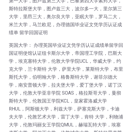
第一大学，图卢兹第三大学，巴黎第四大学索邦大学，
斯特拉斯堡大学，图卢兹三大，波尔多一大，里尔第三
大学，里昂三大，奥尔良大学，亚眠大学，罗马二大，
米兰大学，马兰欧尼，办理德国毕业证文凭学历认证成
绩单 留学回国证明
英国大学： 办理英国毕业证文凭学历认证成绩单留学回
国证明使馆认证纽卡斯尔大学，帝国理工学院，巴斯大
学，埃克塞特大学，伦敦大学学院UCL，华威大学，约
克大学，兰卡斯特 大学，萨里大学，莱斯特大学，布里
斯托大学，伯明翰大学，格鲁斯特大学，谢菲尔德大
学，南安普顿大学，拉夫堡大学，爱丁堡大学，诺丁汉
大学，伦敦大学亚非学院 SOAS，格拉斯哥大学，曼彻
斯特大学，伦敦国王学院KCL，皇家霍洛威大学
RHUL，阿斯顿大学，利兹大学，萨塞克斯大学，卡迪
夫大学，伦敦艺术大学，雷丁大学，肯特 大学，利物浦
大学，伦敦玛丽女王学院QMUL，赫瑞瓦特大学，埃塞