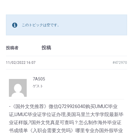
このトピックは空です。
投稿
投稿者
11/02/2022 16:07
#472970
7A505
ゲスト
-《国外文凭推荐》微信Q729926040购买UMUC毕业
证,UMUC毕业证学位证办理,美国马里兰大学学院最新毕
业证样版,?国外文凭真是可查吗？怎么制作海外毕业证
书成绩单《入职会需要文凭吗》哪里专业办国外假毕业