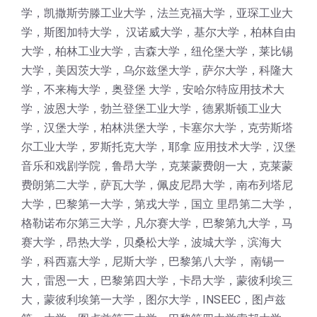
学，凯撒斯劳滕工业大学，法兰克福大学，亚琛工业大
学，斯图加特大学， 汉诺威大学，基尔大学，柏林自由
大学，柏林工业大学，吉森大学，纽伦堡大学，莱比锡
大学，美因茨大学，乌尔兹堡大学，萨尔大学，科隆大
学，不来梅大学，奥登堡 大学，安哈尔特应用技术大
学，波恩大学，勃兰登堡工业大学，德累斯顿工业大
学，汉堡大学，柏林洪堡大学，卡塞尔大学，克劳斯塔
尔工业大学，罗斯托克大学，耶拿 应用技术大学，汉堡
音乐和戏剧学院，鲁昂大学，克莱蒙费朗一大，克莱蒙
费朗第二大学，萨瓦大学，佩皮尼昂大学，南布列塔尼
大学，巴黎第一大学，第戎大学，国立 里昂第二大学，
格勒诺布尔第三大学，凡尔赛大学，巴黎第九大学，马
赛大学，昂热大学，贝桑松大学，波城大学，滨海大
学，科西嘉大学，尼斯大学，巴黎第八大学， 南锡一
大，雷恩一大，巴黎第四大学，卡昂大学，蒙彼利埃三
大，蒙彼利埃第一大学，图尔大学，INSEEC，图卢兹