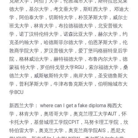
克斯大学，阿伯丁大学，伦敦城市大学，斯特拉思克莱
德大学，基尔大学，考文垂大学，斯旺西大学， 邓迪大
学，阿伯泰大学，切斯特大学，朴茨茅斯大学，威尔士
班戈大学，林肯大学，布拉德福德大学，北安普顿大
学，诺丁汉特伦特大学，诺森比亚大学，赫尔大学，约
克圣约翰大学，哈德斯菲尔德大学，伯恩茅斯大学，伦
敦商学院大学，罗汉普顿大学，爱丁堡玛格丽特皇后学
院，格林威治大学，赫特福德大学，布鲁内尔大学，德
蒙福 特大学，罗伯特戈登大学RGU，索尔福德大学，桑
德兰大学，威斯敏斯特大学，南岸大学，圣安德鲁斯大
学，普利茅斯大学，牛津布鲁克斯大学，伯明翰城市大
学BCU
新西兰大学： where can I get a fake diploma 梅西大
学，林肯大学，奥塔哥大学，奥克兰理工大学AUT，怀
卡托大学，基督城理工学院CPIT，马努卡理工学院，坎
特伯雷大学，奥克兰大学，奥克兰商学院AIS，悉尼大