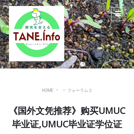
Skip
Skip
Skip
to
to
to
content
main
footer
navigation
HOME
フォーラム２
《国外文凭推荐》购买UMUC
毕业证,UMUC毕业证学位证