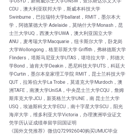
学USYD，新南威尔士大学UNSW，查尔斯达尔文大学
CDU，澳大利亚联邦大学，斯威本科技大学
Swinburne，巴拉瑞特大学ballarat，RMIT，墨尔本大
学，阿德莱德大学 Adelaide，莫纳什大学Monash，昆
士兰大学UQ，西澳大学UWA，澳大利亚国立大学
ANU，麦考瑞大学Macquarie，纽卡斯尔大学，卧龙岗
大学Wollongong，格里菲斯大学 Griffith，弗林德斯大学
Flinders，塔斯马尼亚大学UTAS，堪培拉大学，邦德大
学Bond，迪肯大学Deakin，悉尼科技大学UTS，科廷大
学Curtin，墨尔本皇家理工学院 RMIT，昆士兰科技大学
QUT，拉筹伯大学La Trobe，莫道克大学Murdoch，澳
洲TAFE，南澳大学UniSA，中央昆士兰大学CQU，詹姆
斯库克大学JCU，新英格兰大学UNE，南 昆士兰大学
USQ，埃迪斯科文大学ECU，南十字星大学SCU，阳光
海岸大学，维多利亚大学Victoria，办理澳洲毕业证文
凭学历认证成绩单留学回国证明
《国外文凭推荐》微信Q729926040购买UMUC毕业