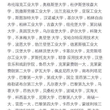
布伦瑞克工业大学，奥格斯堡大学，杜伊斯堡埃森大
学，凯撒斯劳滕工业大学，法兰克福大学，亚琛工业大
学，斯图加特大学， 汉诺威大学，基尔大学，柏林自由
大学，柏林工业大学，吉森大学，纽伦堡大学，莱比锡
大学，美因茨大学，乌尔兹堡大学，萨尔大学，科隆大
学，不来梅大学，奥登堡 大学，安哈尔特应用技术大
学，波恩大学，勃兰登堡工业大学，德累斯顿工业大
学，汉堡大学，柏林洪堡大学，卡塞尔大学，克劳斯塔
尔工业大学，罗斯托克大学，耶拿 应用技术大学，汉堡
音乐和戏剧学院，鲁昂大学，克莱蒙费朗一大，克莱蒙
费朗第二大学，萨瓦大学，佩皮尼昂大学，南布列塔尼
大学，巴黎第一大学，第戎大学，国立 里昂第二大学，
格勒诺布尔第三大学，凡尔赛大学，巴黎第九大学，马
赛大学，昂热大学，贝桑松大学，波城大学，滨海大
学，科西嘉大学，尼斯大学，巴黎第八大学， 南锡一
大，雷恩一大，巴黎第四大学，卡昂大学，蒙彼利埃三