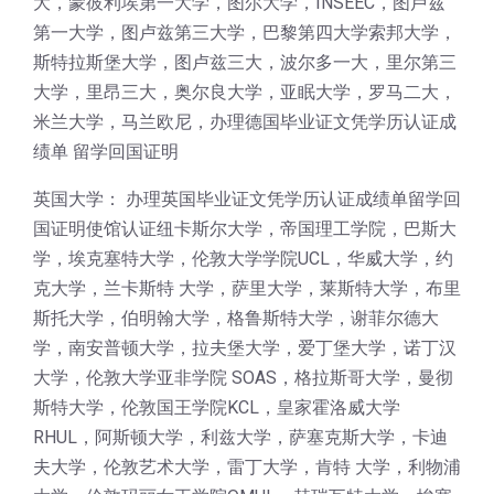
大，蒙彼利埃第一大学，图尔大学，INSEEC，图卢兹
第一大学，图卢兹第三大学，巴黎第四大学索邦大学，
斯特拉斯堡大学，图卢兹三大，波尔多一大，里尔第三
大学，里昂三大，奥尔良大学，亚眠大学，罗马二大，
米兰大学，马兰欧尼，办理德国毕业证文凭学历认证成
绩单 留学回国证明
英国大学： 办理英国毕业证文凭学历认证成绩单留学回
国证明使馆认证纽卡斯尔大学，帝国理工学院，巴斯大
学，埃克塞特大学，伦敦大学学院UCL，华威大学，约
克大学，兰卡斯特 大学，萨里大学，莱斯特大学，布里
斯托大学，伯明翰大学，格鲁斯特大学，谢菲尔德大
学，南安普顿大学，拉夫堡大学，爱丁堡大学，诺丁汉
大学，伦敦大学亚非学院 SOAS，格拉斯哥大学，曼彻
斯特大学，伦敦国王学院KCL，皇家霍洛威大学
RHUL，阿斯顿大学，利兹大学，萨塞克斯大学，卡迪
夫大学，伦敦艺术大学，雷丁大学，肯特 大学，利物浦