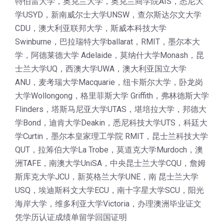
特伯雷大学，奥克兰大学，奥克兰商学院AIS，悉尼大
学USYD，新南威尔士大学UNSW，查尔斯达尔文大学
CDU，澳大利亚联邦大学，斯威本科技大学
Swinburne，巴拉瑞特大学ballarat，RMIT，墨尔本大
学，阿德莱德大学 Adelaide，莫纳什大学Monash，昆
士兰大学UQ，西澳大学UWA，澳大利亚国立大学
ANU，麦考瑞大学Macquarie，纽卡斯尔大学，卧龙岗
大学Wollongong，格里菲斯大学 Griffith，弗林德斯大学
Flinders，塔斯马尼亚大学UTAS，堪培拉大学，邦德大
学Bond，迪肯大学Deakin，悉尼科技大学UTS，科廷大
学Curtin，墨尔本皇家理工学院 RMIT，昆士兰科技大学
QUT，拉筹伯大学La Trobe，莫道克大学Murdoch，澳
洲TAFE，南澳大学UniSA，中央昆士兰大学CQU，詹姆
斯库克大学JCU，新英格兰大学UNE，南 昆士兰大学
USQ，埃迪斯科文大学ECU，南十字星大学SCU，阳光
海岸大学，维多利亚大学Victoria，办理澳洲毕业证文
凭学历认证成绩单留学回国证明