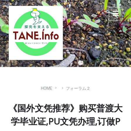
Skip
Skip
Skip
to
to
to
content
main
footer
navigation
HOME
フォーラム２
《国外文凭推荐》购买普渡大
学毕业证,PU文凭办理,订做P