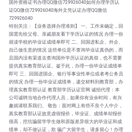
国外资格证书办理QQ微信729926040如何办理学历认
证QQ微信729926040海外文凭认证办理QQ微信
729926040
特别关注：【业务选择办理准则】 一、工作未确定，回
国需先给父母、亲戚朋友看下学历认证的情况 办理一份
就读学校的毕业证成绩单即可 二、回国进私企、外企、
自己做生意的情况 这些单位是不查询毕业证真伪的，而
且国内没有渠道去查询国外学历认证的真假，也不需要
提供真实教育部认证。鉴于此，办理一份毕业证成绩单
即可 三、回国进国企、银行等事业性单位或者考公务员
的情况 办理一份毕业证成绩单，递交材料到教育部，办
理真实教育部认证 教育部学历认证官网 诚招代理：本
公司诚聘当地合作代理人员，如果你有业余时间，有兴
趣就请联系我们。 敬告：面对网上有些不良个人中介，
真实教育部认证故意虚假报价，毕业证、成绩单却报价
很高，挖坑骗留学学生做和原版差异很大的毕业证和成
绩单，却不做认证，欺 骗广大留学生，请多留心！办理