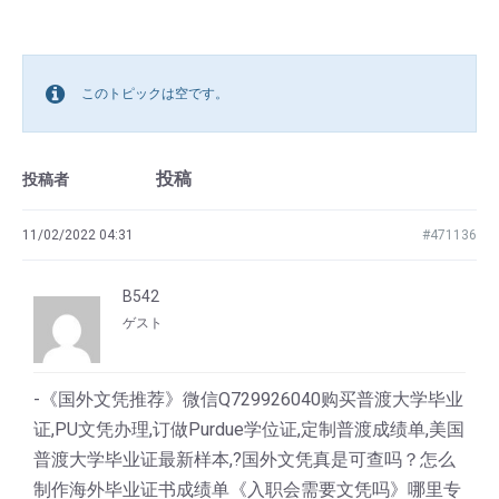
このトピックは空です。
投稿
投稿者
11/02/2022 04:31
#471136
B542
ゲスト
-《国外文凭推荐》微信Q729926040购买普渡大学毕业
证,PU文凭办理,订做Purdue学位证,定制普渡成绩单,美国
普渡大学毕业证最新样本,?国外文凭真是可查吗？怎么
制作海外毕业证书成绩单《入职会需要文凭吗》哪里专