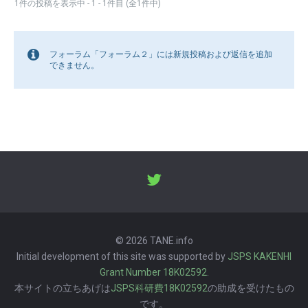
1件の投稿を表示中 - 1 - 1件目 (全1件中)
フォーラム「フォーラム２」には新規投稿および返信を追加
できません。
© 2026 TANE.info
Initial development of this site was supported by
JSPS KAKENHI
Grant Number 18K02592
.
本サイトの立ちあげは
JSPS科研費18K02592
の助成を受けたもの
です。