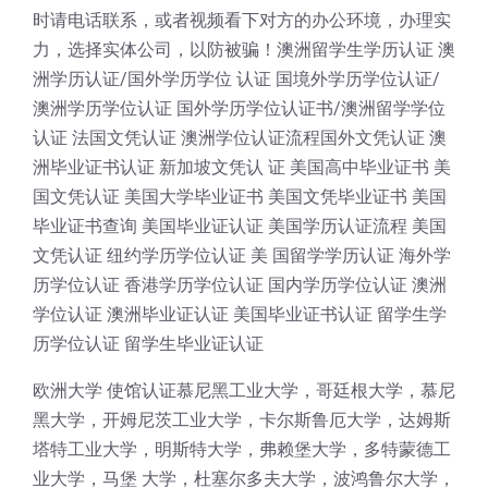
时请电话联系，或者视频看下对方的办公环境，办理实
力，选择实体公司，以防被骗！澳洲留学生学历认证 澳
洲学历认证/国外学历学位 认证 国境外学历学位认证/
澳洲学历学位认证 国外学历学位认证书/澳洲留学学位
认证 法国文凭认证 澳洲学位认证流程国外文凭认证 澳
洲毕业证书认证 新加坡文凭认 证 美国高中毕业证书 美
国文凭认证 美国大学毕业证书 美国文凭毕业证书 美国
毕业证书查询 美国毕业证认证 美国学历认证流程 美国
文凭认证 纽约学历学位认证 美 国留学学历认证 海外学
历学位认证 香港学历学位认证 国内学历学位认证 澳洲
学位认证 澳洲毕业证认证 美国毕业证书认证 留学生学
历学位认证 留学生毕业证认证
欧洲大学 使馆认证慕尼黑工业大学，哥廷根大学，慕尼
黑大学，开姆尼茨工业大学，卡尔斯鲁厄大学，达姆斯
塔特工业大学，明斯特大学，弗赖堡大学，多特蒙德工
业大学，马堡 大学，杜塞尔多夫大学，波鸿鲁尔大学，