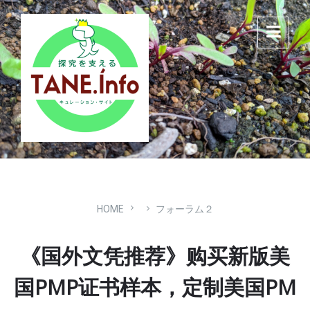
Skip
Skip
Skip
to
to
to
content
main
footer
navigation
HOME
フォーラム２
《国外文凭推荐》购买新版美
国PMP证书样本，定制美国PM