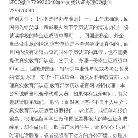
证QQ微信729926040海外文凭认证办理QQ微信
729926040
特别关注：【业务选择办理准则】 一、工作未确定，回
国需先给父母、亲戚朋友看下学历认证的情况 办理一份
就读学校的毕业证成绩单即可 二、回国进私企、外企、
自己做生意的情况 这些单位是不查询毕业证真伪的，而
且国内没有渠道去查询国外学历认证的真假，也不需要
提供真实教育部认证。鉴于此，办理一份毕业证成绩单
即可 三、回国进国企、银行等事业性单位或者考公务员
的情况 办理一份毕业证成绩单，递交材料到教育部，办
理真实教育部认证 教育部学历认证官网 诚招代理：本
公司诚聘当地合作代理人员，如果你有业余时间，有兴
趣就请联系我们。 敬告：面对网上有些不良个人中介，
真实教育部认证故意虚假报价，毕业证、成绩单却报价
很高，挖坑骗留学学生做和原版差异很大的毕业证和成
绩单，却不做认证，欺 骗广大留学生，请多留心！办理
时请电话联系，或者视频看下对方的办公环境，办理实