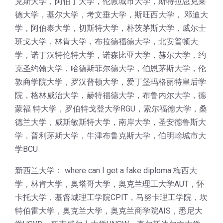
克斯大学，阿伯丁大学，伦敦城市大学，斯特拉思克莱
德大学，基尔大学，考文垂大学，斯旺西大学， 邓迪大
学，阿伯泰大学，切斯特大学，朴茨茅斯大学，威尔士
班戈大学，林肯大学，布拉德福德大学，北安普顿大
学，诺丁汉特伦特大学，诺森比亚大学，赫尔大学，约
克圣约翰大学，哈德斯菲尔德大学，伯恩茅斯大学，伦
敦商学院大学，罗汉普顿大学，爱丁堡玛格丽特皇后学
院，格林威治大学，赫特福德大学，布鲁内尔大学，德
蒙福 特大学，罗伯特戈登大学RGU，索尔福德大学，桑
德兰大学，威斯敏斯特大学，南岸大学，圣安德鲁斯大
学，普利茅斯大学，牛津布鲁克斯大学，伯明翰城市大
学BCU
新西兰大学： where can I get a fake diploma 梅西大
学，林肯大学，奥塔哥大学，奥克兰理工大学AUT，怀
卡托大学，基督城理工学院CPIT，马努卡理工学院，坎
特伯雷大学，奥克兰大学，奥克兰商学院AIS，悉尼大