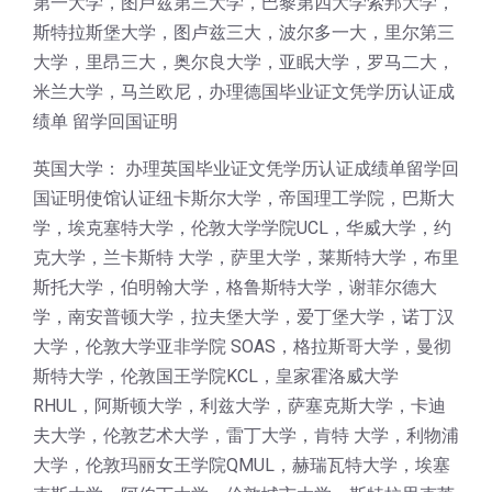
第一大学，图卢兹第三大学，巴黎第四大学索邦大学，
斯特拉斯堡大学，图卢兹三大，波尔多一大，里尔第三
大学，里昂三大，奥尔良大学，亚眠大学，罗马二大，
米兰大学，马兰欧尼，办理德国毕业证文凭学历认证成
绩单 留学回国证明
英国大学： 办理英国毕业证文凭学历认证成绩单留学回
国证明使馆认证纽卡斯尔大学，帝国理工学院，巴斯大
学，埃克塞特大学，伦敦大学学院UCL，华威大学，约
克大学，兰卡斯特 大学，萨里大学，莱斯特大学，布里
斯托大学，伯明翰大学，格鲁斯特大学，谢菲尔德大
学，南安普顿大学，拉夫堡大学，爱丁堡大学，诺丁汉
大学，伦敦大学亚非学院 SOAS，格拉斯哥大学，曼彻
斯特大学，伦敦国王学院KCL，皇家霍洛威大学
RHUL，阿斯顿大学，利兹大学，萨塞克斯大学，卡迪
夫大学，伦敦艺术大学，雷丁大学，肯特 大学，利物浦
大学，伦敦玛丽女王学院QMUL，赫瑞瓦特大学，埃塞