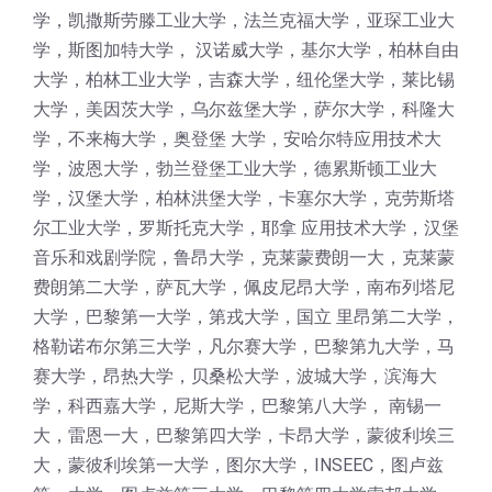
学，凯撒斯劳滕工业大学，法兰克福大学，亚琛工业大
学，斯图加特大学， 汉诺威大学，基尔大学，柏林自由
大学，柏林工业大学，吉森大学，纽伦堡大学，莱比锡
大学，美因茨大学，乌尔兹堡大学，萨尔大学，科隆大
学，不来梅大学，奥登堡 大学，安哈尔特应用技术大
学，波恩大学，勃兰登堡工业大学，德累斯顿工业大
学，汉堡大学，柏林洪堡大学，卡塞尔大学，克劳斯塔
尔工业大学，罗斯托克大学，耶拿 应用技术大学，汉堡
音乐和戏剧学院，鲁昂大学，克莱蒙费朗一大，克莱蒙
费朗第二大学，萨瓦大学，佩皮尼昂大学，南布列塔尼
大学，巴黎第一大学，第戎大学，国立 里昂第二大学，
格勒诺布尔第三大学，凡尔赛大学，巴黎第九大学，马
赛大学，昂热大学，贝桑松大学，波城大学，滨海大
学，科西嘉大学，尼斯大学，巴黎第八大学， 南锡一
大，雷恩一大，巴黎第四大学，卡昂大学，蒙彼利埃三
大，蒙彼利埃第一大学，图尔大学，INSEEC，图卢兹