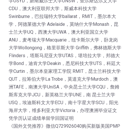
学USYD，新南威尔士大学UNSW，查尔斯达尔文大学
CDU，澳大利亚联邦大学，斯威本科技大学
Swinburne，巴拉瑞特大学ballarat，RMIT，墨尔本大
学，阿德莱德大学 Adelaide，莫纳什大学Monash，昆
士兰大学UQ，西澳大学UWA，澳大利亚国立大学
ANU，麦考瑞大学Macquarie，纽卡斯尔大学，卧龙岗
大学Wollongong，格里菲斯大学 Griffith，弗林德斯大学
Flinders，塔斯马尼亚大学UTAS，堪培拉大学，邦德大
学Bond，迪肯大学Deakin，悉尼科技大学UTS，科廷大
学Curtin，墨尔本皇家理工学院 RMIT，昆士兰科技大学
QUT，拉筹伯大学La Trobe，莫道克大学Murdoch，澳
洲TAFE，南澳大学UniSA，中央昆士兰大学CQU，詹姆
斯库克大学JCU，新英格兰大学UNE，南 昆士兰大学
USQ，埃迪斯科文大学ECU，南十字星大学SCU，阳光
海岸大学，维多利亚大学Victoria，办理澳洲毕业证文
凭学历认证成绩单留学回国证明
《国外文凭推荐》微信Q729926040购买新版美国PMP