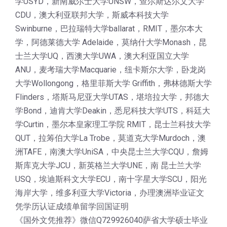
学USYD，新南威尔士大学UNSW，查尔斯达尔文大学
CDU，澳大利亚联邦大学，斯威本科技大学
Swinburne，巴拉瑞特大学ballarat，RMIT，墨尔本大
学，阿德莱德大学 Adelaide，莫纳什大学Monash，昆
士兰大学UQ，西澳大学UWA，澳大利亚国立大学
ANU，麦考瑞大学Macquarie，纽卡斯尔大学，卧龙岗
大学Wollongong，格里菲斯大学 Griffith，弗林德斯大学
Flinders，塔斯马尼亚大学UTAS，堪培拉大学，邦德大
学Bond，迪肯大学Deakin，悉尼科技大学UTS，科廷大
学Curtin，墨尔本皇家理工学院 RMIT，昆士兰科技大学
QUT，拉筹伯大学La Trobe，莫道克大学Murdoch，澳
洲TAFE，南澳大学UniSA，中央昆士兰大学CQU，詹姆
斯库克大学JCU，新英格兰大学UNE，南 昆士兰大学
USQ，埃迪斯科文大学ECU，南十字星大学SCU，阳光
海岸大学，维多利亚大学Victoria，办理澳洲毕业证文
凭学历认证成绩单留学回国证明
《国外文凭推荐》微信Q729926040萨省大学硕士毕业