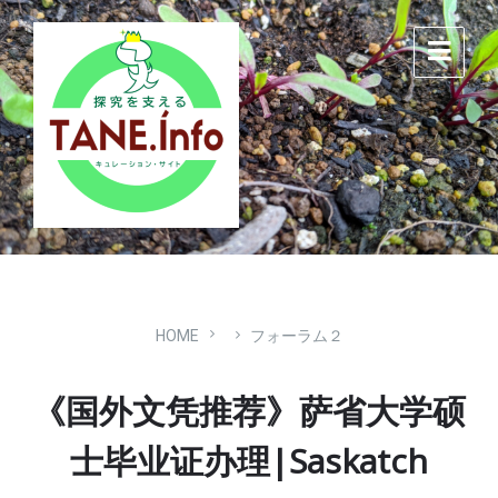
Skip
Skip
Skip
to
to
to
content
main
footer
navigation
HOME
フォーラム２
《国外文凭推荐》萨省大学硕
士毕业证办理|Saskatch