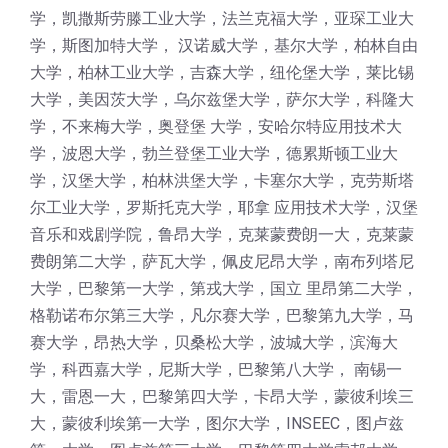
学，凯撒斯劳滕工业大学，法兰克福大学，亚琛工业大
学，斯图加特大学， 汉诺威大学，基尔大学，柏林自由
大学，柏林工业大学，吉森大学，纽伦堡大学，莱比锡
大学，美因茨大学，乌尔兹堡大学，萨尔大学，科隆大
学，不来梅大学，奥登堡 大学，安哈尔特应用技术大
学，波恩大学，勃兰登堡工业大学，德累斯顿工业大
学，汉堡大学，柏林洪堡大学，卡塞尔大学，克劳斯塔
尔工业大学，罗斯托克大学，耶拿 应用技术大学，汉堡
音乐和戏剧学院，鲁昂大学，克莱蒙费朗一大，克莱蒙
费朗第二大学，萨瓦大学，佩皮尼昂大学，南布列塔尼
大学，巴黎第一大学，第戎大学，国立 里昂第二大学，
格勒诺布尔第三大学，凡尔赛大学，巴黎第九大学，马
赛大学，昂热大学，贝桑松大学，波城大学，滨海大
学，科西嘉大学，尼斯大学，巴黎第八大学， 南锡一
大，雷恩一大，巴黎第四大学，卡昂大学，蒙彼利埃三
大，蒙彼利埃第一大学，图尔大学，INSEEC，图卢兹