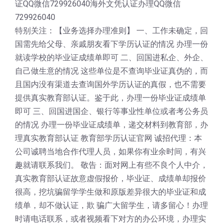
证QQ微信729926040海外文凭认证办理QQ微信
729926040
特别关注：【业务选择办理准则】 一、工作未确定，回
国需先给父母、亲戚朋友看下学历认证的情况 办理一份
就读学校的毕业证成绩单即可 二、回国进私企、外企、
自己做生意的情况 这些单位是不查询毕业证真伪的，而
且国内没有渠道去查询国外学历认证的真假，也不需要
提供真实教育部认证。鉴于此，办理一份毕业证成绩单
即可 三、回国进国企、银行等事业性单位或者考公务员
的情况 办理一份毕业证成绩单，递交材料到教育部，办
理真实教育部认证 教育部学历认证官网 诚招代理：本
公司诚聘当地合作代理人员，如果你有业余时间，有兴
趣就请联系我们。 敬告：面对网上有些不良个人中介，
真实教育部认证故意虚假报价，毕业证、成绩单却报价
很高，挖坑骗留学学生做和原版差异很大的毕业证和成
绩单，却不做认证，欺 骗广大留学生，请多留心！办理
时请电话联系，或者视频看下对方的办公环境，办理实