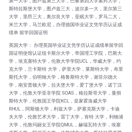
第一大学，图卢兹第三大学，巴黎第四大学索邦大学，
斯特拉斯堡大学，图卢兹三大，波尔多一大，里尔第三
大学，里昂三大，奥尔良大学，亚眠大学，罗马二大，
米兰大学，马兰欧尼，办理德国毕业证文凭学历认证成
绩单 留学回国证明
英国大学： 办理英国毕业证文凭学历认证成绩单留学回
国证明使馆认证纽卡斯尔大学，帝国理工学院，巴斯大
学，埃克塞特大学，伦敦大学学院UCL，华威大学，约
克大学，兰卡斯特 大学，萨里大学，莱斯特大学，布里
斯托大学，伯明翰大学，格鲁斯特大学，谢菲尔德大
学，南安普顿大学，拉夫堡大学，爱丁堡大学，诺丁汉
大学，伦敦大学亚非学院 SOAS，格拉斯哥大学，曼彻
斯特大学，伦敦国王学院KCL，皇家霍洛威大学
RHUL，阿斯顿大学，利兹大学，萨塞克斯大学，卡迪
夫大学，伦敦艺术大学，雷丁大学，肯特 大学，利物浦
大学，伦敦玛丽女王学院QMUL，赫瑞瓦特大学，埃塞