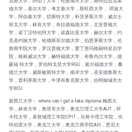
克斯大学，阿伯丁大学，伦敦城市大学，斯特拉思克莱
德大学，基尔大学，考文垂大学，斯旺西大学， 邓迪大
学，阿伯泰大学，切斯特大学，朴茨茅斯大学，威尔士
班戈大学，林肯大学，布拉德福德大学，北安普顿大
学，诺丁汉特伦特大学，诺森比亚大学，赫尔大学，约
克圣约翰大学，哈德斯菲尔德大学，伯恩茅斯大学，伦
敦商学院大学，罗汉普顿大学，爱丁堡玛格丽特皇后学
院，格林威治大学，赫特福德大学，布鲁内尔大学，德
蒙福 特大学，罗伯特戈登大学RGU，索尔福德大学，桑
德兰大学，威斯敏斯特大学，南岸大学，圣安德鲁斯大
学，普利茅斯大学，牛津布鲁克斯大学，伯明翰城市大
学BCU
新西兰大学： where can I get a fake diploma 梅西大
学，林肯大学，奥塔哥大学，奥克兰理工大学AUT，怀
卡托大学，基督城理工学院CPIT，马努卡理工学院，坎
特伯雷大学，奥克兰大学，奥克兰商学院AIS，悉尼大