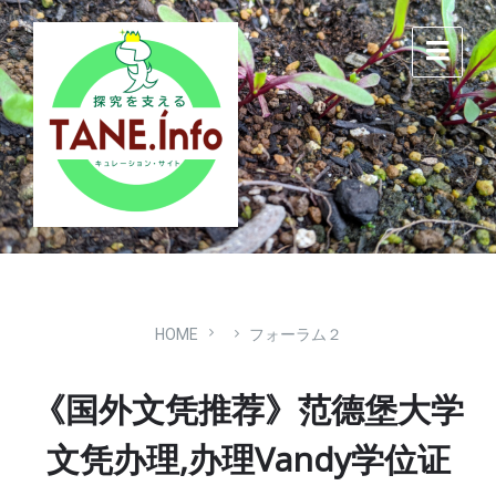
Skip
Skip
Skip
to
to
to
content
main
footer
navigation
HOME
フォーラム２
《国外文凭推荐》范德堡大学
文凭办理,办理Vandy学位证