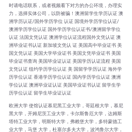
时请电话联系，或者视频看下对方的办公环境，办理实
力，选择实体公司，以防被骗！澳洲留学生学历认证 澳
洲学历认证/国外学历学位 认证 国境外学历学位认证/
澳洲学历学位认证 国外学历学位认证书/澳洲留学学位
认证 法国文凭认证 澳洲学位认证流程国外文凭认证 澳
洲毕业证书认证 新加坡文凭认 证 美国高中毕业证书 美
国文凭认证 美国大学毕业证书 美国文凭毕业证书 美国
毕业证书查询 美国毕业证认证 美国学历认证流程 美国
文凭认证 纽约学历学位认证 美 国留学学历认证 海外学
历学位认证 香港学历学位认证 国内学历学位认证 澳洲
学位认证 澳洲毕业证认证 美国毕业证书认证 留学生学
历学位认证 留学生毕业证认证
欧洲大学 使馆认证慕尼黑工业大学，哥廷根大学，慕尼
黑大学，开姆尼茨工业大学，卡尔斯鲁厄大学，达姆斯
塔特工业大学，明斯特大学，弗赖堡大学，多特蒙德工
业大学，马堡 大学，杜塞尔多夫大学，波鸿鲁尔大学，