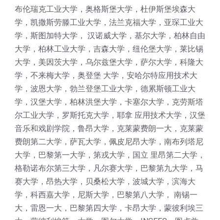
布伦瑞克工业大学，奥格斯堡大学，杜伊斯堡埃森大
学，凯撒斯劳滕工业大学，法兰克福大学，亚琛工业大
学，斯图加特大学， 汉诺威大学，基尔大学，柏林自由
大学，柏林工业大学，吉森大学，纽伦堡大学，莱比锡
大学，美因茨大学，乌尔兹堡大学，萨尔大学，科隆大
学，不来梅大学，奥登堡 大学，安哈尔特应用技术大
学，波恩大学，勃兰登堡工业大学，德累斯顿工业大
学，汉堡大学，柏林洪堡大学，卡塞尔大学，克劳斯塔
尔工业大学，罗斯托克大学，耶拿 应用技术大学，汉堡
音乐和戏剧学院，鲁昂大学，克莱蒙费朗一大，克莱蒙
费朗第二大学，萨瓦大学，佩皮尼昂大学，南布列塔尼
大学，巴黎第一大学，第戎大学，国立 里昂第二大学，
格勒诺布尔第三大学，凡尔赛大学，巴黎第九大学，马
赛大学，昂热大学，贝桑松大学，波城大学，滨海大
学，科西嘉大学，尼斯大学，巴黎第八大学， 南锡一
大，雷恩一大，巴黎第四大学，卡昂大学，蒙彼利埃三