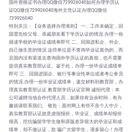
国外资格证书办理QQ微信729926040如何办理学历认
证QQ微信729926040海外文凭认证办理QQ微信
729926040
特别关注：【业务选择办理准则】 一、工作未确定，回
国需先给父母、亲戚朋友看下学历认证的情况 办理一份
就读学校的毕业证成绩单即可 二、回国进私企、外企、
自己做生意的情况 这些单位是不查询毕业证真伪的，而
且国内没有渠道去查询国外学历认证的真假，也不需要
提供真实教育部认证。鉴于此，办理一份毕业证成绩单
即可 三、回国进国企、银行等事业性单位或者考公务员
的情况 办理一份毕业证成绩单，递交材料到教育部，办
理真实教育部认证 教育部学历认证官网 诚招代理：本
公司诚聘当地合作代理人员，如果你有业余时间，有兴
趣就请联系我们。 敬告：面对网上有些不良个人中介，
真实教育部认证故意虚假报价，毕业证、成绩单却报价
很高，挖坑骗留学学生做和原版差异很大的毕业证和成
绩单，却不做认证，欺 骗广大留学生，请多留心！办理