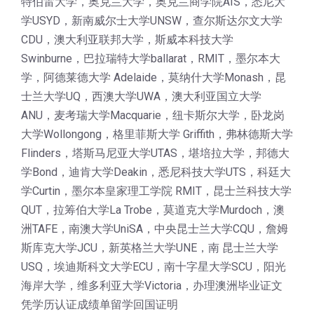
特伯雷大学，奥克兰大学，奥克兰商学院AIS，悉尼大
学USYD，新南威尔士大学UNSW，查尔斯达尔文大学
CDU，澳大利亚联邦大学，斯威本科技大学
Swinburne，巴拉瑞特大学ballarat，RMIT，墨尔本大
学，阿德莱德大学 Adelaide，莫纳什大学Monash，昆
士兰大学UQ，西澳大学UWA，澳大利亚国立大学
ANU，麦考瑞大学Macquarie，纽卡斯尔大学，卧龙岗
大学Wollongong，格里菲斯大学 Griffith，弗林德斯大学
Flinders，塔斯马尼亚大学UTAS，堪培拉大学，邦德大
学Bond，迪肯大学Deakin，悉尼科技大学UTS，科廷大
学Curtin，墨尔本皇家理工学院 RMIT，昆士兰科技大学
QUT，拉筹伯大学La Trobe，莫道克大学Murdoch，澳
洲TAFE，南澳大学UniSA，中央昆士兰大学CQU，詹姆
斯库克大学JCU，新英格兰大学UNE，南 昆士兰大学
USQ，埃迪斯科文大学ECU，南十字星大学SCU，阳光
海岸大学，维多利亚大学Victoria，办理澳洲毕业证文
凭学历认证成绩单留学回国证明