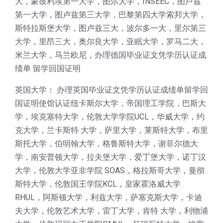
大，蒙彼利埃第一大学，图尔大学，INSEEC，图卢兹
第一大学，图卢兹第三大学，巴黎第四大学索邦大学，
斯特拉斯堡大学，图卢兹三大，波尔多一大，里尔第三
大学，里昂三大，奥尔良大学，亚眠大学，罗马二大，
米兰大学，马兰欧尼，办理德国毕业证文凭学历认证成
绩单 留学回国证明
英国大学： 办理英国毕业证文凭学历认证成绩单留学回
国证明使馆认证纽卡斯尔大学，帝国理工学院，巴斯大
学，埃克塞特大学，伦敦大学学院UCL，华威大学，约
克大学，兰卡斯特 大学，萨里大学，莱斯特大学，布里
斯托大学，伯明翰大学，格鲁斯特大学，谢菲尔德大
学，南安普顿大学，拉夫堡大学，爱丁堡大学，诺丁汉
大学，伦敦大学亚非学院 SOAS，格拉斯哥大学，曼彻
斯特大学，伦敦国王学院KCL，皇家霍洛威大学
RHUL，阿斯顿大学，利兹大学，萨塞克斯大学，卡迪
夫大学，伦敦艺术大学，雷丁大学，肯特 大学，利物浦