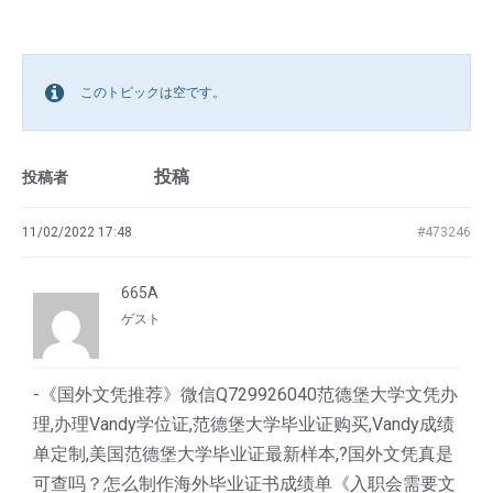
このトピックは空です。
投稿
投稿者
11/02/2022 17:48
#473246
665A
ゲスト
-《国外文凭推荐》微信Q729926040范德堡大学文凭办
理,办理Vandy学位证,范德堡大学毕业证购买,Vandy成绩
单定制,美国范德堡大学毕业证最新样本,?国外文凭真是
可查吗？怎么制作海外毕业证书成绩单《入职会需要文