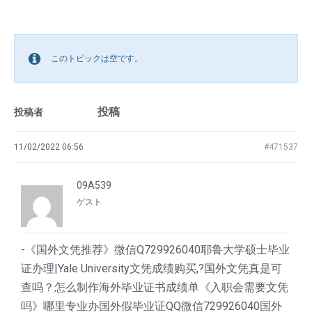
このトピックは空です。
投稿
投稿者
11/02/2022 06:56
#471537
09A539
ゲスト
-《国外文凭推荐》微信Q729926040耶鲁大学硕士毕业
证办理|Yale University文凭成绩购买,?国外文凭真是可
查吗？怎么制作海外毕业证书成绩单《入职会需要文凭
吗》哪里专业办国外假毕业证QQ微信729926040国外