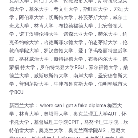
克斯大学，阿伯丁大学，伦敦城市大学，斯特拉思克莱
德大学，基尔大学，考文垂大学，斯旺西大学， 邓迪大
学，阿伯泰大学，切斯特大学，朴茨茅斯大学，威尔士
班戈大学，林肯大学，布拉德福德大学，北安普顿大
学，诺丁汉特伦特大学，诺森比亚大学，赫尔大学，约
克圣约翰大学，哈德斯菲尔德大学，伯恩茅斯大学，伦
敦商学院大学，罗汉普顿大学，爱丁堡玛格丽特皇后学
院，格林威治大学，赫特福德大学，布鲁内尔大学，德
蒙福 特大学，罗伯特戈登大学RGU，索尔福德大学，桑
德兰大学，威斯敏斯特大学，南岸大学，圣安德鲁斯大
学，普利茅斯大学，牛津布鲁克斯大学，伯明翰城市大
学BCU
新西兰大学： where can I get a fake diploma 梅西大
学，林肯大学，奥塔哥大学，奥克兰理工大学AUT，怀
卡托大学，基督城理工学院CPIT，马努卡理工学院，坎
特伯雷大学，奥克兰大学，奥克兰商学院AIS，悉尼大