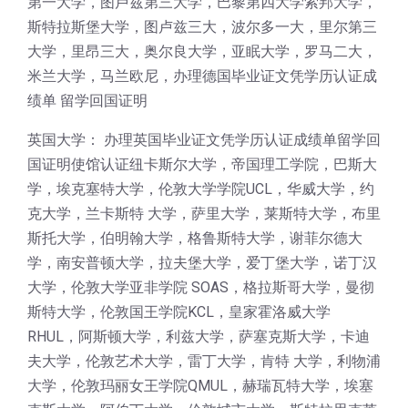
第一大学，图卢兹第三大学，巴黎第四大学索邦大学，
斯特拉斯堡大学，图卢兹三大，波尔多一大，里尔第三
大学，里昂三大，奥尔良大学，亚眠大学，罗马二大，
米兰大学，马兰欧尼，办理德国毕业证文凭学历认证成
绩单 留学回国证明
英国大学： 办理英国毕业证文凭学历认证成绩单留学回
国证明使馆认证纽卡斯尔大学，帝国理工学院，巴斯大
学，埃克塞特大学，伦敦大学学院UCL，华威大学，约
克大学，兰卡斯特 大学，萨里大学，莱斯特大学，布里
斯托大学，伯明翰大学，格鲁斯特大学，谢菲尔德大
学，南安普顿大学，拉夫堡大学，爱丁堡大学，诺丁汉
大学，伦敦大学亚非学院 SOAS，格拉斯哥大学，曼彻
斯特大学，伦敦国王学院KCL，皇家霍洛威大学
RHUL，阿斯顿大学，利兹大学，萨塞克斯大学，卡迪
夫大学，伦敦艺术大学，雷丁大学，肯特 大学，利物浦
大学，伦敦玛丽女王学院QMUL，赫瑞瓦特大学，埃塞