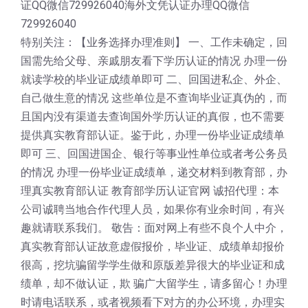
证QQ微信729926040海外文凭认证办理QQ微信
729926040
特别关注：【业务选择办理准则】 一、工作未确定，回
国需先给父母、亲戚朋友看下学历认证的情况 办理一份
就读学校的毕业证成绩单即可 二、回国进私企、外企、
自己做生意的情况 这些单位是不查询毕业证真伪的，而
且国内没有渠道去查询国外学历认证的真假，也不需要
提供真实教育部认证。鉴于此，办理一份毕业证成绩单
即可 三、回国进国企、银行等事业性单位或者考公务员
的情况 办理一份毕业证成绩单，递交材料到教育部，办
理真实教育部认证 教育部学历认证官网 诚招代理：本
公司诚聘当地合作代理人员，如果你有业余时间，有兴
趣就请联系我们。 敬告：面对网上有些不良个人中介，
真实教育部认证故意虚假报价，毕业证、成绩单却报价
很高，挖坑骗留学学生做和原版差异很大的毕业证和成
绩单，却不做认证，欺 骗广大留学生，请多留心！办理
时请电话联系，或者视频看下对方的办公环境，办理实