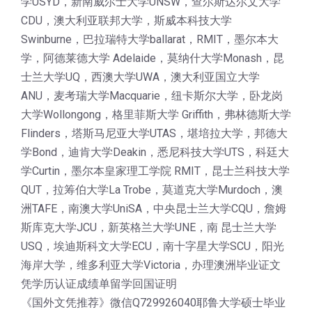
学USYD，新南威尔士大学UNSW，查尔斯达尔文大学
CDU，澳大利亚联邦大学，斯威本科技大学
Swinburne，巴拉瑞特大学ballarat，RMIT，墨尔本大
学，阿德莱德大学 Adelaide，莫纳什大学Monash，昆
士兰大学UQ，西澳大学UWA，澳大利亚国立大学
ANU，麦考瑞大学Macquarie，纽卡斯尔大学，卧龙岗
大学Wollongong，格里菲斯大学 Griffith，弗林德斯大学
Flinders，塔斯马尼亚大学UTAS，堪培拉大学，邦德大
学Bond，迪肯大学Deakin，悉尼科技大学UTS，科廷大
学Curtin，墨尔本皇家理工学院 RMIT，昆士兰科技大学
QUT，拉筹伯大学La Trobe，莫道克大学Murdoch，澳
洲TAFE，南澳大学UniSA，中央昆士兰大学CQU，詹姆
斯库克大学JCU，新英格兰大学UNE，南 昆士兰大学
USQ，埃迪斯科文大学ECU，南十字星大学SCU，阳光
海岸大学，维多利亚大学Victoria，办理澳洲毕业证文
凭学历认证成绩单留学回国证明
《国外文凭推荐》微信Q729926040耶鲁大学硕士毕业