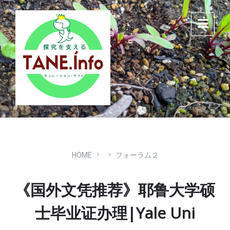
Skip
Skip
Skip
to
to
to
content
main
footer
navigation
HOME
フォーラム２
《国外文凭推荐》耶鲁大学硕
士毕业证办理|Yale Uni