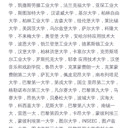
学，凯撒斯劳滕工业大学，法兰克福大学，亚琛工业大
学，斯图加特大学， 汉诺威大学，基尔大学，柏林自由
大学，柏林工业大学，吉森大学，纽伦堡大学，莱比锡
大学，美因茨大学，乌尔兹堡大学，萨尔大学，科隆大
学，不来梅大学，奥登堡 大学，安哈尔特应用技术大
学，波恩大学，勃兰登堡工业大学，德累斯顿工业大
学，汉堡大学，柏林洪堡大学，卡塞尔大学，克劳斯塔
尔工业大学，罗斯托克大学，耶拿 应用技术大学，汉堡
音乐和戏剧学院，鲁昂大学，克莱蒙费朗一大，克莱蒙
费朗第二大学，萨瓦大学，佩皮尼昂大学，南布列塔尼
大学，巴黎第一大学，第戎大学，国立 里昂第二大学，
格勒诺布尔第三大学，凡尔赛大学，巴黎第九大学，马
赛大学，昂热大学，贝桑松大学，波城大学，滨海大
学，科西嘉大学，尼斯大学，巴黎第八大学， 南锡一
大，雷恩一大，巴黎第四大学，卡昂大学，蒙彼利埃三
大，蒙彼利埃第一大学，图尔大学，INSEEC，图卢兹