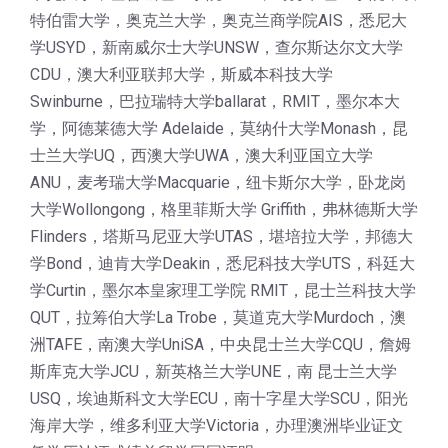
特伯雷大学，奥克兰大学，奥克兰商学院AIS，悉尼大
学USYD，新南威尔士大学UNSW，查尔斯达尔文大学
CDU，澳大利亚联邦大学，斯威本科技大学
Swinburne，巴拉瑞特大学ballarat，RMIT，墨尔本大
学，阿德莱德大学 Adelaide，莫纳什大学Monash，昆
士兰大学UQ，西澳大学UWA，澳大利亚国立大学
ANU，麦考瑞大学Macquarie，纽卡斯尔大学，卧龙岗
大学Wollongong，格里菲斯大学 Griffith，弗林德斯大学
Flinders，塔斯马尼亚大学UTAS，堪培拉大学，邦德大
学Bond，迪肯大学Deakin，悉尼科技大学UTS，科廷大
学Curtin，墨尔本皇家理工学院 RMIT，昆士兰科技大学
QUT，拉筹伯大学La Trobe，莫道克大学Murdoch，澳
洲TAFE，南澳大学UniSA，中央昆士兰大学CQU，詹姆
斯库克大学JCU，新英格兰大学UNE，南 昆士兰大学
USQ，埃迪斯科文大学ECU，南十字星大学SCU，阳光
海岸大学，维多利亚大学Victoria，办理澳洲毕业证文