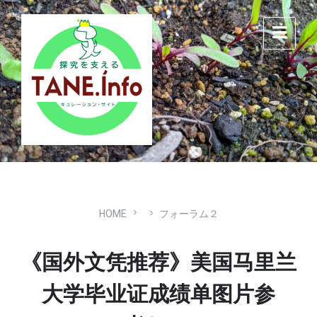
Skip
Skip
Skip
to
to
to
content
main
footer
navigation
HOME
フォーラム２
《国外文凭推荐》美国马里兰
大学毕业证成绩单图片参