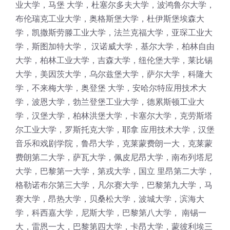
业大学，马堡 大学，杜塞尔多夫大学，波鸿鲁尔大学，
布伦瑞克工业大学，奥格斯堡大学，杜伊斯堡埃森大
学，凯撒斯劳滕工业大学，法兰克福大学，亚琛工业大
学，斯图加特大学， 汉诺威大学，基尔大学，柏林自由
大学，柏林工业大学，吉森大学，纽伦堡大学，莱比锡
大学，美因茨大学，乌尔兹堡大学，萨尔大学，科隆大
学，不来梅大学，奥登堡 大学，安哈尔特应用技术大
学，波恩大学，勃兰登堡工业大学，德累斯顿工业大
学，汉堡大学，柏林洪堡大学，卡塞尔大学，克劳斯塔
尔工业大学，罗斯托克大学，耶拿 应用技术大学，汉堡
音乐和戏剧学院，鲁昂大学，克莱蒙费朗一大，克莱蒙
费朗第二大学，萨瓦大学，佩皮尼昂大学，南布列塔尼
大学，巴黎第一大学，第戎大学，国立 里昂第二大学，
格勒诺布尔第三大学，凡尔赛大学，巴黎第九大学，马
赛大学，昂热大学，贝桑松大学，波城大学，滨海大
学，科西嘉大学，尼斯大学，巴黎第八大学， 南锡一
大，雷恩一大，巴黎第四大学，卡昂大学，蒙彼利埃三