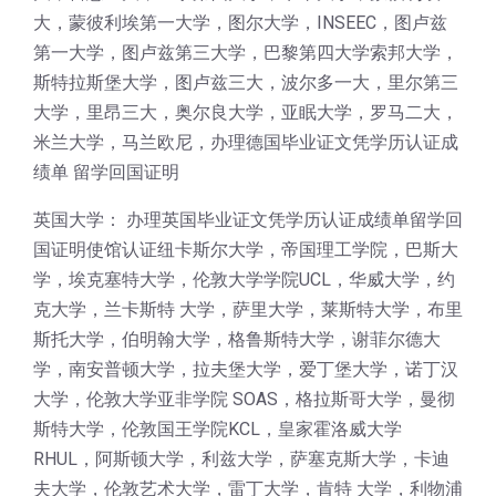
大，蒙彼利埃第一大学，图尔大学，INSEEC，图卢兹
第一大学，图卢兹第三大学，巴黎第四大学索邦大学，
斯特拉斯堡大学，图卢兹三大，波尔多一大，里尔第三
大学，里昂三大，奥尔良大学，亚眠大学，罗马二大，
米兰大学，马兰欧尼，办理德国毕业证文凭学历认证成
绩单 留学回国证明
英国大学： 办理英国毕业证文凭学历认证成绩单留学回
国证明使馆认证纽卡斯尔大学，帝国理工学院，巴斯大
学，埃克塞特大学，伦敦大学学院UCL，华威大学，约
克大学，兰卡斯特 大学，萨里大学，莱斯特大学，布里
斯托大学，伯明翰大学，格鲁斯特大学，谢菲尔德大
学，南安普顿大学，拉夫堡大学，爱丁堡大学，诺丁汉
大学，伦敦大学亚非学院 SOAS，格拉斯哥大学，曼彻
斯特大学，伦敦国王学院KCL，皇家霍洛威大学
RHUL，阿斯顿大学，利兹大学，萨塞克斯大学，卡迪
夫大学，伦敦艺术大学，雷丁大学，肯特 大学，利物浦