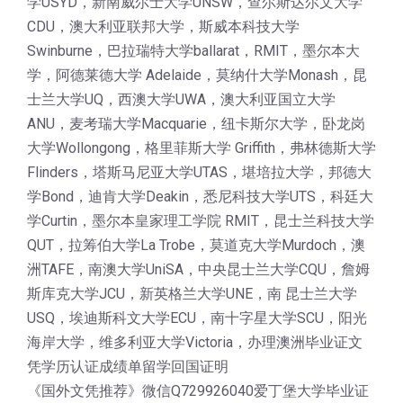
学USYD，新南威尔士大学UNSW，查尔斯达尔文大学
CDU，澳大利亚联邦大学，斯威本科技大学
Swinburne，巴拉瑞特大学ballarat，RMIT，墨尔本大
学，阿德莱德大学 Adelaide，莫纳什大学Monash，昆
士兰大学UQ，西澳大学UWA，澳大利亚国立大学
ANU，麦考瑞大学Macquarie，纽卡斯尔大学，卧龙岗
大学Wollongong，格里菲斯大学 Griffith，弗林德斯大学
Flinders，塔斯马尼亚大学UTAS，堪培拉大学，邦德大
学Bond，迪肯大学Deakin，悉尼科技大学UTS，科廷大
学Curtin，墨尔本皇家理工学院 RMIT，昆士兰科技大学
QUT，拉筹伯大学La Trobe，莫道克大学Murdoch，澳
洲TAFE，南澳大学UniSA，中央昆士兰大学CQU，詹姆
斯库克大学JCU，新英格兰大学UNE，南 昆士兰大学
USQ，埃迪斯科文大学ECU，南十字星大学SCU，阳光
海岸大学，维多利亚大学Victoria，办理澳洲毕业证文
凭学历认证成绩单留学回国证明
《国外文凭推荐》微信Q729926040爱丁堡大学毕业证