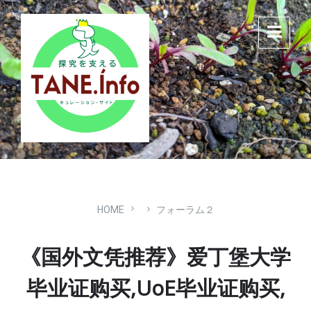
Skip
Skip
Skip
to
to
to
content
main
footer
navigation
HOME
フォーラム２
《国外文凭推荐》爱丁堡大学
毕业证购买,UoE毕业证购买,