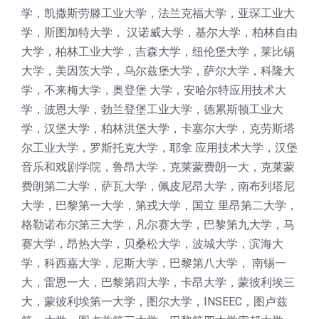
学，凯撒斯劳滕工业大学，法兰克福大学，亚琛工业大
学，斯图加特大学， 汉诺威大学，基尔大学，柏林自由
大学，柏林工业大学，吉森大学，纽伦堡大学，莱比锡
大学，美因茨大学，乌尔兹堡大学，萨尔大学，科隆大
学，不来梅大学，奥登堡 大学，安哈尔特应用技术大
学，波恩大学，勃兰登堡工业大学，德累斯顿工业大
学，汉堡大学，柏林洪堡大学，卡塞尔大学，克劳斯塔
尔工业大学，罗斯托克大学，耶拿 应用技术大学，汉堡
音乐和戏剧学院，鲁昂大学，克莱蒙费朗一大，克莱蒙
费朗第二大学，萨瓦大学，佩皮尼昂大学，南布列塔尼
大学，巴黎第一大学，第戎大学，国立 里昂第二大学，
格勒诺布尔第三大学，凡尔赛大学，巴黎第九大学，马
赛大学，昂热大学，贝桑松大学，波城大学，滨海大
学，科西嘉大学，尼斯大学，巴黎第八大学， 南锡一
大，雷恩一大，巴黎第四大学，卡昂大学，蒙彼利埃三
大，蒙彼利埃第一大学，图尔大学，INSEEC，图卢兹