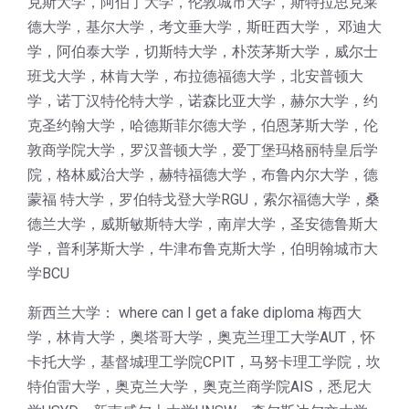
克斯大学，阿伯丁大学，伦敦城市大学，斯特拉思克莱
德大学，基尔大学，考文垂大学，斯旺西大学， 邓迪大
学，阿伯泰大学，切斯特大学，朴茨茅斯大学，威尔士
班戈大学，林肯大学，布拉德福德大学，北安普顿大
学，诺丁汉特伦特大学，诺森比亚大学，赫尔大学，约
克圣约翰大学，哈德斯菲尔德大学，伯恩茅斯大学，伦
敦商学院大学，罗汉普顿大学，爱丁堡玛格丽特皇后学
院，格林威治大学，赫特福德大学，布鲁内尔大学，德
蒙福 特大学，罗伯特戈登大学RGU，索尔福德大学，桑
德兰大学，威斯敏斯特大学，南岸大学，圣安德鲁斯大
学，普利茅斯大学，牛津布鲁克斯大学，伯明翰城市大
学BCU
新西兰大学： where can I get a fake diploma 梅西大
学，林肯大学，奥塔哥大学，奥克兰理工大学AUT，怀
卡托大学，基督城理工学院CPIT，马努卡理工学院，坎
特伯雷大学，奥克兰大学，奥克兰商学院AIS，悉尼大