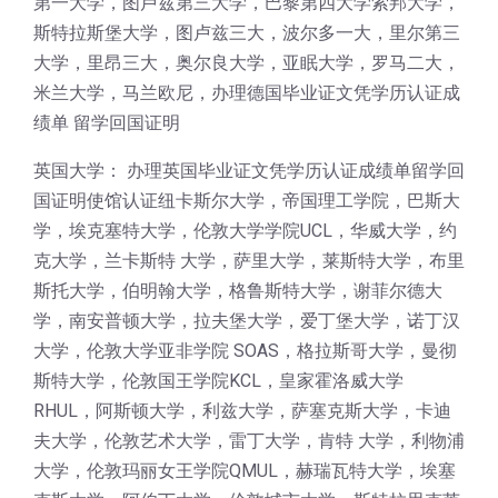
第一大学，图卢兹第三大学，巴黎第四大学索邦大学，
斯特拉斯堡大学，图卢兹三大，波尔多一大，里尔第三
大学，里昂三大，奥尔良大学，亚眠大学，罗马二大，
米兰大学，马兰欧尼，办理德国毕业证文凭学历认证成
绩单 留学回国证明
英国大学： 办理英国毕业证文凭学历认证成绩单留学回
国证明使馆认证纽卡斯尔大学，帝国理工学院，巴斯大
学，埃克塞特大学，伦敦大学学院UCL，华威大学，约
克大学，兰卡斯特 大学，萨里大学，莱斯特大学，布里
斯托大学，伯明翰大学，格鲁斯特大学，谢菲尔德大
学，南安普顿大学，拉夫堡大学，爱丁堡大学，诺丁汉
大学，伦敦大学亚非学院 SOAS，格拉斯哥大学，曼彻
斯特大学，伦敦国王学院KCL，皇家霍洛威大学
RHUL，阿斯顿大学，利兹大学，萨塞克斯大学，卡迪
夫大学，伦敦艺术大学，雷丁大学，肯特 大学，利物浦
大学，伦敦玛丽女王学院QMUL，赫瑞瓦特大学，埃塞