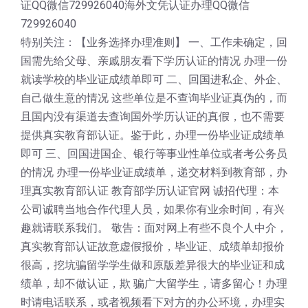
证QQ微信729926040海外文凭认证办理QQ微信
729926040
特别关注：【业务选择办理准则】 一、工作未确定，回
国需先给父母、亲戚朋友看下学历认证的情况 办理一份
就读学校的毕业证成绩单即可 二、回国进私企、外企、
自己做生意的情况 这些单位是不查询毕业证真伪的，而
且国内没有渠道去查询国外学历认证的真假，也不需要
提供真实教育部认证。鉴于此，办理一份毕业证成绩单
即可 三、回国进国企、银行等事业性单位或者考公务员
的情况 办理一份毕业证成绩单，递交材料到教育部，办
理真实教育部认证 教育部学历认证官网 诚招代理：本
公司诚聘当地合作代理人员，如果你有业余时间，有兴
趣就请联系我们。 敬告：面对网上有些不良个人中介，
真实教育部认证故意虚假报价，毕业证、成绩单却报价
很高，挖坑骗留学学生做和原版差异很大的毕业证和成
绩单，却不做认证，欺 骗广大留学生，请多留心！办理
时请电话联系，或者视频看下对方的办公环境，办理实