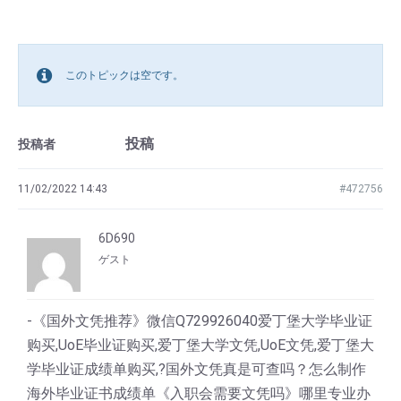
このトピックは空です。
投稿
投稿者
11/02/2022 14:43
#472756
6D690
ゲスト
-《国外文凭推荐》微信Q729926040爱丁堡大学毕业证
购买,UoE毕业证购买,爱丁堡大学文凭,UoE文凭,爱丁堡大
学毕业证成绩单购买,?国外文凭真是可查吗？怎么制作
海外毕业证书成绩单《入职会需要文凭吗》哪里专业办