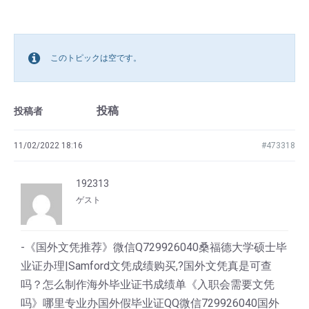
このトピックは空です。
投稿
投稿者
11/02/2022 18:16
#473318
192313
ゲスト
-《国外文凭推荐》微信Q729926040桑福德大学硕士毕
业证办理|Samford文凭成绩购买,?国外文凭真是可查
吗？怎么制作海外毕业证书成绩单《入职会需要文凭
吗》哪里专业办国外假毕业证QQ微信729926040国外