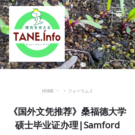
Skip
Skip
Skip
to
to
to
content
main
footer
navigation
HOME
フォーラム２
《国外文凭推荐》桑福德大学
硕士毕业证办理|Samford