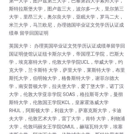
第一大学，图卢兹第三大学，巴黎第四大学索邦大学，
斯特拉斯堡大学，图卢兹三大，波尔多一大，里尔第三
大学，里昂三大，奥尔良大学，亚眠大学，罗马二大，
米兰大学，马兰欧尼，办理德国毕业证文凭学历认证成
绩单 留学回国证明
英国大学： 办理英国毕业证文凭学历认证成绩单留学回
国证明使馆认证纽卡斯尔大学，帝国理工学院，巴斯大
学，埃克塞特大学，伦敦大学学院UCL，华威大学，约
克大学，兰卡斯特 大学，萨里大学，莱斯特大学，布里
斯托大学，伯明翰大学，格鲁斯特大学，谢菲尔德大
学，南安普顿大学，拉夫堡大学，爱丁堡大学，诺丁汉
大学，伦敦大学亚非学院 SOAS，格拉斯哥大学，曼彻
斯特大学，伦敦国王学院KCL，皇家霍洛威大学
RHUL，阿斯顿大学，利兹大学，萨塞克斯大学，卡迪
夫大学，伦敦艺术大学，雷丁大学，肯特 大学，利物浦
大学，伦敦玛丽女王学院QMUL，赫瑞瓦特大学，埃塞