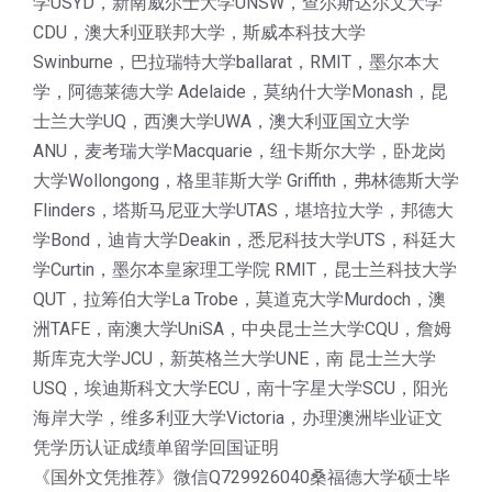
学USYD，新南威尔士大学UNSW，查尔斯达尔文大学
CDU，澳大利亚联邦大学，斯威本科技大学
Swinburne，巴拉瑞特大学ballarat，RMIT，墨尔本大
学，阿德莱德大学 Adelaide，莫纳什大学Monash，昆
士兰大学UQ，西澳大学UWA，澳大利亚国立大学
ANU，麦考瑞大学Macquarie，纽卡斯尔大学，卧龙岗
大学Wollongong，格里菲斯大学 Griffith，弗林德斯大学
Flinders，塔斯马尼亚大学UTAS，堪培拉大学，邦德大
学Bond，迪肯大学Deakin，悉尼科技大学UTS，科廷大
学Curtin，墨尔本皇家理工学院 RMIT，昆士兰科技大学
QUT，拉筹伯大学La Trobe，莫道克大学Murdoch，澳
洲TAFE，南澳大学UniSA，中央昆士兰大学CQU，詹姆
斯库克大学JCU，新英格兰大学UNE，南 昆士兰大学
USQ，埃迪斯科文大学ECU，南十字星大学SCU，阳光
海岸大学，维多利亚大学Victoria，办理澳洲毕业证文
凭学历认证成绩单留学回国证明
《国外文凭推荐》微信Q729926040桑福德大学硕士毕