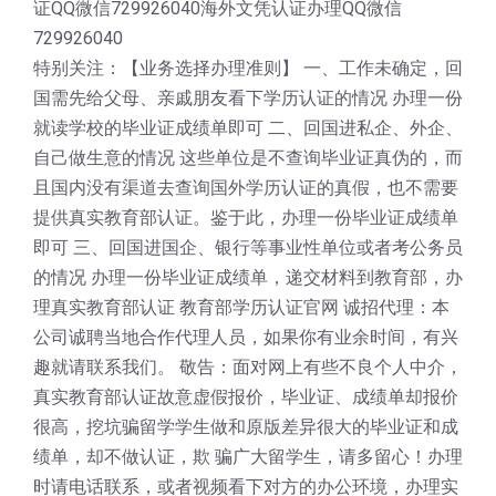
证QQ微信729926040海外文凭认证办理QQ微信
729926040
特别关注：【业务选择办理准则】 一、工作未确定，回
国需先给父母、亲戚朋友看下学历认证的情况 办理一份
就读学校的毕业证成绩单即可 二、回国进私企、外企、
自己做生意的情况 这些单位是不查询毕业证真伪的，而
且国内没有渠道去查询国外学历认证的真假，也不需要
提供真实教育部认证。鉴于此，办理一份毕业证成绩单
即可 三、回国进国企、银行等事业性单位或者考公务员
的情况 办理一份毕业证成绩单，递交材料到教育部，办
理真实教育部认证 教育部学历认证官网 诚招代理：本
公司诚聘当地合作代理人员，如果你有业余时间，有兴
趣就请联系我们。 敬告：面对网上有些不良个人中介，
真实教育部认证故意虚假报价，毕业证、成绩单却报价
很高，挖坑骗留学学生做和原版差异很大的毕业证和成
绩单，却不做认证，欺 骗广大留学生，请多留心！办理
时请电话联系，或者视频看下对方的办公环境，办理实