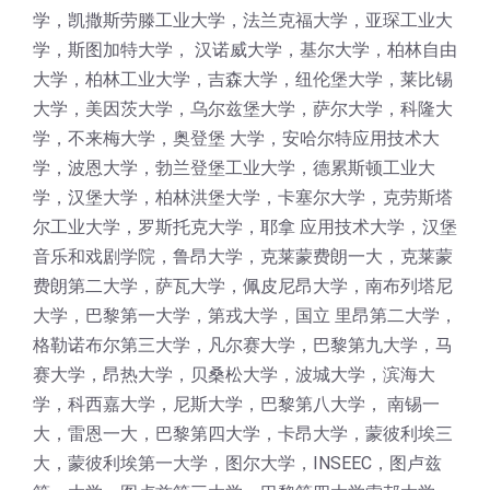
学，凯撒斯劳滕工业大学，法兰克福大学，亚琛工业大
学，斯图加特大学， 汉诺威大学，基尔大学，柏林自由
大学，柏林工业大学，吉森大学，纽伦堡大学，莱比锡
大学，美因茨大学，乌尔兹堡大学，萨尔大学，科隆大
学，不来梅大学，奥登堡 大学，安哈尔特应用技术大
学，波恩大学，勃兰登堡工业大学，德累斯顿工业大
学，汉堡大学，柏林洪堡大学，卡塞尔大学，克劳斯塔
尔工业大学，罗斯托克大学，耶拿 应用技术大学，汉堡
音乐和戏剧学院，鲁昂大学，克莱蒙费朗一大，克莱蒙
费朗第二大学，萨瓦大学，佩皮尼昂大学，南布列塔尼
大学，巴黎第一大学，第戎大学，国立 里昂第二大学，
格勒诺布尔第三大学，凡尔赛大学，巴黎第九大学，马
赛大学，昂热大学，贝桑松大学，波城大学，滨海大
学，科西嘉大学，尼斯大学，巴黎第八大学， 南锡一
大，雷恩一大，巴黎第四大学，卡昂大学，蒙彼利埃三
大，蒙彼利埃第一大学，图尔大学，INSEEC，图卢兹