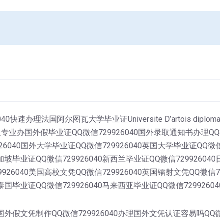
40快速办理法国阿尔图瓦大学毕业证Universite D’artois d
办国外假毕业证QQ微信729926040国外录取通知书办理QQ微
926040国外大学毕业证QQ微信729926040英国大学毕业证QQ微信
加坡毕业证QQ微信729926040新西兰毕业证QQ微信72992604
9926040美国高校文凭QQ微信729926040英国镭射文凭QQ微信7
泰国毕业证QQ微信729926040马来西亚毕业证QQ微信7299260
0国外假文凭制作QQ微信729926040办理国外文凭认证容易吗QQ