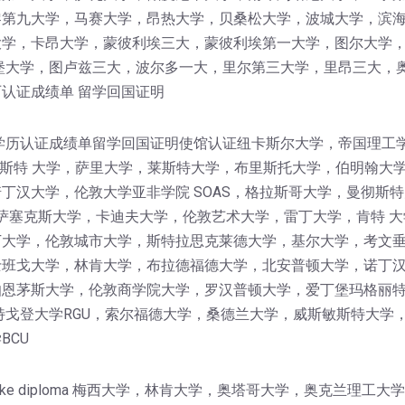
黎第九大学，马赛大学，昂热大学，贝桑松大学，波城大学，滨
学，卡昂大学，蒙彼利埃三大，蒙彼利埃第一大学，图尔大学，I
堡大学，图卢兹三大，波尔多一大，里尔第三大学，里昂三大，
认证成绩单 留学回国证明
学历认证成绩单留学回国证明使馆认证纽卡斯尔大学，帝国理工
卡斯特 大学，萨里大学，莱斯特大学，布里斯托大学，伯明翰大
丁汉大学，伦敦大学亚非学院 SOAS，格拉斯哥大学，曼彻斯特
，萨塞克斯大学，卡迪夫大学，伦敦艺术大学，雷丁大学，肯特 大
大学，伦敦城市大学，斯特拉思克莱德大学，基尔大学，考文垂
班戈大学，林肯大学，布拉德福德大学，北安普顿大学，诺丁汉
伯恩茅斯大学，伦敦商学院大学，罗汉普顿大学，爱丁堡玛格丽
特戈登大学RGU，索尔福德大学，桑德兰大学，威斯敏斯特大学
BCU
get a fake diploma 梅西大学，林肯大学，奥塔哥大学，奥克兰