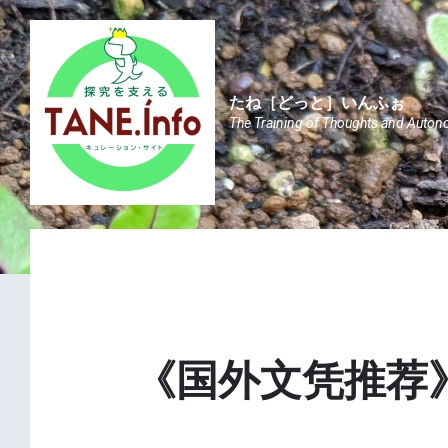
Skip
Skip
Skip
to
to
to
content
main
footer
navigation
たね［どっと］いんふぉ
The Training of Thoughts and Auton
《国外文凭推荐》