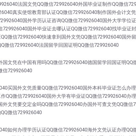
9926040法国文凭QQ微信729926040外国毕业证制作QQ微信72
6040真实使馆教育部认证QQ微信729926040制作国外会计文凭
729926040国外学历认证咨询QQ微信729926040国外大学学位
信729926040国外毕业证去哪认证QQ微信729926040找毕业证
证QQ微信729926040快速拿到国外文凭QQ微信729926040国
Q微信729926040法国留学回国证明QQ微信729926040
0外国文凭在中国有用吗QQ微信729926040德国留学回国证明QQ
信729926040
040买国外文凭质量QQ微信729926040国外本科毕业证怎么办理
工作QQ微信729926040国外大学有毕业证QQ微信729926040
理国外文凭要交定金吗QQ微信729926040办国外可查文凭QQ微信
Q微信729926040
40如何办理学历认证QQ微信729926040海外文凭认证办理QQ微信