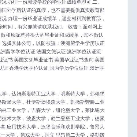
况 办理一份就读学校的毕业证成绩单即可 二、
询国外学历认证的真假，也不需要提供真实教育部
情况 办理一份毕业证成绩单，递交材料到教育部，
余时间，有兴趣就请联系我们。 敬告：面对网上
生做和原版差异很大的毕业证和成绩单，却不做认
，选择实体公司，以防被骗！澳洲留学生学历认证
澳洲留学学位认证 法国文凭认证 澳洲学位认证流
业证书 美国文凭毕业证书 美国毕业证书查询 美国
认证 香港学历学位认证 国内学历学位认证 澳洲学
大学，达姆斯塔特工业大学，明斯特大学，弗赖堡
格斯堡大学，杜伊斯堡埃森大学，凯撒斯劳滕工业
柏林工业大学，吉森大学，纽伦堡大学，莱比锡大
用技术大学，波恩大学，勃兰登堡工业大学，德累
拿 应用技术大学，汉堡音乐和戏剧学院，鲁昂大
一大学，第戎大学，国立 里昂第二大学，格勒诺