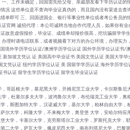
 一、工作未确定，回国需先给父母、亲戚朋友看下学历认证的情
情况 这些单位是不查询毕业证真伪的，而且国内没有渠道去查
绩单即可 三、回国进国企、银行等事业性单位或者考公务员的
认证官网 诚招代理：本公司诚聘当地合作代理人员，如果你有业
认证故意虚假报价，毕业证、成绩单却报价很高，挖坑骗留学学
！办理时请电话联系，或者视频看下对方的办公环境，办理实力
 国境外学历学位认证/澳洲学历学位认证 国外学历学位认证书/
 新加坡文凭认 证 美国高中毕业证书 美国文凭认证 美国大学毕
国文凭认证 纽约学历学位认证 美 国留学学历认证 海外学历学位
证书认证 留学生学历学位认证 留学生毕业证认证
学，哥廷根大学，慕尼黑大学，开姆尼茨工业大学，卡尔斯鲁厄
大学，杜塞尔多夫大学，波鸿鲁尔大学，布伦瑞克工业大学，奥
学，斯图加特大学， 汉诺威大学，基尔大学，柏林自由大学，
萨尔大学，科隆大学，不来梅大学，奥登堡 大学，安哈尔特应
堡大学，卡塞尔大学，克劳斯塔尔工业大学，罗斯托克大学，耶
第二大学，萨瓦大学，佩皮尼昂大学，南布列塔尼大学，巴黎第