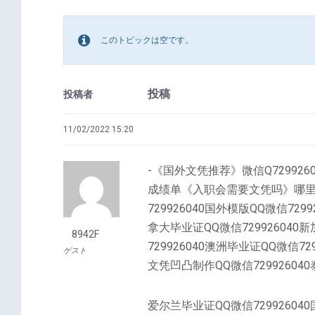
このトピックは空です。
投稿
投稿者
11/02/2022 15:20
-《国外文凭推荐》微信Q7299260
成绩单《入职会需要文凭吗》哪里专业
729926040国外模版QQ微信729
拿大毕业证QQ微信729926040新
8942F
729926040澳洲毕业证QQ微信72
ゲスト
文凭凹凸制作QQ微信729926040
爱尔兰毕业证QQ微信72992604