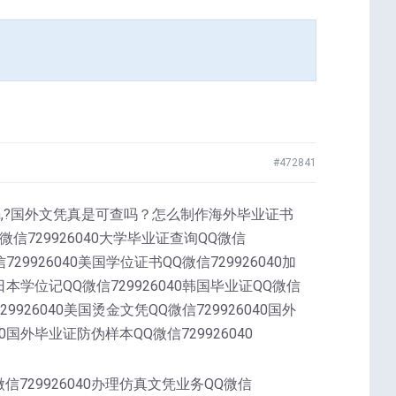
#472841
iploma,?国外文凭真是可查吗？怎么制作海外毕业证书
信729926040大学毕业证查询QQ微信
729926040美国学位证书QQ微信729926040加
0日本学位记QQ微信729926040韩国毕业证QQ微信
29926040美国烫金文凭QQ微信729926040国外
40国外毕业证防伪样本QQ微信729926040
微信729926040办理仿真文凭业务QQ微信