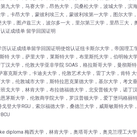
黎第九大学，马赛大学，昂热大学，贝桑松大学，波城大学，滨
学，卡昂大学，蒙彼利埃三大，蒙彼利埃第一大学，图尔大学，I
堡大学，图卢兹三大，波尔多一大，里尔第三大学，里昂三大，
认证成绩单 留学回国证明
学历认证成绩单留学回国证明使馆认证纽卡斯尔大学，帝国理工
卡斯特 大学，萨里大学，莱斯特大学，布里斯托大学，伯明翰大
丁汉大学，伦敦大学亚非学院 SOAS，格拉斯哥大学，曼彻斯特
，萨塞克斯大学，卡迪夫大学，伦敦艺术大学，雷丁大学，肯特 大
大学，伦敦城市大学，斯特拉思克莱德大学，基尔大学，考文垂
班戈大学，林肯大学，布拉德福德大学，北安普顿大学，诺丁汉
伯恩茅斯大学，伦敦商学院大学，罗汉普顿大学，爱丁堡玛格丽
特戈登大学RGU，索尔福德大学，桑德兰大学，威斯敏斯特大学
BCU
get a fake diploma 梅西大学，林肯大学，奥塔哥大学，奥克兰