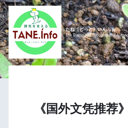
Skip
Skip
Skip
to
to
to
content
main
footer
navigation
たね［どっと］いんふぉ
The Training of Thoughts and Auton
《国外文凭推荐》