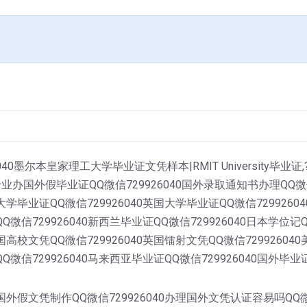
040墨尔本皇家理工大学毕业证文凭样本|RMIT Universit
外假毕业证QQ微信729926040国外录取通知书办理QQ微信729
大学毕业证QQ微信729926040英国大学毕业证QQ微信7299260
Q微信729926040新西兰毕业证QQ微信729926040日本学位记QQ
国高校文凭QQ微信729926040英国镭射文凭QQ微信72992604
QQ微信729926040马来西亚毕业证QQ微信729926040国外毕业
0国外假文凭制作QQ微信729926040办理国外文凭认证容易吗QQ