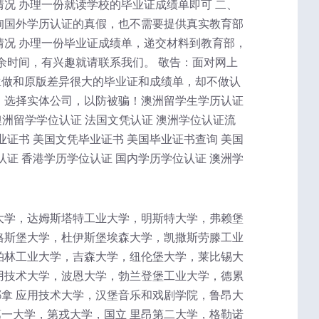
况 办理一份就读学校的毕业证成绩单即可 二、
询国外学历认证的真假，也不需要提供真实教育部
情况 办理一份毕业证成绩单，递交材料到教育部，
余时间，有兴趣就请联系我们。 敬告：面对网上
生做和原版差异很大的毕业证和成绩单，却不做认
，选择实体公司，以防被骗！澳洲留学生学历认证
澳洲留学学位认证 法国文凭认证 澳洲学位认证流
业证书 美国文凭毕业证书 美国毕业证书查询 美国
认证 香港学历学位认证 国内学历学位认证 澳洲学
大学，达姆斯塔特工业大学，明斯特大学，弗赖堡
格斯堡大学，杜伊斯堡埃森大学，凯撒斯劳滕工业
柏林工业大学，吉森大学，纽伦堡大学，莱比锡大
用技术大学，波恩大学，勃兰登堡工业大学，德累
拿 应用技术大学，汉堡音乐和戏剧学院，鲁昂大
一大学，第戎大学，国立 里昂第二大学，格勒诺