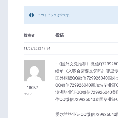
このトピックは空です。
投稿
投稿者
11/02/2022 17:54
-《国外文凭推荐》微信Q729926
绩单《入职会需要文凭吗》哪里专业办国
国外模版QQ微信729926040国外
QQ微信729926040新加坡毕业证Q
18CB7
澳洲毕业证QQ微信729926040美
ゲスト
作QQ微信729926040泰国毕业证
爱尔兰毕业证QQ微信72992604