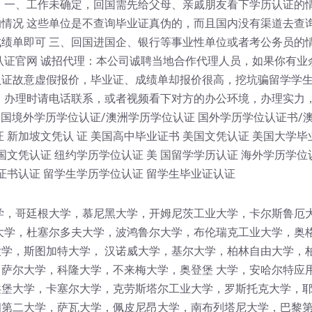
 一、工作未确定，回国需先给父母、亲戚朋友看下学历认证的情
情况 这些单位是不查询毕业证真伪的，而且国内没有渠道去查
绩单即可 三、回国进国企、银行等事业性单位或者考公务员的
认证官网 诚招代理：本公司诚聘当地合作代理人员，如果你有业
认证故意虚假报价，毕业证、成绩单却报价很高，挖坑骗留学学
！办理时请电话联系，或者视频看下对方的办公环境，办理实力
 国境外学历学位认证/澳洲学历学位认证 国外学历学位认证书/
 新加坡文凭认 证 美国高中毕业证书 美国文凭认证 美国大学毕
国文凭认证 纽约学历学位认证 美 国留学学历认证 海外学历学位
证书认证 留学生学历学位认证 留学生毕业证认证
学，哥廷根大学，慕尼黑大学，开姆尼茨工业大学，卡尔斯鲁厄
大学，杜塞尔多夫大学，波鸿鲁尔大学，布伦瑞克工业大学，奥
学，斯图加特大学， 汉诺威大学，基尔大学，柏林自由大学，
萨尔大学，科隆大学，不来梅大学，奥登堡 大学，安哈尔特应
堡大学，卡塞尔大学，克劳斯塔尔工业大学，罗斯托克大学，耶
第二大学，萨瓦大学，佩皮尼昂大学，南布列塔尼大学，巴黎第