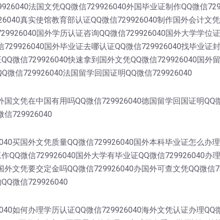
9926040法国文凭QQ微信729926040外国毕业证制作QQ微信72
6040真实使馆教育部认证QQ微信729926040制作国外会计文凭
729926040国外学历认证咨询QQ微信729926040国外大学学位
信729926040国外毕业证去哪认证QQ微信729926040找毕业证
证QQ微信729926040快速拿到国外文凭QQ微信729926040国
Q微信729926040法国留学回国证明QQ微信729926040
0外国文凭在中国有用吗QQ微信729926040德国留学回国证明QQ
信729926040
040买国外文凭质量QQ微信729926040国外本科毕业证怎么办理
工作QQ微信729926040国外大学有毕业证QQ微信729926040
理国外文凭要交定金吗QQ微信729926040办国外可查文凭QQ微信
Q微信729926040
40如何办理学历认证QQ微信729926040海外文凭认证办理QQ微信