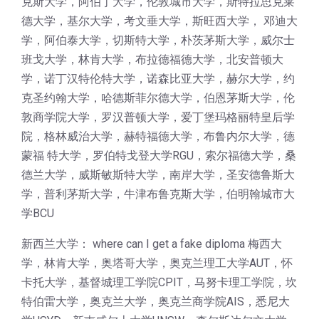
克斯大学，阿伯丁大学，伦敦城市大学，斯特拉思克莱
德大学，基尔大学，考文垂大学，斯旺西大学， 邓迪大
学，阿伯泰大学，切斯特大学，朴茨茅斯大学，威尔士
班戈大学，林肯大学，布拉德福德大学，北安普顿大
学，诺丁汉特伦特大学，诺森比亚大学，赫尔大学，约
克圣约翰大学，哈德斯菲尔德大学，伯恩茅斯大学，伦
敦商学院大学，罗汉普顿大学，爱丁堡玛格丽特皇后学
院，格林威治大学，赫特福德大学，布鲁内尔大学，德
蒙福 特大学，罗伯特戈登大学RGU，索尔福德大学，桑
德兰大学，威斯敏斯特大学，南岸大学，圣安德鲁斯大
学，普利茅斯大学，牛津布鲁克斯大学，伯明翰城市大
学BCU
新西兰大学： where can I get a fake diploma 梅西大
学，林肯大学，奥塔哥大学，奥克兰理工大学AUT，怀
卡托大学，基督城理工学院CPIT，马努卡理工学院，坎
特伯雷大学，奥克兰大学，奥克兰商学院AIS，悉尼大