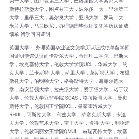
第一大学，图卢兹第三大学，巴黎第四大学索邦大学，
斯特拉斯堡大学，图卢兹三大，波尔多一大，里尔第三
大学，里昂三大，奥尔良大学，亚眠大学，罗马二大，
米兰大学，马兰欧尼，办理德国毕业证文凭学历认证成
绩单 留学回国证明
英国大学： 办理英国毕业证文凭学历认证成绩单留学回
国证明使馆认证纽卡斯尔大学，帝国理工学院，巴斯大
学，埃克塞特大学，伦敦大学学院UCL，华威大学，约
克大学，兰卡斯特 大学，萨里大学，莱斯特大学，布里
斯托大学，伯明翰大学，格鲁斯特大学，谢菲尔德大
学，南安普顿大学，拉夫堡大学，爱丁堡大学，诺丁汉
大学，伦敦大学亚非学院 SOAS，格拉斯哥大学，曼彻
斯特大学，伦敦国王学院KCL，皇家霍洛威大学
RHUL，阿斯顿大学，利兹大学，萨塞克斯大学，卡迪
夫大学，伦敦艺术大学，雷丁大学，肯特 大学，利物浦
大学，伦敦玛丽女王学院QMUL，赫瑞瓦特大学，埃塞