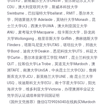
学USYD，新南威尔士大学UNSW，查尔斯达尔文大学
CDU，澳大利亚联邦大学，斯威本科技大学
Swinburne，巴拉瑞特大学ballarat，RMIT，墨尔本大
学，阿德莱德大学 Adelaide，莫纳什大学Monash，昆
士兰大学UQ，西澳大学UWA，澳大利亚国立大学
ANU，麦考瑞大学Macquarie，纽卡斯尔大学，卧龙岗
大学Wollongong，格里菲斯大学 Griffith，弗林德斯大学
Flinders，塔斯马尼亚大学UTAS，堪培拉大学，邦德大
学Bond，迪肯大学Deakin，悉尼科技大学UTS，科廷大
学Curtin，墨尔本皇家理工学院 RMIT，昆士兰科技大学
QUT，拉筹伯大学La Trobe，莫道克大学Murdoch，澳
洲TAFE，南澳大学UniSA，中央昆士兰大学CQU，詹姆
斯库克大学JCU，新英格兰大学UNE，南 昆士兰大学
USQ，埃迪斯科文大学ECU，南十字星大学SCU，阳光
海岸大学，维多利亚大学Victoria，办理澳洲毕业证文
凭学历认证成绩单留学回国证明
《国外文凭推荐》微信Q729926040在线购买Murdoch