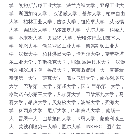
学，凯撒斯劳滕工业大学，法兰克福大学，亚琛工业大
学，斯图加特大学， 汉诺威大学，基尔大学，柏林自由
大学，柏林工业大学，吉森大学，纽伦堡大学，莱比锡
大学，美因茨大学，乌尔兹堡大学，萨尔大学，科隆大
学，不来梅大学，奥登堡 大学，安哈尔特应用技术大
学，波恩大学，勃兰登堡工业大学，德累斯顿工业大
学，汉堡大学，柏林洪堡大学，卡塞尔大学，克劳斯塔
尔工业大学，罗斯托克大学，耶拿 应用技术大学，汉堡
音乐和戏剧学院，鲁昂大学，克莱蒙费朗一大，克莱蒙
费朗第二大学，萨瓦大学，佩皮尼昂大学，南布列塔尼
大学，巴黎第一大学，第戎大学，国立 里昂第二大学，
格勒诺布尔第三大学，凡尔赛大学，巴黎第九大学，马
赛大学，昂热大学，贝桑松大学，波城大学，滨海大
学，科西嘉大学，尼斯大学，巴黎第八大学， 南锡一
大，雷恩一大，巴黎第四大学，卡昂大学，蒙彼利埃三
大，蒙彼利埃第一大学，图尔大学，INSEEC，图卢兹