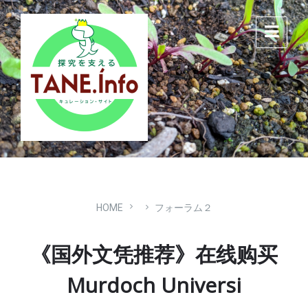
Skip
Skip
Skip
to
to
to
content
main
footer
navigation
HOME
フォーラム２
《国外文凭推荐》在线购买
Murdoch Universi