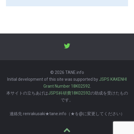
© 2026 TANE.info
Initial development of this site was supported by
JSPS KAKENHI
Grant Number 18K02592
.
本サイトの立ちあげは
JSPS科研費18K02592
の助成を受けたもの
です。
連絡先 renrakusaki★tane.info（★を@に変更してください）