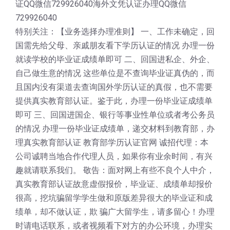
证QQ微信729926040海外文凭认证办理QQ微信
729926040
特别关注：【业务选择办理准则】 一、工作未确定，回
国需先给父母、亲戚朋友看下学历认证的情况 办理一份
就读学校的毕业证成绩单即可 二、回国进私企、外企、
自己做生意的情况 这些单位是不查询毕业证真伪的，而
且国内没有渠道去查询国外学历认证的真假，也不需要
提供真实教育部认证。鉴于此，办理一份毕业证成绩单
即可 三、回国进国企、银行等事业性单位或者考公务员
的情况 办理一份毕业证成绩单，递交材料到教育部，办
理真实教育部认证 教育部学历认证官网 诚招代理：本
公司诚聘当地合作代理人员，如果你有业余时间，有兴
趣就请联系我们。 敬告：面对网上有些不良个人中介，
真实教育部认证故意虚假报价，毕业证、成绩单却报价
很高，挖坑骗留学学生做和原版差异很大的毕业证和成
绩单，却不做认证，欺 骗广大留学生，请多留心！办理
时请电话联系，或者视频看下对方的办公环境，办理实