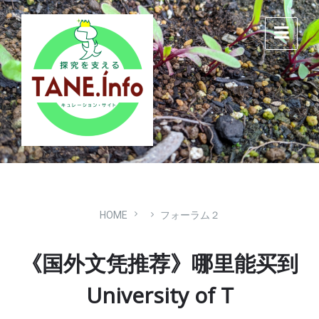
Skip
Skip
Skip
to
to
to
content
main
footer
navigation
HOME
フォーラム２
《国外文凭推荐》哪里能买到
University of T