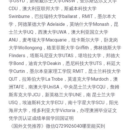
学USYD，新南威尔士大学UNSW，查尔斯达尔文大学
CDU，澳大利亚联邦大学，斯威本科技大学
Swinburne，巴拉瑞特大学ballarat，RMIT，墨尔本大
学，阿德莱德大学 Adelaide，莫纳什大学Monash，昆
士兰大学UQ，西澳大学UWA，澳大利亚国立大学
ANU，麦考瑞大学Macquarie，纽卡斯尔大学，卧龙岗
大学Wollongong，格里菲斯大学 Griffith，弗林德斯大学
Flinders，塔斯马尼亚大学UTAS，堪培拉大学，邦德大
学Bond，迪肯大学Deakin，悉尼科技大学UTS，科廷大
学Curtin，墨尔本皇家理工学院 RMIT，昆士兰科技大学
QUT，拉筹伯大学La Trobe，莫道克大学Murdoch，澳
洲TAFE，南澳大学UniSA，中央昆士兰大学CQU，詹姆
斯库克大学JCU，新英格兰大学UNE，南 昆士兰大学
USQ，埃迪斯科文大学ECU，南十字星大学SCU，阳光
海岸大学，维多利亚大学Victoria，办理澳洲毕业证文
凭学历认证成绩单留学回国证明
《国外文凭推荐》微信Q729926040哪里能买到