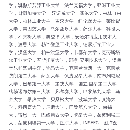
学，凯撒斯劳滕工业大学，法兰克福大学，亚琛工业大
学，斯图加特大学， 汉诺威大学，基尔大学，柏林自由
大学，柏林工业大学，吉森大学，纽伦堡大学，莱比锡
大学，美因茨大学，乌尔兹堡大学，萨尔大学，科隆大
学，不来梅大学，奥登堡 大学，安哈尔特应用技术大
学，波恩大学，勃兰登堡工业大学，德累斯顿工业大
学，汉堡大学，柏林洪堡大学，卡塞尔大学，克劳斯塔
尔工业大学，罗斯托克大学，耶拿 应用技术大学，汉堡
音乐和戏剧学院，鲁昂大学，克莱蒙费朗一大，克莱蒙
费朗第二大学，萨瓦大学，佩皮尼昂大学，南布列塔尼
大学，巴黎第一大学，第戎大学，国立 里昂第二大学，
格勒诺布尔第三大学，凡尔赛大学，巴黎第九大学，马
赛大学，昂热大学，贝桑松大学，波城大学，滨海大
学，科西嘉大学，尼斯大学，巴黎第八大学， 南锡一
大，雷恩一大，巴黎第四大学，卡昂大学，蒙彼利埃三
大，蒙彼利埃第一大学，图尔大学，INSEEC，图卢兹