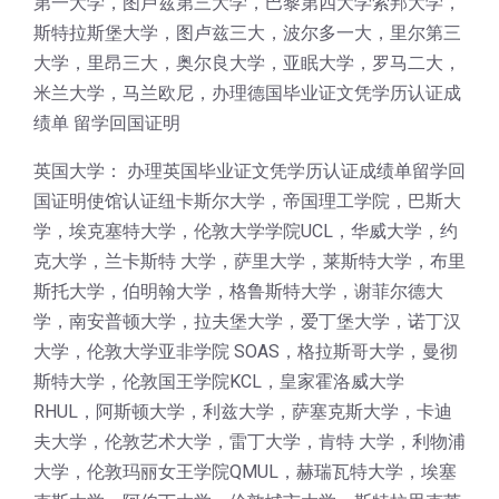
第一大学，图卢兹第三大学，巴黎第四大学索邦大学，
斯特拉斯堡大学，图卢兹三大，波尔多一大，里尔第三
大学，里昂三大，奥尔良大学，亚眠大学，罗马二大，
米兰大学，马兰欧尼，办理德国毕业证文凭学历认证成
绩单 留学回国证明
英国大学： 办理英国毕业证文凭学历认证成绩单留学回
国证明使馆认证纽卡斯尔大学，帝国理工学院，巴斯大
学，埃克塞特大学，伦敦大学学院UCL，华威大学，约
克大学，兰卡斯特 大学，萨里大学，莱斯特大学，布里
斯托大学，伯明翰大学，格鲁斯特大学，谢菲尔德大
学，南安普顿大学，拉夫堡大学，爱丁堡大学，诺丁汉
大学，伦敦大学亚非学院 SOAS，格拉斯哥大学，曼彻
斯特大学，伦敦国王学院KCL，皇家霍洛威大学
RHUL，阿斯顿大学，利兹大学，萨塞克斯大学，卡迪
夫大学，伦敦艺术大学，雷丁大学，肯特 大学，利物浦
大学，伦敦玛丽女王学院QMUL，赫瑞瓦特大学，埃塞