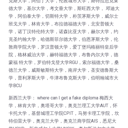
克斯大学，阿伯丁大学，伦敦城市大学，斯特拉思克莱
德大学，基尔大学，考文垂大学，斯旺西大学， 邓迪大
学，阿伯泰大学，切斯特大学，朴茨茅斯大学，威尔士
班戈大学，林肯大学，布拉德福德大学，北安普顿大
学，诺丁汉特伦特大学，诺森比亚大学，赫尔大学，约
克圣约翰大学，哈德斯菲尔德大学，伯恩茅斯大学，伦
敦商学院大学，罗汉普顿大学，爱丁堡玛格丽特皇后学
院，格林威治大学，赫特福德大学，布鲁内尔大学，德
蒙福 特大学，罗伯特戈登大学RGU，索尔福德大学，桑
德兰大学，威斯敏斯特大学，南岸大学，圣安德鲁斯大
学，普利茅斯大学，牛津布鲁克斯大学，伯明翰城市大
学BCU
新西兰大学： where can I get a fake diploma 梅西大
学，林肯大学，奥塔哥大学，奥克兰理工大学AUT，怀
卡托大学，基督城理工学院CPIT，马努卡理工学院，坎
特伯雷大学，奥克兰大学，奥克兰商学院AIS，悉尼大