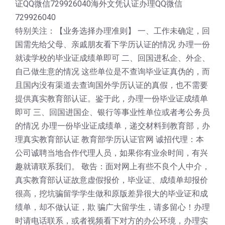
证QQ微信729926040海外文凭认证办理QQ微信
729926040
特别关注：【业务选择办理准则】 一、工作未确定，回
国需先给父母、亲戚朋友看下学历认证的情况 办理一份
就读学校的毕业证成绩单即可 二、回国进私企、外企、
自己做生意的情况 这些单位是不查询毕业证真伪的，而
且国内没有渠道去查询国外学历认证的真假，也不需要
提供真实教育部认证。鉴于此，办理一份毕业证成绩单
即可 三、回国进国企、银行等事业性单位或者考公务员
的情况 办理一份毕业证成绩单，递交材料到教育部，办
理真实教育部认证 教育部学历认证官网 诚招代理：本
公司诚聘当地合作代理人员，如果你有业余时间，有兴
趣就请联系我们。 敬告：面对网上有些不良个人中介，
真实教育部认证故意虚假报价，毕业证、成绩单却报价
很高，挖坑骗留学学生做和原版差异很大的毕业证和成
绩单，却不做认证，欺 骗广大留学生，请多留心！办理
时请电话联系，或者视频看下对方的办公环境，办理实