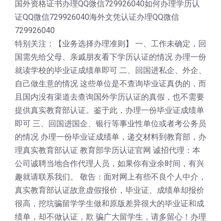
国外资格证书办理QQ微信729926040如何办理学历认
证QQ微信729926040海外文凭认证办理QQ微信
729926040
特别关注：【业务选择办理准则】 一、工作未确定，回
国需先给父母、亲戚朋友看下学历认证的情况 办理一份
就读学校的毕业证成绩单即可 二、回国进私企、外企、
自己做生意的情况 这些单位是不查询毕业证真伪的，而
且国内没有渠道去查询国外学历认证的真假，也不需要
提供真实教育部认证。鉴于此，办理一份毕业证成绩单
即可 三、回国进国企、银行等事业性单位或者考公务员
的情况 办理一份毕业证成绩单，递交材料到教育部，办
理真实教育部认证 教育部学历认证官网 诚招代理：本
公司诚聘当地合作代理人员，如果你有业余时间，有兴
趣就请联系我们。 敬告：面对网上有些不良个人中介，
真实教育部认证故意虚假报价，毕业证、成绩单却报价
很高，挖坑骗留学学生做和原版差异很大的毕业证和成
绩单，却不做认证，欺 骗广大留学生，请多留心！办理