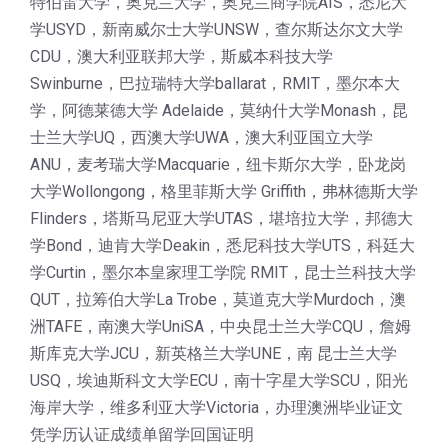
特伯雷大学，奥克兰大学，奥克兰商学院AIS，悉尼大
学USYD，新南威尔士大学UNSW，查尔斯达尔文大学
CDU，澳大利亚联邦大学，斯威本科技大学
Swinburne，巴拉瑞特大学ballarat，RMIT，墨尔本大
学，阿德莱德大学 Adelaide，莫纳什大学Monash，昆
士兰大学UQ，西澳大学UWA，澳大利亚国立大学
ANU，麦考瑞大学Macquarie，纽卡斯尔大学，卧龙岗
大学Wollongong，格里菲斯大学 Griffith，弗林德斯大学
Flinders，塔斯马尼亚大学UTAS，堪培拉大学，邦德大
学Bond，迪肯大学Deakin，悉尼科技大学UTS，科廷大
学Curtin，墨尔本皇家理工学院 RMIT，昆士兰科技大学
QUT，拉筹伯大学La Trobe，莫道克大学Murdoch，澳
洲TAFE，南澳大学UniSA，中央昆士兰大学CQU，詹姆
斯库克大学JCU，新英格兰大学UNE，南 昆士兰大学
USQ，埃迪斯科文大学ECU，南十字星大学SCU，阳光
海岸大学，维多利亚大学Victoria，办理澳洲毕业证文
凭学历认证成绩单留学回国证明