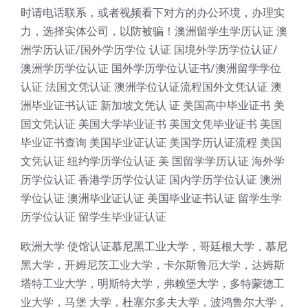
时请电话联系，或者视频看下对方的办公环境，办理实
力，选择实体公司，以防被骗！澳洲留学生学历认证 澳
洲学历认证/国外学历学位 认证 国境外学历学位认证/
澳洲学历学位认证 国外学历学位认证书/澳洲留学学位
认证 法国文凭认证 澳洲学位认证流程国外文凭认证 澳
洲毕业证书认证 新加坡文凭认 证 美国高中毕业证书 美
国文凭认证 美国大学毕业证书 美国文凭毕业证书 美国
毕业证书查询 美国毕业证认证 美国学历认证流程 美国
文凭认证 纽约学历学位认证 美 国留学学历认证 海外学
历学位认证 香港学历学位认证 国内学历学位认证 澳洲
学位认证 澳洲毕业证认证 美国毕业证书认证 留学生学
历学位认证 留学生毕业证认证
欧洲大学 使馆认证慕尼黑工业大学，哥廷根大学，慕尼
黑大学，开姆尼茨工业大学，卡尔斯鲁厄大学，达姆斯
塔特工业大学，明斯特大学，弗赖堡大学，多特蒙德工
业大学，马堡 大学，杜塞尔多夫大学，波鸿鲁尔大学，