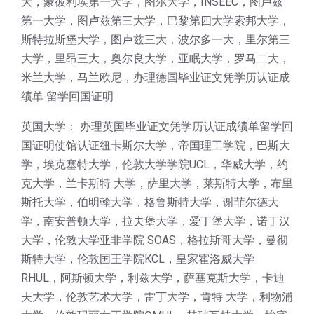
大，蒙彼利埃第一大学，图尔大学，INSEEC，图卢兹
第一大学，图卢兹第三大学，巴黎第四大学索邦大学，
斯特拉斯堡大学，图卢兹三大，波尔多一大，里尔第三
大学，里昂三大，奥尔良大学，亚眠大学，罗马二大，
米兰大学，马兰欧尼，办理德国毕业证文凭学历认证成
绩单 留学回国证明
英国大学： 办理英国毕业证文凭学历认证成绩单留学回
国证明使馆认证纽卡斯尔大学，帝国理工学院，巴斯大
学，埃克塞特大学，伦敦大学学院UCL，华威大学，约
克大学，兰卡斯特 大学，萨里大学，莱斯特大学，布里
斯托大学，伯明翰大学，格鲁斯特大学，谢菲尔德大
学，南安普顿大学，拉夫堡大学，爱丁堡大学，诺丁汉
大学，伦敦大学亚非学院 SOAS，格拉斯哥大学，曼彻
斯特大学，伦敦国王学院KCL，皇家霍洛威大学
RHUL，阿斯顿大学，利兹大学，萨塞克斯大学，卡迪
夫大学，伦敦艺术大学，雷丁大学，肯特 大学，利物浦