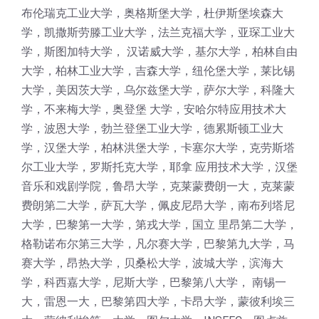
布伦瑞克工业大学，奥格斯堡大学，杜伊斯堡埃森大
学，凯撒斯劳滕工业大学，法兰克福大学，亚琛工业大
学，斯图加特大学， 汉诺威大学，基尔大学，柏林自由
大学，柏林工业大学，吉森大学，纽伦堡大学，莱比锡
大学，美因茨大学，乌尔兹堡大学，萨尔大学，科隆大
学，不来梅大学，奥登堡 大学，安哈尔特应用技术大
学，波恩大学，勃兰登堡工业大学，德累斯顿工业大
学，汉堡大学，柏林洪堡大学，卡塞尔大学，克劳斯塔
尔工业大学，罗斯托克大学，耶拿 应用技术大学，汉堡
音乐和戏剧学院，鲁昂大学，克莱蒙费朗一大，克莱蒙
费朗第二大学，萨瓦大学，佩皮尼昂大学，南布列塔尼
大学，巴黎第一大学，第戎大学，国立 里昂第二大学，
格勒诺布尔第三大学，凡尔赛大学，巴黎第九大学，马
赛大学，昂热大学，贝桑松大学，波城大学，滨海大
学，科西嘉大学，尼斯大学，巴黎第八大学， 南锡一
大，雷恩一大，巴黎第四大学，卡昂大学，蒙彼利埃三