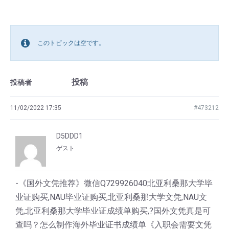
このトピックは空です。
投稿
投稿者
11/02/2022 17:35
#473212
D5DDD1
ゲスト
-《国外文凭推荐》微信Q729926040北亚利桑那大学毕
业证购买,NAU毕业证购买,北亚利桑那大学文凭,NAU文
凭,北亚利桑那大学毕业证成绩单购买,?国外文凭真是可
查吗？怎么制作海外毕业证书成绩单《入职会需要文凭