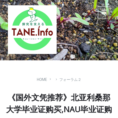
Skip
Skip
Skip
to
to
to
content
main
footer
navigation
HOME
フォーラム２
《国外文凭推荐》北亚利桑那
大学毕业证购买,NAU毕业证购