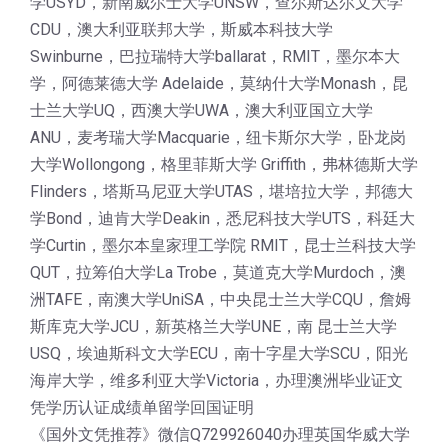
学USYD，新南威尔士大学UNSW，查尔斯达尔文大学
CDU，澳大利亚联邦大学，斯威本科技大学
Swinburne，巴拉瑞特大学ballarat，RMIT，墨尔本大
学，阿德莱德大学 Adelaide，莫纳什大学Monash，昆
士兰大学UQ，西澳大学UWA，澳大利亚国立大学
ANU，麦考瑞大学Macquarie，纽卡斯尔大学，卧龙岗
大学Wollongong，格里菲斯大学 Griffith，弗林德斯大学
Flinders，塔斯马尼亚大学UTAS，堪培拉大学，邦德大
学Bond，迪肯大学Deakin，悉尼科技大学UTS，科廷大
学Curtin，墨尔本皇家理工学院 RMIT，昆士兰科技大学
QUT，拉筹伯大学La Trobe，莫道克大学Murdoch，澳
洲TAFE，南澳大学UniSA，中央昆士兰大学CQU，詹姆
斯库克大学JCU，新英格兰大学UNE，南 昆士兰大学
USQ，埃迪斯科文大学ECU，南十字星大学SCU，阳光
海岸大学，维多利亚大学Victoria，办理澳洲毕业证文
凭学历认证成绩单留学回国证明
《国外文凭推荐》微信Q729926040办理英国华威大学