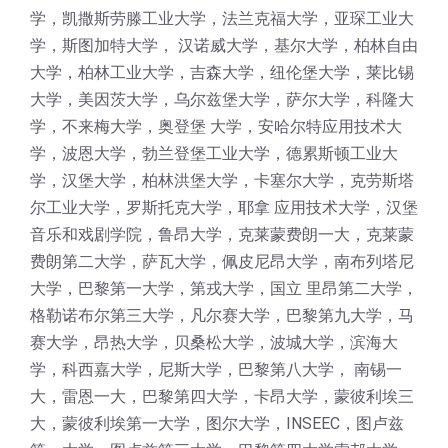
学，凯撒斯劳滕工业大学，法兰克福大学，亚琛工业大
学，斯图加特大学， 汉诺威大学，基尔大学，柏林自由
大学，柏林工业大学，吉森大学，纽伦堡大学，莱比锡
大学，美因茨大学，乌尔兹堡大学，萨尔大学，科隆大
学，不来梅大学，奥登堡 大学，安哈尔特应用技术大
学，波恩大学，勃兰登堡工业大学，德累斯顿工业大
学，汉堡大学，柏林洪堡大学，卡塞尔大学，克劳斯塔
尔工业大学，罗斯托克大学，耶拿 应用技术大学，汉堡
音乐和戏剧学院，鲁昂大学，克莱蒙费朗一大，克莱蒙
费朗第二大学，萨瓦大学，佩皮尼昂大学，南布列塔尼
大学，巴黎第一大学，第戎大学，国立 里昂第二大学，
格勒诺布尔第三大学，凡尔赛大学，巴黎第九大学，马
赛大学，昂热大学，贝桑松大学，波城大学，滨海大
学，科西嘉大学，尼斯大学，巴黎第八大学， 南锡一
大，雷恩一大，巴黎第四大学，卡昂大学，蒙彼利埃三
大，蒙彼利埃第一大学，图尔大学，INSEEC，图卢兹