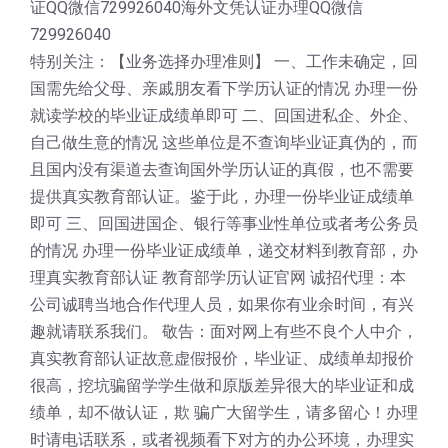
证QQ微信729926040海外文凭认证办理QQ微信
729926040
特别关注：【业务选择办理准则】 一、工作未确定，回
国需先给父母、亲戚朋友看下学历认证的情况 办理一份
就读学校的毕业证成绩单即可 二、回国进私企、外企、
自己做生意的情况 这些单位是不查询毕业证真伪的，而
且国内没有渠道去查询国外学历认证的真假，也不需要
提供真实教育部认证。鉴于此，办理一份毕业证成绩单
即可 三、回国进国企、银行等事业性单位或者考公务员
的情况 办理一份毕业证成绩单，递交材料到教育部，办
理真实教育部认证 教育部学历认证官网 诚招代理：本
公司诚聘当地合作代理人员，如果你有业余时间，有兴
趣就请联系我们。 敬告：面对网上有些不良个人中介，
真实教育部认证故意虚假报价，毕业证、成绩单却报价
很高，挖坑骗留学学生做和原版差异很大的毕业证和成
绩单，却不做认证，欺 骗广大留学生，请多留心！办理
时请电话联系，或者视频看下对方的办公环境，办理实