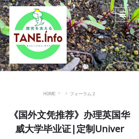
Skip
Skip
Skip
to
to
to
content
main
footer
navigation
HOME
フォーラム２
《国外文凭推荐》办理英国华
威大学毕业证|定制Univer