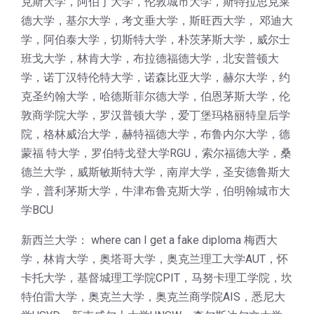
克斯大学，阿伯丁大学，伦敦城市大学，斯特拉思克莱
德大学，基尔大学，考文垂大学，斯旺西大学， 邓迪大
学，阿伯泰大学，切斯特大学，朴茨茅斯大学，威尔士
班戈大学，林肯大学，布拉德福德大学，北安普顿大
学，诺丁汉特伦特大学，诺森比亚大学，赫尔大学，约
克圣约翰大学，哈德斯菲尔德大学，伯恩茅斯大学，伦
敦商学院大学，罗汉普顿大学，爱丁堡玛格丽特皇后学
院，格林威治大学，赫特福德大学，布鲁内尔大学，德
蒙福 特大学，罗伯特戈登大学RGU，索尔福德大学，桑
德兰大学，威斯敏斯特大学，南岸大学，圣安德鲁斯大
学，普利茅斯大学，牛津布鲁克斯大学，伯明翰城市大
学BCU
新西兰大学： where can I get a fake diploma 梅西大
学，林肯大学，奥塔哥大学，奥克兰理工大学AUT，怀
卡托大学，基督城理工学院CPIT，马努卡理工学院，坎
特伯雷大学，奥克兰大学，奥克兰商学院AIS，悉尼大