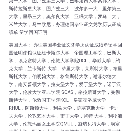
第一大学，图卢兹第三大学，巴黎第四大学索邦大学，
斯特拉斯堡大学，图卢兹三大，波尔多一大，里尔第三
大学，里昂三大，奥尔良大学，亚眠大学，罗马二大，
米兰大学，马兰欧尼，办理德国毕业证文凭学历认证成
绩单 留学回国证明
英国大学： 办理英国毕业证文凭学历认证成绩单留学回
国证明使馆认证纽卡斯尔大学，帝国理工学院，巴斯大
学，埃克塞特大学，伦敦大学学院UCL，华威大学，约
克大学，兰卡斯特 大学，萨里大学，莱斯特大学，布里
斯托大学，伯明翰大学，格鲁斯特大学，谢菲尔德大
学，南安普顿大学，拉夫堡大学，爱丁堡大学，诺丁汉
大学，伦敦大学亚非学院 SOAS，格拉斯哥大学，曼彻
斯特大学，伦敦国王学院KCL，皇家霍洛威大学
RHUL，阿斯顿大学，利兹大学，萨塞克斯大学，卡迪
夫大学，伦敦艺术大学，雷丁大学，肯特 大学，利物浦
大学，伦敦玛丽女王学院QMUL，赫瑞瓦特大学，埃塞