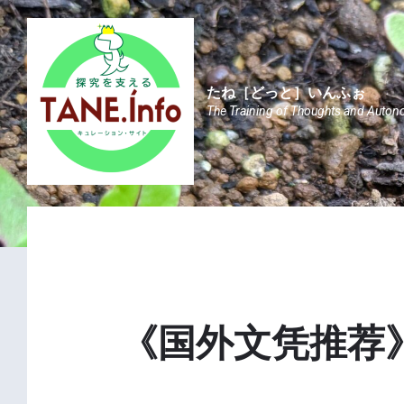
Skip
Skip
Skip
to
to
to
content
main
footer
navigation
たね［どっと］いんふぉ
The Training of Thoughts and Auton
《国外文凭推荐》