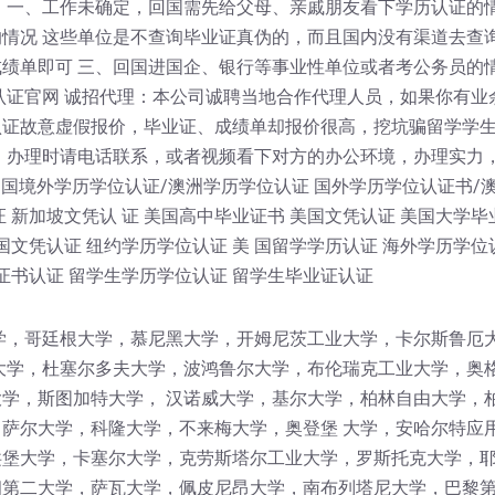
 一、工作未确定，回国需先给父母、亲戚朋友看下学历认证的情
情况 这些单位是不查询毕业证真伪的，而且国内没有渠道去查
绩单即可 三、回国进国企、银行等事业性单位或者考公务员的
认证官网 诚招代理：本公司诚聘当地合作代理人员，如果你有业
认证故意虚假报价，毕业证、成绩单却报价很高，挖坑骗留学学
！办理时请电话联系，或者视频看下对方的办公环境，办理实力
 国境外学历学位认证/澳洲学历学位认证 国外学历学位认证书/
 新加坡文凭认 证 美国高中毕业证书 美国文凭认证 美国大学毕
国文凭认证 纽约学历学位认证 美 国留学学历认证 海外学历学位
证书认证 留学生学历学位认证 留学生毕业证认证
学，哥廷根大学，慕尼黑大学，开姆尼茨工业大学，卡尔斯鲁厄
大学，杜塞尔多夫大学，波鸿鲁尔大学，布伦瑞克工业大学，奥
学，斯图加特大学， 汉诺威大学，基尔大学，柏林自由大学，
萨尔大学，科隆大学，不来梅大学，奥登堡 大学，安哈尔特应
堡大学，卡塞尔大学，克劳斯塔尔工业大学，罗斯托克大学，耶
第二大学，萨瓦大学，佩皮尼昂大学，南布列塔尼大学，巴黎第