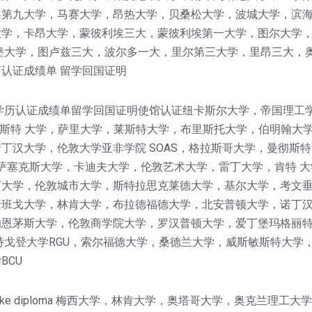
黎第九大学，马赛大学，昂热大学，贝桑松大学，波城大学，滨
学，卡昂大学，蒙彼利埃三大，蒙彼利埃第一大学，图尔大学，I
堡大学，图卢兹三大，波尔多一大，里尔第三大学，里昂三大，
认证成绩单 留学回国证明
学历认证成绩单留学回国证明使馆认证纽卡斯尔大学，帝国理工
卡斯特 大学，萨里大学，莱斯特大学，布里斯托大学，伯明翰大
丁汉大学，伦敦大学亚非学院 SOAS，格拉斯哥大学，曼彻斯特
，萨塞克斯大学，卡迪夫大学，伦敦艺术大学，雷丁大学，肯特 大
大学，伦敦城市大学，斯特拉思克莱德大学，基尔大学，考文垂
班戈大学，林肯大学，布拉德福德大学，北安普顿大学，诺丁汉
伯恩茅斯大学，伦敦商学院大学，罗汉普顿大学，爱丁堡玛格丽
特戈登大学RGU，索尔福德大学，桑德兰大学，威斯敏斯特大学
BCU
get a fake diploma 梅西大学，林肯大学，奥塔哥大学，奥克兰