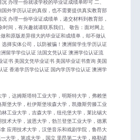
况 办理一份就读学校的毕业证成绩单即可 二、
询国外学历认证的真假，也不需要提供真实教育部
情况 办理一份毕业证成绩单，递交材料到教育部，
余时间，有兴趣就请联系我们。 敬告：面对网上
生做和原版差异很大的毕业证和成绩单，却不做认
，选择实体公司，以防被骗！澳洲留学生学历认证
澳洲留学学位认证 法国文凭认证 澳洲学位认证流
业证书 美国文凭毕业证书 美国毕业证书查询 美国
认证 香港学历学位认证 国内学历学位认证 澳洲学
大学，达姆斯塔特工业大学，明斯特大学，弗赖堡
格斯堡大学，杜伊斯堡埃森大学，凯撒斯劳滕工业
柏林工业大学，吉森大学，纽伦堡大学，莱比锡大
用技术大学，波恩大学，勃兰登堡工业大学，德累
拿 应用技术大学，汉堡音乐和戏剧学院，鲁昂大
一大学，第戎大学，国立 里昂第二大学，格勒诺