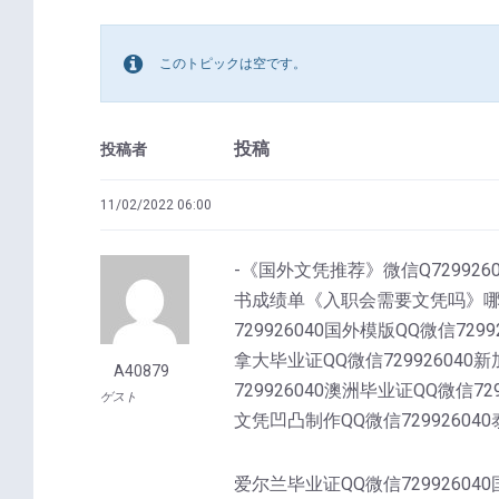
このトピックは空です。
投稿
投稿者
11/02/2022 06:00
-《国外文凭推荐》微信Q7299260
书成绩单《入职会需要文凭吗》哪里专
729926040国外模版QQ微信729
拿大毕业证QQ微信729926040新
A40879
729926040澳洲毕业证QQ微信72
ゲスト
文凭凹凸制作QQ微信729926040
爱尔兰毕业证QQ微信72992604