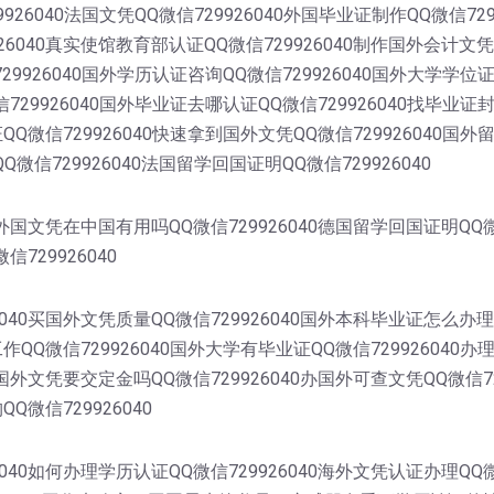
9926040法国文凭QQ微信729926040外国毕业证制作QQ微信72
6040真实使馆教育部认证QQ微信729926040制作国外会计文凭
729926040国外学历认证咨询QQ微信729926040国外大学学位
信729926040国外毕业证去哪认证QQ微信729926040找毕业证
证QQ微信729926040快速拿到国外文凭QQ微信729926040国
Q微信729926040法国留学回国证明QQ微信729926040
0外国文凭在中国有用吗QQ微信729926040德国留学回国证明QQ
信729926040
040买国外文凭质量QQ微信729926040国外本科毕业证怎么办理
工作QQ微信729926040国外大学有毕业证QQ微信729926040
理国外文凭要交定金吗QQ微信729926040办国外可查文凭QQ微信
Q微信729926040
40如何办理学历认证QQ微信729926040海外文凭认证办理QQ微信