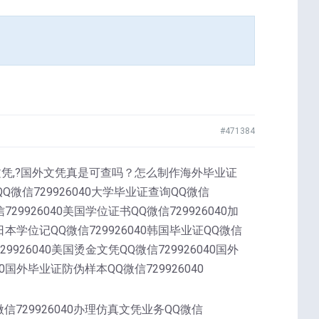
#471384
rsity文凭,?国外文凭真是可查吗？怎么制作海外毕业证
微信729926040大学毕业证查询QQ微信
729926040美国学位证书QQ微信729926040加
0日本学位记QQ微信729926040韩国毕业证QQ微信
29926040美国烫金文凭QQ微信729926040国外
40国外毕业证防伪样本QQ微信729926040
微信729926040办理仿真文凭业务QQ微信