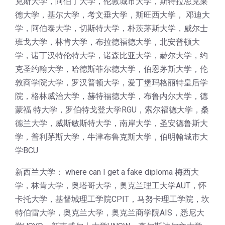
克斯大学，阿伯丁大学，伦敦城市大学，斯特拉思克莱
德大学，基尔大学，考文垂大学，斯旺西大学， 邓迪大
学，阿伯泰大学，切斯特大学，朴茨茅斯大学，威尔士
班戈大学，林肯大学，布拉德福德大学，北安普顿大
学，诺丁汉特伦特大学，诺森比亚大学，赫尔大学，约
克圣约翰大学，哈德斯菲尔德大学，伯恩茅斯大学，伦
敦商学院大学，罗汉普顿大学，爱丁堡玛格丽特皇后学
院，格林威治大学，赫特福德大学，布鲁内尔大学，德
蒙福 特大学，罗伯特戈登大学RGU，索尔福德大学，桑
德兰大学，威斯敏斯特大学，南岸大学，圣安德鲁斯大
学，普利茅斯大学，牛津布鲁克斯大学，伯明翰城市大
学BCU
新西兰大学： where can I get a fake diploma 梅西大
学，林肯大学，奥塔哥大学，奥克兰理工大学AUT，怀
卡托大学，基督城理工学院CPIT，马努卡理工学院，坎
特伯雷大学，奥克兰大学，奥克兰商学院AIS，悉尼大