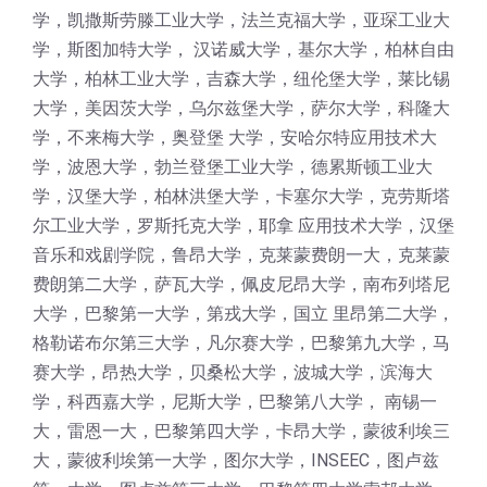
学，凯撒斯劳滕工业大学，法兰克福大学，亚琛工业大
学，斯图加特大学， 汉诺威大学，基尔大学，柏林自由
大学，柏林工业大学，吉森大学，纽伦堡大学，莱比锡
大学，美因茨大学，乌尔兹堡大学，萨尔大学，科隆大
学，不来梅大学，奥登堡 大学，安哈尔特应用技术大
学，波恩大学，勃兰登堡工业大学，德累斯顿工业大
学，汉堡大学，柏林洪堡大学，卡塞尔大学，克劳斯塔
尔工业大学，罗斯托克大学，耶拿 应用技术大学，汉堡
音乐和戏剧学院，鲁昂大学，克莱蒙费朗一大，克莱蒙
费朗第二大学，萨瓦大学，佩皮尼昂大学，南布列塔尼
大学，巴黎第一大学，第戎大学，国立 里昂第二大学，
格勒诺布尔第三大学，凡尔赛大学，巴黎第九大学，马
赛大学，昂热大学，贝桑松大学，波城大学，滨海大
学，科西嘉大学，尼斯大学，巴黎第八大学， 南锡一
大，雷恩一大，巴黎第四大学，卡昂大学，蒙彼利埃三
大，蒙彼利埃第一大学，图尔大学，INSEEC，图卢兹