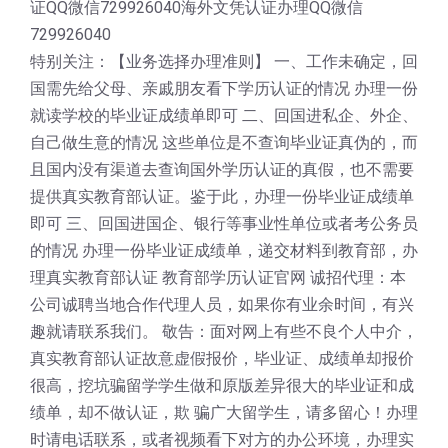
证QQ微信729926040海外文凭认证办理QQ微信
729926040
特别关注：【业务选择办理准则】 一、工作未确定，回
国需先给父母、亲戚朋友看下学历认证的情况 办理一份
就读学校的毕业证成绩单即可 二、回国进私企、外企、
自己做生意的情况 这些单位是不查询毕业证真伪的，而
且国内没有渠道去查询国外学历认证的真假，也不需要
提供真实教育部认证。鉴于此，办理一份毕业证成绩单
即可 三、回国进国企、银行等事业性单位或者考公务员
的情况 办理一份毕业证成绩单，递交材料到教育部，办
理真实教育部认证 教育部学历认证官网 诚招代理：本
公司诚聘当地合作代理人员，如果你有业余时间，有兴
趣就请联系我们。 敬告：面对网上有些不良个人中介，
真实教育部认证故意虚假报价，毕业证、成绩单却报价
很高，挖坑骗留学学生做和原版差异很大的毕业证和成
绩单，却不做认证，欺 骗广大留学生，请多留心！办理
时请电话联系，或者视频看下对方的办公环境，办理实