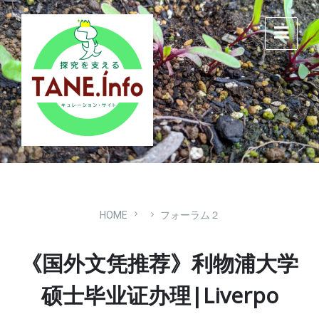
Skip
Skip
Skip
to
to
to
content
main
footer
navigation
HOME
フォーラム２
《国外文凭推荐》利物浦大学
硕士毕业证办理|Liverpo