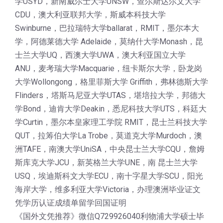
学USYD，新南威尔士大学UNSW，查尔斯达尔文大学
CDU，澳大利亚联邦大学，斯威本科技大学
Swinburne，巴拉瑞特大学ballarat，RMIT，墨尔本大
学，阿德莱德大学 Adelaide，莫纳什大学Monash，昆
士兰大学UQ，西澳大学UWA，澳大利亚国立大学
ANU，麦考瑞大学Macquarie，纽卡斯尔大学，卧龙岗
大学Wollongong，格里菲斯大学 Griffith，弗林德斯大学
Flinders，塔斯马尼亚大学UTAS，堪培拉大学，邦德大
学Bond，迪肯大学Deakin，悉尼科技大学UTS，科廷大
学Curtin，墨尔本皇家理工学院 RMIT，昆士兰科技大学
QUT，拉筹伯大学La Trobe，莫道克大学Murdoch，澳
洲TAFE，南澳大学UniSA，中央昆士兰大学CQU，詹姆
斯库克大学JCU，新英格兰大学UNE，南 昆士兰大学
USQ，埃迪斯科文大学ECU，南十字星大学SCU，阳光
海岸大学，维多利亚大学Victoria，办理澳洲毕业证文
凭学历认证成绩单留学回国证明
《国外文凭推荐》微信Q729926040利物浦大学硕士毕