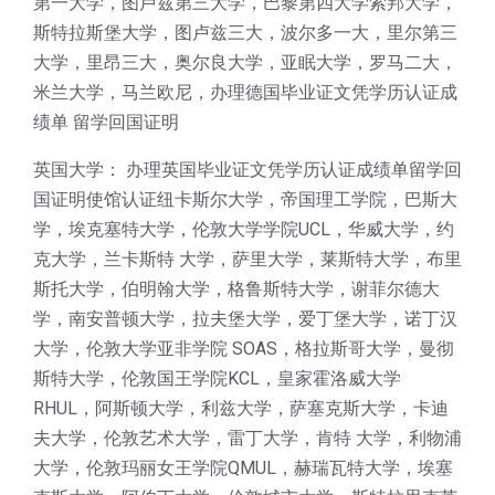
第一大学，图卢兹第三大学，巴黎第四大学索邦大学，
斯特拉斯堡大学，图卢兹三大，波尔多一大，里尔第三
大学，里昂三大，奥尔良大学，亚眠大学，罗马二大，
米兰大学，马兰欧尼，办理德国毕业证文凭学历认证成
绩单 留学回国证明
英国大学： 办理英国毕业证文凭学历认证成绩单留学回
国证明使馆认证纽卡斯尔大学，帝国理工学院，巴斯大
学，埃克塞特大学，伦敦大学学院UCL，华威大学，约
克大学，兰卡斯特 大学，萨里大学，莱斯特大学，布里
斯托大学，伯明翰大学，格鲁斯特大学，谢菲尔德大
学，南安普顿大学，拉夫堡大学，爱丁堡大学，诺丁汉
大学，伦敦大学亚非学院 SOAS，格拉斯哥大学，曼彻
斯特大学，伦敦国王学院KCL，皇家霍洛威大学
RHUL，阿斯顿大学，利兹大学，萨塞克斯大学，卡迪
夫大学，伦敦艺术大学，雷丁大学，肯特 大学，利物浦
大学，伦敦玛丽女王学院QMUL，赫瑞瓦特大学，埃塞