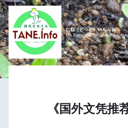
Skip
Skip
Skip
to
to
to
content
main
footer
navigation
たね［どっと］いんふぉ
The Training of Thoughts and Auton
《国外文凭推荐