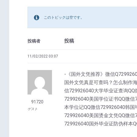
このトピックは空です。
投稿
投稿者
11/02/2022 03:07
-《国外文凭推荐》微信Q7299260
国外文凭真是可查吗？怎么制作海外
信729926040大学毕业证查询QQ
729926040美国学位证书QQ微信7
91720
本学位记QQ微信729926040韩国
ゲスト
729926040美国烫金文凭QQ微信
729926040国外毕业证防伪样本QQ