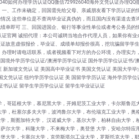
40如何办理学历认证QQ微信729926040海外文凭认证办理QQ微信
 一、工作未确定，回国需先给父母、亲戚朋友看下学历认证的情
情况 这些单位是不查询毕业证真伪的，而且国内没有渠道去查
绩单即可 三、回国进国企、银行等事业性单位或者考公务员的
认证官网 诚招代理：本公司诚聘当地合作代理人员，如果你有业
认证故意虚假报价，毕业证、成绩单却报价很高，挖坑骗留学学
！办理时请电话联系，或者视频看下对方的办公环境，办理实力
 国境外学历学位认证/澳洲学历学位认证 国外学历学位认证书/
 新加坡文凭认 证 美国高中毕业证书 美国文凭认证 美国大学毕
国文凭认证 纽约学历学位认证 美 国留学学历认证 海外学历学位
证书认证 留学生学历学位认证 留学生毕业证认证
学，哥廷根大学，慕尼黑大学，开姆尼茨工业大学，卡尔斯鲁厄
大学，杜塞尔多夫大学，波鸿鲁尔大学，布伦瑞克工业大学，奥
学，斯图加特大学， 汉诺威大学，基尔大学，柏林自由大学，
萨尔大学，科隆大学，不来梅大学，奥登堡 大学，安哈尔特应
堡大学，卡塞尔大学，克劳斯塔尔工业大学，罗斯托克大学，耶