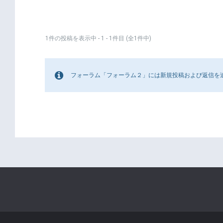
1件の投稿を表示中 - 1 - 1件目 (全1件中)
フォーラム「フォーラム２」には新規投稿および返信を