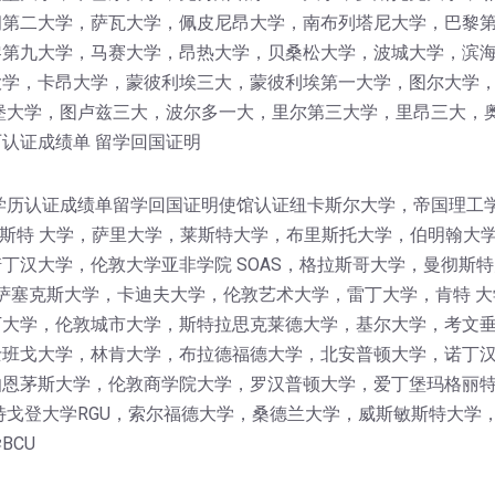
第二大学，萨瓦大学，佩皮尼昂大学，南布列塔尼大学，巴黎第
黎第九大学，马赛大学，昂热大学，贝桑松大学，波城大学，滨
学，卡昂大学，蒙彼利埃三大，蒙彼利埃第一大学，图尔大学，I
堡大学，图卢兹三大，波尔多一大，里尔第三大学，里昂三大，
认证成绩单 留学回国证明
学历认证成绩单留学回国证明使馆认证纽卡斯尔大学，帝国理工
卡斯特 大学，萨里大学，莱斯特大学，布里斯托大学，伯明翰大
丁汉大学，伦敦大学亚非学院 SOAS，格拉斯哥大学，曼彻斯特
，萨塞克斯大学，卡迪夫大学，伦敦艺术大学，雷丁大学，肯特 大
大学，伦敦城市大学，斯特拉思克莱德大学，基尔大学，考文垂
班戈大学，林肯大学，布拉德福德大学，北安普顿大学，诺丁汉
伯恩茅斯大学，伦敦商学院大学，罗汉普顿大学，爱丁堡玛格丽
特戈登大学RGU，索尔福德大学，桑德兰大学，威斯敏斯特大学
BCU