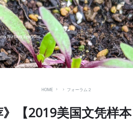
omy Nurtures Everyone.
HOME
フォーラム２
》【2019美国文凭样本】