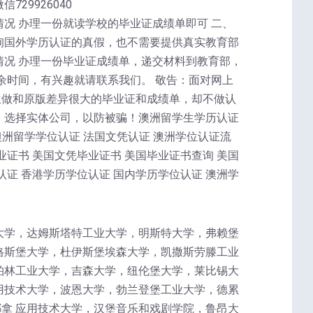
729926040
况 办理一份就读学校的毕业证成绩单即可 二、
询国外学历认证的真假，也不需要提供真实教育部
情况 办理一份毕业证成绩单，递交材料到教育部，
余时间，有兴趣就请联系我们。 敬告：面对网上
生做和原版差异很大的毕业证和成绩单，却不做认
，选择实体公司，以防被骗！澳洲留学生学历认证
澳洲留学学位认证 法国文凭认证 澳洲学位认证流
业证书 美国文凭毕业证书 美国毕业证书查询 美国
认证 香港学历学位认证 国内学历学位认证 澳洲学
大学，达姆斯塔特工业大学，明斯特大学，弗赖堡
格斯堡大学，杜伊斯堡埃森大学，凯撒斯劳滕工业
柏林工业大学，吉森大学，纽伦堡大学，莱比锡大
用技术大学，波恩大学，勃兰登堡工业大学，德累
拿 应用技术大学，汉堡音乐和戏剧学院，鲁昂大