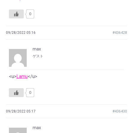
0
09/28/2022 05:16
#436428
max
ゲスト
<u>
Lamu
</u>
0
09/28/2022 05:17
#436430
max