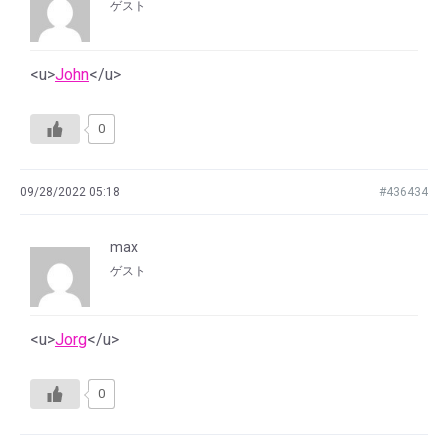
ゲスト
<u>
John
</u>
0
09/28/2022 05:18
#436434
max
ゲスト
<u>
Jorg
</u>
0