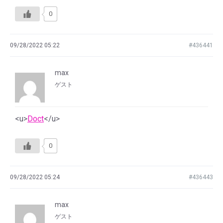
0
09/28/2022 05:22
#436441
max
ゲスト
<u>
Doct
</u>
0
09/28/2022 05:24
#436443
max
ゲスト