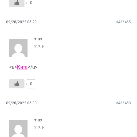
0
09/28/2022 05:29
#436455
max
ゲスト
<u>
Кита
</u>
0
09/28/2022 05:30
#436458
max
ゲスト