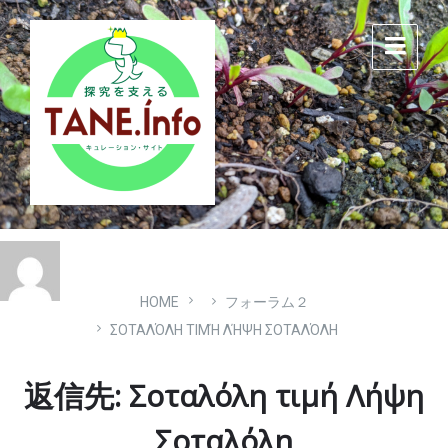
Skip
Skip
Skip
to
to
to
content
main
footer
navigation
HOME
フォーラム２
ΣΟΤΑΛΌΛΗ ΤΙΜΉ ΛΉΨΗ ΣΟΤΑΛΌΛΗ
返信先: Σοταλόλη τιμή Λήψη
Σοταλόλη