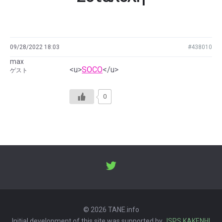
09/28/2022 18:03
#438010
max
<u>
SOCO
</u>
ゲスト
0
© 2026 TANE.info
Initial development of this site was supported by
JSPS KAKENHI