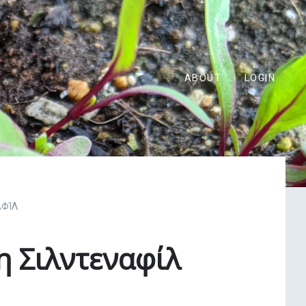
ABOUT
LOGIN
ΑΦΊΛ
 Σιλντεναφίλ