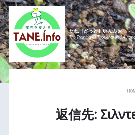
Skip
Skip
Skip
to
to
to
content
main
footer
navigation
たね［どっと］いんふぉ
The Training of Thoughts and Auton
HO
返信先: Σιλντε