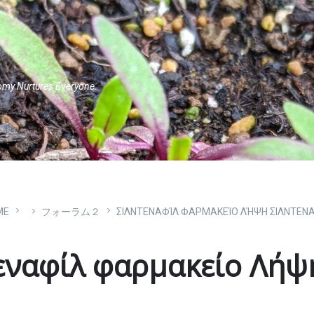
omy Nurtures Everyone.
ME
フォーラム２
ΣΙΛΝΤΕΝΑΦΊΛ ΦΑΡΜΑΚΕΊΟ ΛΉΨΗ ΣΙΛΝΤΕΝ
ναφίλ φαρμακείο Λήψη