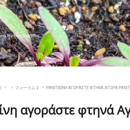
omy Nurtures Everyone.
E
フォーラム２
ΡΑΝΙΤΙΔΊΝΗ ΑΓΟΡΆΣΤΕ ΦΤΗΝΆ ΑΓΟΡΆ ΡΑΝΙΤ
νη αγοράστε φτηνά Αγ