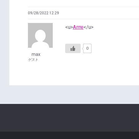
09/28/2022 12:29
<u>
Апте
</u>
0
max
ゲスト