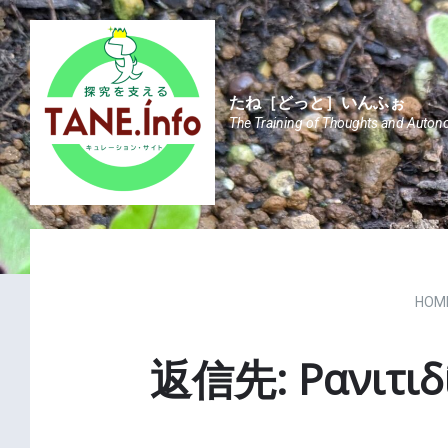
Skip
Skip
Skip
to
to
to
content
main
footer
navigation
たね［どっと］いんふぉ
The Training of Thoughts and Auton
HOM
返信先: Ρανιτιδί