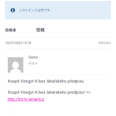
このトピックは空です。
投稿
投稿者
10/27/2022 19:18
#456465
Seino
ゲスト
Koupit Viregyt-K bez lékařského předpisu
Koupit Viregyt-K bez lekarskeho predpisu! =>
http://bit.ly/amantcz
.
.