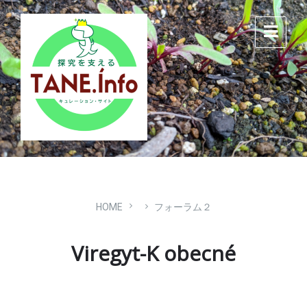
Skip
Skip
Skip
to
to
to
content
main
footer
navigation
HOME
フォーラム２
Viregyt-K obecné