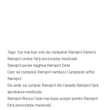
.
.
.
.
.
.
.
Tags: Cel mai bun site de cumpărat Ramipril Generic
Ramipril online fără prescripție medicală
Ramipril peste tejghea Ramipril Deta
Cum se cumpără Ramipril ramburs Cumpărați ieftin
Ramipril
De unde să cumpăr Ramipril din Canada Ramipril fără
aprobarea medicului
Ramipril Brezoi Cele mai bune prețuri pentru Ramipril
fără prescripție medicală