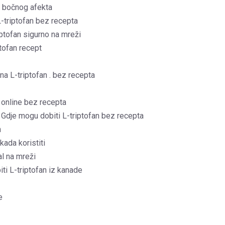
a bočnog afekta
L-triptofan bez recepta
iptofan sigurno na mreži
ptofan recept
na L-triptofan . bez recepta
 online bez recepta
 Gdje mogu dobiti L-triptofan bez recepta
n
kada koristiti
al na mreži
iti L-triptofan iz kanade
e