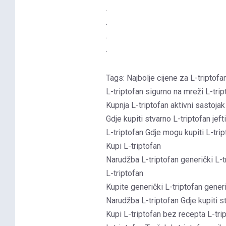
.
.
.
.
Tags: Najbolje cijene za L-triptofa
L-triptofan sigurno na mreži L-trip
Kupnja L-triptofan aktivni sastojak
Gdje kupiti stvarno L-triptofan jeft
L-triptofan Gdje mogu kupiti L-tri
Kupi L-triptofan
Narudžba L-triptofan generički L-t
L-triptofan
Kupite generički L-triptofan gener
Narudžba L-triptofan Gdje kupiti s
Kupi L-triptofan bez recepta L-trip