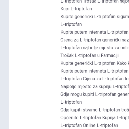
L-triptofan Trošak L-triptofan najbo
Kupi L-triptofan
Kupite generički L-triptofan sigurn
L-triptofan
Kupite putem interneta L-triptofan
Cijena za L-triptofan generički naz
L-triptofan najbolje mjesto za onli
Trošak L-triptofan u Farmaciji
Kupite generički L-triptofan Kako k
Kupite putem interneta L-triptofan
L-triptofan Cijena za L-triptofan t
Najbolje mjesto za kupnju L-tripto
Gdje mogu kupiti L-triptofan gener
L-triptofan
Gdje kupiti stvarno L-triptofan tro
Općenito L-triptofan Kupnja L-tript
L-triptofan Online L-triptofan