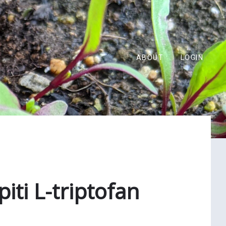
ABOUT
LOGIN
iti L-triptofan