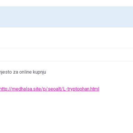
mjesto za online kupnju
http://medhalsa.site/p/seoalt/L-tryptophan.html