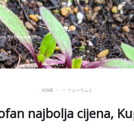
omy Nurtures Everyone.
HOME
フォーラム２
ofan najbolja cijena, Kup