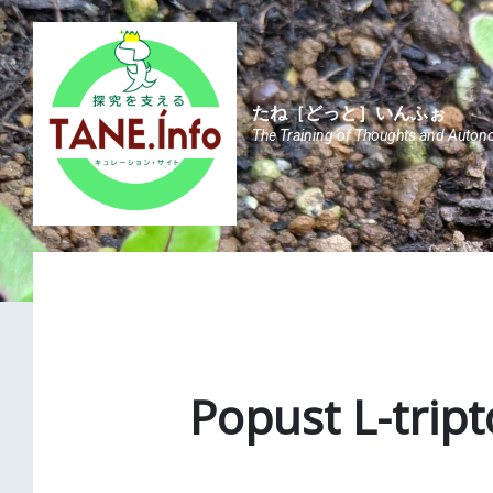
Skip
Skip
Skip
to
to
to
content
main
footer
navigation
たね［どっと］いんふぉ
The Training of Thoughts and Auton
Popust L-tript