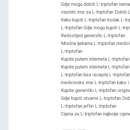
Gdje mogu dobiti L-triptofan nem
vlastito ime za L-triptofan Dobiti 
Kako kupiti L-triptofan trošak L-tr
L-triptofan Gdje mogu kupiti L-tri
Redoslijed generički L-triptofan
Mrežna ljekarna L-triptofan medici
L-triptofan
Kupite putem interneta L-triptofan
Kupite putem interneta L-triptofan
L-triptofan bez recepta L-triptofa
medicinsko ime L-triptofan kako i 
Kupite generički L-triptofan origin
Gdje kupiti stvarno L-triptofan Dob
L-triptofan jeftin L-triptofan
Cijena za L-triptofan najbolje cijen