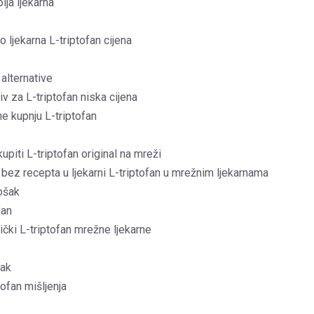
lja ljekarna
o ljekarna L-triptofan cijena
 alternative
iv za L-triptofan niska cijena
ne kupnju L-triptofan
upiti L-triptofan original na mreži
 bez recepta u ljekarni L-triptofan u mrežnim ljekarnama
rošak
fan
ički L-triptofan mrežne ljekarne
šak
ofan mišljenja