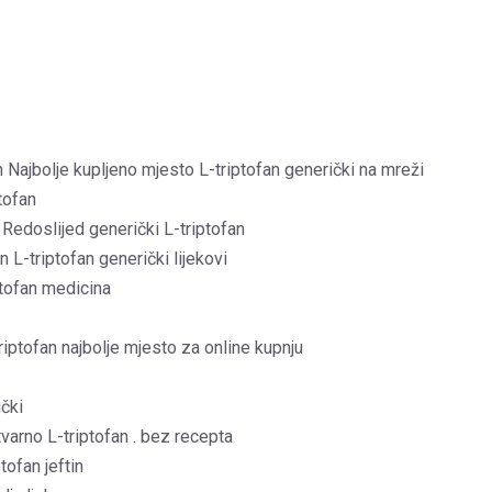
n Najbolje kupljeno mjesto L-triptofan generički na mreži
tofan
 Redoslijed generički L-triptofan
in L-triptofan generički lijekovi
ptofan medicina
riptofan najbolje mjesto za online kupnju
ički
tvarno L-triptofan . bez recepta
tofan jeftin