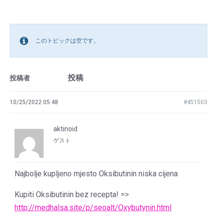
このトピックは空です。
投稿
投稿者
10/25/2022 05:48
#451503
aktinoid
ゲスト
Najbolje kupljeno mjesto Oksibutinin niska cijena
Kupiti Oksibutinin bez recepta! =>
http://medhalsa.site/p/seoalt/Oxybutynin.html