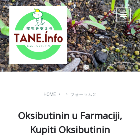
Skip
Skip
Skip
to
to
to
content
main
footer
navigation
HOME
フォーラム２
Oksibutinin u Farmaciji,
Kupiti Oksibutinin