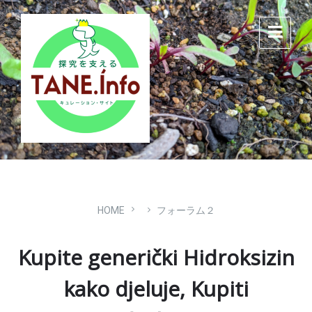
Skip
Skip
Skip
to
to
to
content
main
footer
navigation
HOME
フォーラム２
Kupite generički Hidroksizin
kako djeluje, Kupiti