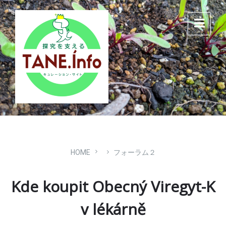
Skip
Skip
Skip
to
to
to
content
main
footer
navigation
HOME
フォーラム２
Kde koupit Obecný Viregyt-K
v lékárně