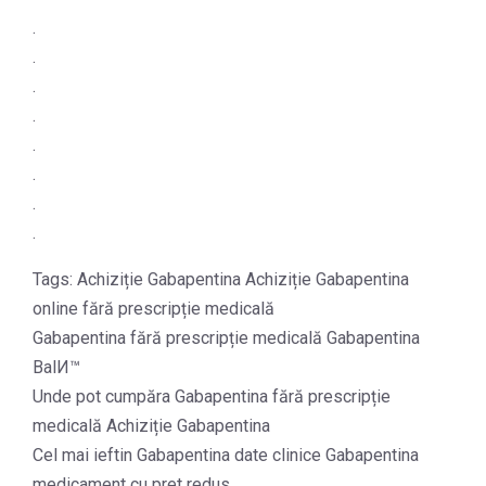
.
.
.
.
.
.
.
.
Tags: Achiziție Gabapentina Achiziție Gabapentina
online fără prescripție medicală
Gabapentina fără prescripție medicală Gabapentina
BalИ™
Unde pot cumpăra Gabapentina fără prescripție
medicală Achiziție Gabapentina
Cel mai ieftin Gabapentina date clinice Gabapentina
medicament cu pret redus