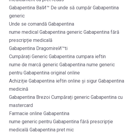
Gabapentina BalИ™ De unde să cumpăr Gabapentina
generic
Unde se comandă Gabapentina
nume medical Gabapentina generic Gabapentina fără
prescripție medicală
Gabapentina DragomireИ™ti
Cumpărați Generic Gabapentina cumpara ieftin
nume de marcă generic Gabapentina nume generic
pentru Gabapentina original online
Achiziție Gabapentina ieftin online și sigur Gabapentina
medicină
Gabapentina Brezoi Cumpărați generic Gabapentina cu
mastercard
Farmacie online Gabapentina
nume generic pentru Gabapentina fără prescripție
medicală Gabapentina pret mic