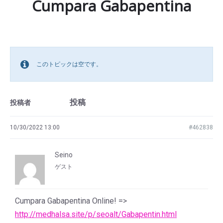
Cumpara Gabapentina
このトピックは空です。
投稿
投稿者
10/30/2022 13:00
#462838
Seino
ゲスト
Cumpara Gabapentina Online! =>
http://medhalsa.site/p/seoalt/Gabapentin.html