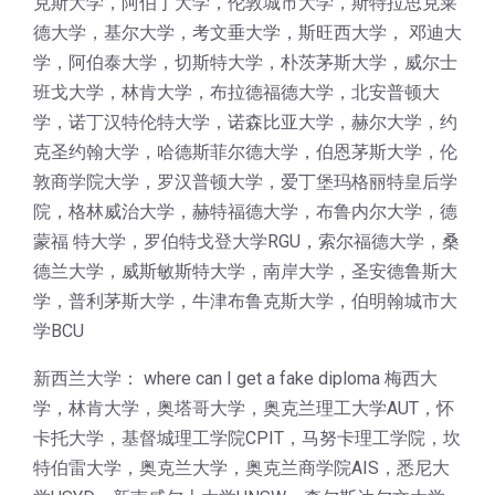
克斯大学，阿伯丁大学，伦敦城市大学，斯特拉思克莱
德大学，基尔大学，考文垂大学，斯旺西大学， 邓迪大
学，阿伯泰大学，切斯特大学，朴茨茅斯大学，威尔士
班戈大学，林肯大学，布拉德福德大学，北安普顿大
学，诺丁汉特伦特大学，诺森比亚大学，赫尔大学，约
克圣约翰大学，哈德斯菲尔德大学，伯恩茅斯大学，伦
敦商学院大学，罗汉普顿大学，爱丁堡玛格丽特皇后学
院，格林威治大学，赫特福德大学，布鲁内尔大学，德
蒙福 特大学，罗伯特戈登大学RGU，索尔福德大学，桑
德兰大学，威斯敏斯特大学，南岸大学，圣安德鲁斯大
学，普利茅斯大学，牛津布鲁克斯大学，伯明翰城市大
学BCU
新西兰大学： where can I get a fake diploma 梅西大
学，林肯大学，奥塔哥大学，奥克兰理工大学AUT，怀
卡托大学，基督城理工学院CPIT，马努卡理工学院，坎
特伯雷大学，奥克兰大学，奥克兰商学院AIS，悉尼大