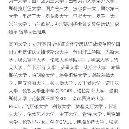
第一大学，图卢兹第三大学，巴黎第四大学索邦大学，
斯特拉斯堡大学，图卢兹三大，波尔多一大，里尔第三
大学，里昂三大，奥尔良大学，亚眠大学，罗马二大，
米兰大学，马兰欧尼，办理德国毕业证文凭学历认证成
绩单 留学回国证明
英国大学： 办理英国毕业证文凭学历认证成绩单留学回
国证明使馆认证纽卡斯尔大学，帝国理工学院，巴斯大
学，埃克塞特大学，伦敦大学学院UCL，华威大学，约
克大学，兰卡斯特 大学，萨里大学，莱斯特大学，布里
斯托大学，伯明翰大学，格鲁斯特大学，谢菲尔德大
学，南安普顿大学，拉夫堡大学，爱丁堡大学，诺丁汉
大学，伦敦大学亚非学院 SOAS，格拉斯哥大学，曼彻
斯特大学，伦敦国王学院KCL，皇家霍洛威大学
RHUL，阿斯顿大学，利兹大学，萨塞克斯大学，卡迪
夫大学，伦敦艺术大学，雷丁大学，肯特 大学，利物浦
大学，伦敦玛丽女王学院QMUL，赫瑞瓦特大学，埃塞