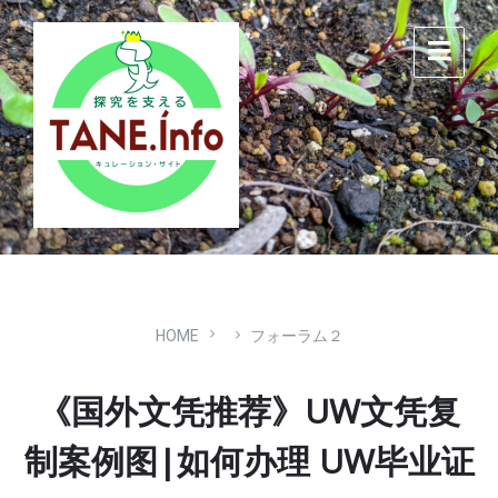
Skip
Skip
Skip
to
to
to
content
main
footer
navigation
HOME
フォーラム２
《国外文凭推荐》UW文凭复
制案例图|如何办理 UW毕业证