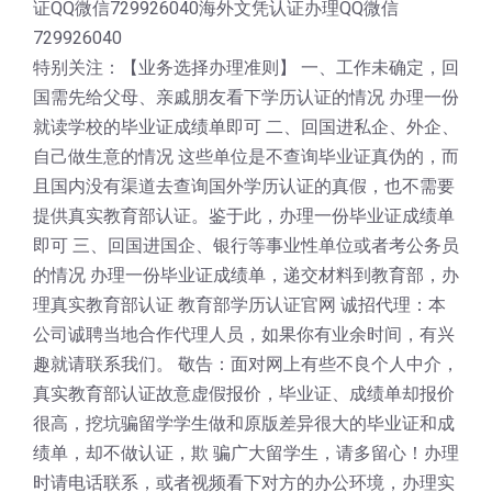
证QQ微信729926040海外文凭认证办理QQ微信
729926040
特别关注：【业务选择办理准则】 一、工作未确定，回
国需先给父母、亲戚朋友看下学历认证的情况 办理一份
就读学校的毕业证成绩单即可 二、回国进私企、外企、
自己做生意的情况 这些单位是不查询毕业证真伪的，而
且国内没有渠道去查询国外学历认证的真假，也不需要
提供真实教育部认证。鉴于此，办理一份毕业证成绩单
即可 三、回国进国企、银行等事业性单位或者考公务员
的情况 办理一份毕业证成绩单，递交材料到教育部，办
理真实教育部认证 教育部学历认证官网 诚招代理：本
公司诚聘当地合作代理人员，如果你有业余时间，有兴
趣就请联系我们。 敬告：面对网上有些不良个人中介，
真实教育部认证故意虚假报价，毕业证、成绩单却报价
很高，挖坑骗留学学生做和原版差异很大的毕业证和成
绩单，却不做认证，欺 骗广大留学生，请多留心！办理
时请电话联系，或者视频看下对方的办公环境，办理实