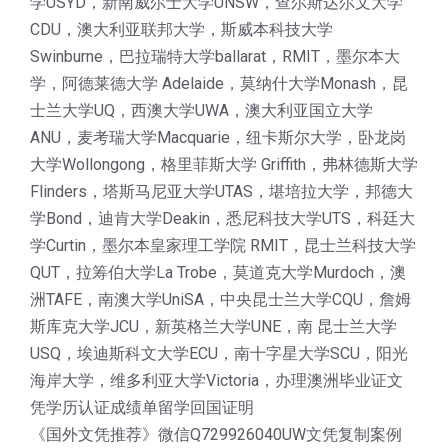
学USYD，新南威尔士大学UNSW，查尔斯达尔文大学
CDU，澳大利亚联邦大学，斯威本科技大学
Swinburne，巴拉瑞特大学ballarat，RMIT，墨尔本大
学，阿德莱德大学 Adelaide，莫纳什大学Monash，昆
士兰大学UQ，西澳大学UWA，澳大利亚国立大学
ANU，麦考瑞大学Macquarie，纽卡斯尔大学，卧龙岗
大学Wollongong，格里菲斯大学 Griffith，弗林德斯大学
Flinders，塔斯马尼亚大学UTAS，堪培拉大学，邦德大
学Bond，迪肯大学Deakin，悉尼科技大学UTS，科廷大
学Curtin，墨尔本皇家理工学院 RMIT，昆士兰科技大学
QUT，拉筹伯大学La Trobe，莫道克大学Murdoch，澳
洲TAFE，南澳大学UniSA，中央昆士兰大学CQU，詹姆
斯库克大学JCU，新英格兰大学UNE，南 昆士兰大学
USQ，埃迪斯科文大学ECU，南十字星大学SCU，阳光
海岸大学，维多利亚大学Victoria，办理澳洲毕业证文
凭学历认证成绩单留学回国证明
《国外文凭推荐》微信Q729926040UW文凭复制案例