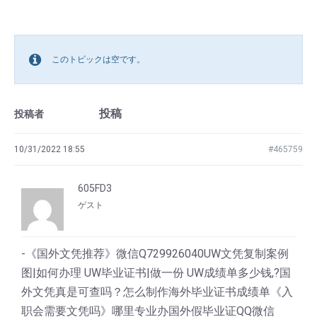
このトピックは空です。
投稿
投稿者
10/31/2022 18:55
#465759
605FD3
ゲスト
-《国外文凭推荐》微信Q729926040UW文凭复制案例
图|如何办理 UW毕业证书|做一份 UW成绩单多少钱,?国
外文凭真是可查吗？怎么制作海外毕业证书成绩单《入
职会需要文凭吗》哪里专业办国外假毕业证QQ微信