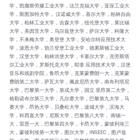
学，凯撒斯劳滕工业大学，法兰克福大学，亚琛工业大
学，斯图加特大学， 汉诺威大学，基尔大学，柏林自由
大学，柏林工业大学，吉森大学，纽伦堡大学，莱比锡
大学，美因茨大学，乌尔兹堡大学，萨尔大学，科隆大
学，不来梅大学，奥登堡 大学，安哈尔特应用技术大
学，波恩大学，勃兰登堡工业大学，德累斯顿工业大
学，汉堡大学，柏林洪堡大学，卡塞尔大学，克劳斯塔
尔工业大学，罗斯托克大学，耶拿 应用技术大学，汉堡
音乐和戏剧学院，鲁昂大学，克莱蒙费朗一大，克莱蒙
费朗第二大学，萨瓦大学，佩皮尼昂大学，南布列塔尼
大学，巴黎第一大学，第戎大学，国立 里昂第二大学，
格勒诺布尔第三大学，凡尔赛大学，巴黎第九大学，马
赛大学，昂热大学，贝桑松大学，波城大学，滨海大
学，科西嘉大学，尼斯大学，巴黎第八大学， 南锡一
大，雷恩一大，巴黎第四大学，卡昂大学，蒙彼利埃三
大，蒙彼利埃第一大学，图尔大学，INSEEC，图卢兹