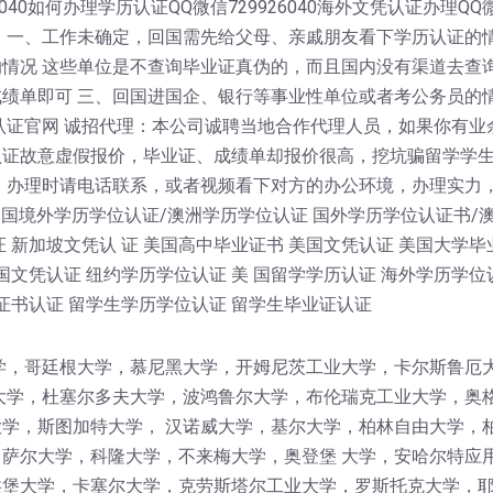
40如何办理学历认证QQ微信729926040海外文凭认证办理QQ微信
 一、工作未确定，回国需先给父母、亲戚朋友看下学历认证的情
情况 这些单位是不查询毕业证真伪的，而且国内没有渠道去查
绩单即可 三、回国进国企、银行等事业性单位或者考公务员的
认证官网 诚招代理：本公司诚聘当地合作代理人员，如果你有业
认证故意虚假报价，毕业证、成绩单却报价很高，挖坑骗留学学
！办理时请电话联系，或者视频看下对方的办公环境，办理实力
 国境外学历学位认证/澳洲学历学位认证 国外学历学位认证书/
 新加坡文凭认 证 美国高中毕业证书 美国文凭认证 美国大学毕
国文凭认证 纽约学历学位认证 美 国留学学历认证 海外学历学位
证书认证 留学生学历学位认证 留学生毕业证认证
学，哥廷根大学，慕尼黑大学，开姆尼茨工业大学，卡尔斯鲁厄
大学，杜塞尔多夫大学，波鸿鲁尔大学，布伦瑞克工业大学，奥
学，斯图加特大学， 汉诺威大学，基尔大学，柏林自由大学，
萨尔大学，科隆大学，不来梅大学，奥登堡 大学，安哈尔特应
堡大学，卡塞尔大学，克劳斯塔尔工业大学，罗斯托克大学，耶