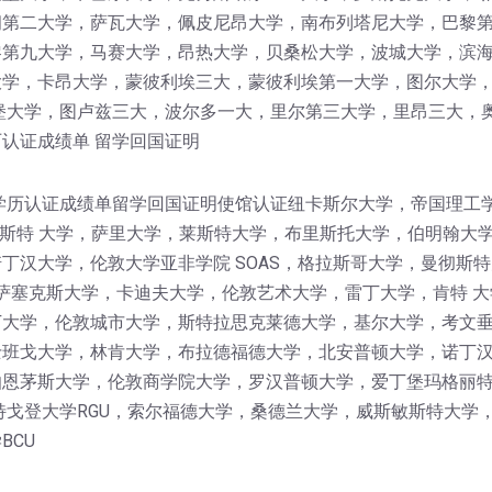
第二大学，萨瓦大学，佩皮尼昂大学，南布列塔尼大学，巴黎第
黎第九大学，马赛大学，昂热大学，贝桑松大学，波城大学，滨
学，卡昂大学，蒙彼利埃三大，蒙彼利埃第一大学，图尔大学，I
堡大学，图卢兹三大，波尔多一大，里尔第三大学，里昂三大，
认证成绩单 留学回国证明
学历认证成绩单留学回国证明使馆认证纽卡斯尔大学，帝国理工
卡斯特 大学，萨里大学，莱斯特大学，布里斯托大学，伯明翰大
丁汉大学，伦敦大学亚非学院 SOAS，格拉斯哥大学，曼彻斯特
，萨塞克斯大学，卡迪夫大学，伦敦艺术大学，雷丁大学，肯特 大
大学，伦敦城市大学，斯特拉思克莱德大学，基尔大学，考文垂
班戈大学，林肯大学，布拉德福德大学，北安普顿大学，诺丁汉
伯恩茅斯大学，伦敦商学院大学，罗汉普顿大学，爱丁堡玛格丽
特戈登大学RGU，索尔福德大学，桑德兰大学，威斯敏斯特大学
BCU