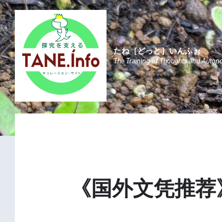
Skip
Skip
Skip
to
to
to
content
main
footer
navigation
たね［どっと］いんふぉ
The Training of Thoughts and Auton
《国外文凭推荐》