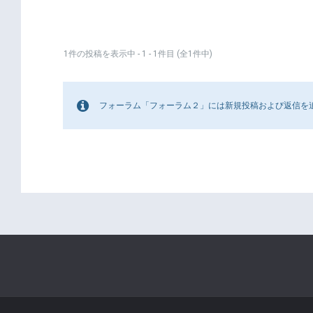
1件の投稿を表示中 - 1 - 1件目 (全1件中)
フォーラム「フォーラム２」には新規投稿および返信を