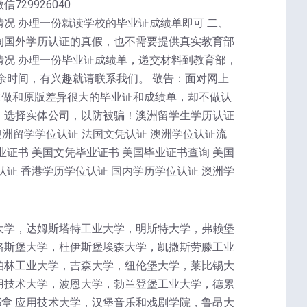
729926040
况 办理一份就读学校的毕业证成绩单即可 二、
询国外学历认证的真假，也不需要提供真实教育部
情况 办理一份毕业证成绩单，递交材料到教育部，
余时间，有兴趣就请联系我们。 敬告：面对网上
生做和原版差异很大的毕业证和成绩单，却不做认
，选择实体公司，以防被骗！澳洲留学生学历认证
澳洲留学学位认证 法国文凭认证 澳洲学位认证流
业证书 美国文凭毕业证书 美国毕业证书查询 美国
认证 香港学历学位认证 国内学历学位认证 澳洲学
大学，达姆斯塔特工业大学，明斯特大学，弗赖堡
格斯堡大学，杜伊斯堡埃森大学，凯撒斯劳滕工业
柏林工业大学，吉森大学，纽伦堡大学，莱比锡大
用技术大学，波恩大学，勃兰登堡工业大学，德累
拿 应用技术大学，汉堡音乐和戏剧学院，鲁昂大