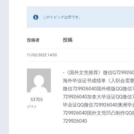
このトピックは空です。
投稿
投稿者
11/02/2022 14:53
-《国外文凭推荐》微信Q72992
海外毕业证书成绩单《入职会需要文凭
微信729926040国外模版QQ微信
729926040加拿大毕业证QQ微信7
537D5
毕业证QQ微信729926040澳洲毕
ゲスト
729926040国外文凭凹凸制作QQ
729926040