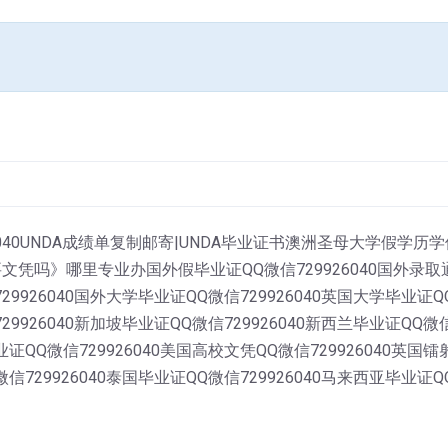
6040UNDA成绩单复制邮寄|UNDA毕业证书澳洲圣母大学假学
吗》哪里专业办国外假毕业证QQ微信729926040国外录取通知
729926040国外大学毕业证QQ微信729926040英国大学毕业证
29926040新加坡毕业证QQ微信729926040新西兰毕业证QQ微信
业证QQ微信729926040美国高校文凭QQ微信729926040英国
微信729926040泰国毕业证QQ微信729926040马来西亚毕业证