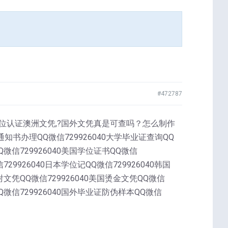
#472787
历学位认证澳洲文凭,?国外文凭真是可查吗？怎么制作
书办理QQ微信729926040大学毕业证查询QQ
QQ微信729926040美国学位证书QQ微信
729926040日本学位记QQ微信729926040韩国
镭射文凭QQ微信729926040美国烫金文凭QQ微信
QQ微信729926040国外毕业证防伪样本QQ微信